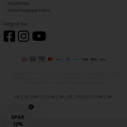
Rabatkode
Samarbejdspartnere
Følg os her
Copyright © 2009-2022 | FashionGirl.dk | Gejlhavegård 3, 6000
Kolding, Danmark | Tlf(+45) 20154560 | CVR: 33377002 |
FashionGirl.dk er ejet af HolmeGruppen ApS
DK
|
SE
|
NO
|
FI
|
NL
|
BE
|
DE
|
FR
|
ES
|
COM
|
UK
SPAR
10%