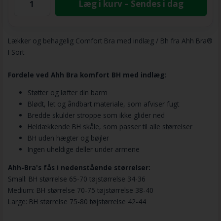
Læg i kurv – Sendes i dag
Lækker og behagelig Comfort Bra med indlæg / Bh fra Ahh Bra®
I Sort
Fordele ved Ahh Bra komfort BH med indlæg:
Støtter og løfter din barm
Blødt, let og åndbart materiale, som afviser fugt
Bredde skulder stroppe som ikke glider ned
Heldækkende BH skåle, som passer til alle størrelser
BH uden hægter og bøjler
Ingen uheldige deller under armene
Ahh-Bra's fås i nedenstående størrelser:
Small: BH størrelse 65-70 tøjstørrelse 34-36
Medium: BH størrelse 70-75 tøjstørrelse 38-40
Large: BH størrelse 75-80 tøjstørrelse 42-44