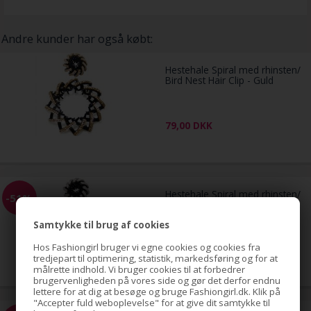
Andre kunder har også købt:
Hestehale Spiral med rhinsten/
Bird Nest Hair Clip - Guld
79,00
DKK
Hestehale Spiral med rhinsten/
-51%
Bird Nest Hair Clip - Sølv
Samtykke til brug af cookies
Hos Fashiongirl bruger vi egne cookies og cookies fra
79,00
tredjepart til optimering, statistik, markedsføring og for at
39,00
DKK
målrette indhold. Vi bruger cookies til at forbedrer
brugervenligheden på vores side og gør det derfor endnu
lettere for at dig at besøge og bruge Fashiongirl.dk. Klik på
"Accepter fuld weboplevelse" for at give dit samtykke til