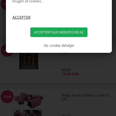
brugen af cookies.
EZ Combs elastisk hårkam -
-68%
Sølv
59,00
19,00
DKK
Vis cookie detaljer
EZ Combs elastisk hårkam -
-68%
Guld
59,00
19,00
DKK
Magic Foam Rollers Curlers 6
-30%
stk.
99,00