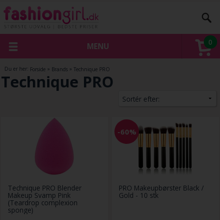
0
MENU
Du er her:
Forside
»
Brands
»
Technique PRO
Technique PRO
-60%
Technique PRO Blender
PRO Makeupbørster Black /
Makeup Svamp Pink
Gold - 10 stk
(Teardrop complexion
sponge)