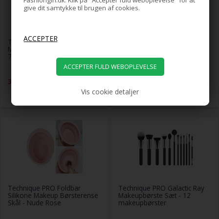
Fashiongirl.dk. Klik på "Accepter fuld weboplevelse" for at
give dit samtykke til brugen af cookies.
Technique PRO Finger Puff
Technique PRO Flick Eyeliner,
Makeup Sponges / Svampe -
Bryn & Detail Makeupbørste
7 stk
Sæt - 9 makeupbørster
39,00
DKK
119,00
DKK
Vis cookie detaljer
Technique PRO Foldbar
Technique PRO Galactic Ray
Silikone Makeup Børsterense
Makeupbørste Sæt - 12
Skål - Nude Rose
makeupbørster