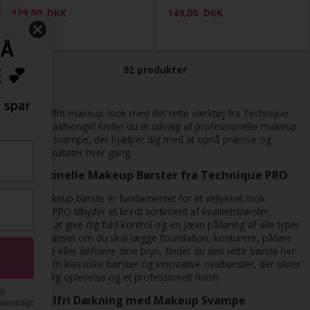
129,00
DKK
149,00
DKK
SPAR 10% RABAT PÅ
DIN FØRSTE ORDRE 💕
92 produkter
Tilmeld dig vores nyhedsbrev og spar
Skab et fejlfrit makeup-look med det rette værktøj fra Technique
10% på din første ordre ✨
PRO. Hos Fashiongirl finder du et udvalg af professionelle makeup
børster og svampe, der hjælper dig med at opnå præcise og
smukke resultater hver gang.
Professionelle Makeup Børster fra Technique PRO
En god makeup børste er fundamentet for et vellykket look.
Technique PRO tilbyder et bredt sortiment af kvalitetsbørster,
designet til at give dig fuld kontrol og en jævn påføring af alle typer
makeup. Uanset om du skal lægge foundation, konturere, påføre
øjenskygge eller definere dine bryn, finder du den rette børste her.
Få din rabatkode nu ➝
Vælg mellem klassiske børster og innovative ovalbørster, der sikrer
en behagelig oplevelse og et professionelt finish.
Du bliver tilmeldt vores nyhedsbrev på mail, hvor du vil
Opnå Fejlfri Dækning med Makeup Svampe
modtage de bedste tilbud og nyheder. Du accepterer samtidigt