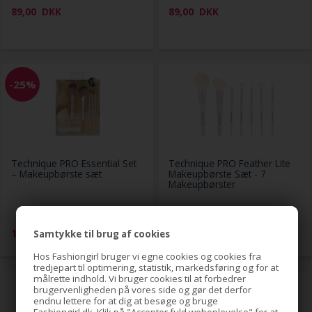
89,00
DKK
89,00
DKK
-25%
Technique PRO Essential Set
Technique PRO Feather Lite
– Makeupbørste sæt
Makeupbørste Sæt - 7
Makeupbørster
199,00
149,00
DKK
149,00
DKK
Samtykke til brug af cookies
Hos Fashiongirl bruger vi egne cookies og cookies fra
tredjepart til optimering, statistik, markedsføring og for at
målrette indhold. Vi bruger cookies til at forbedrer
brugervenligheden på vores side og gør det derfor
endnu lettere for at dig at besøge og bruge