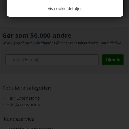
Vis cookie detaljer
Gør som 50.000 andre
Skriv dig op til vores nyhedsmail og få super gode tilbud direkte i din indbakke
Tilmeld
Populære kategorier:
Hair Extensions
Hår Accessories
Kundeservice