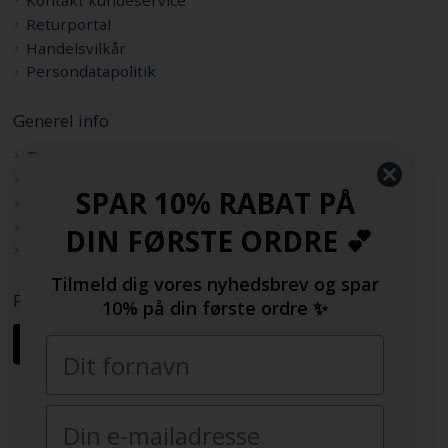
Kontakt kundeservice
Returportal
Handelsvilkår
Persondatapolitik
Generel info
Om os
Køb med EAN
SPAR 10% RABAT PÅ
Sitemap
Rabatkode
DIN FØRSTE ORDRE 💕
Samarbejdspartnere
Tilmeld dig vores nyhedsbrev og spar
Følg os her
10% på din første ordre ✨