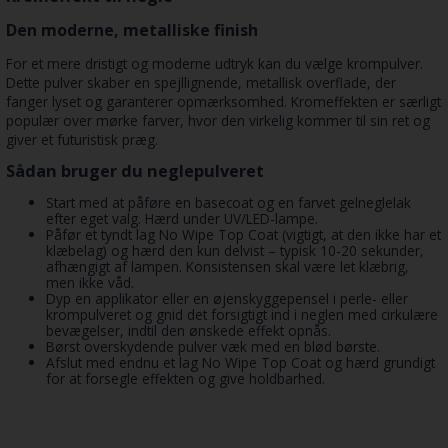
Den moderne, metalliske finish
For et mere dristigt og moderne udtryk kan du vælge krompulver.
Dette pulver skaber en spejllignende, metallisk overflade, der
fanger lyset og garanterer opmærksomhed. Kromeffekten er særligt
populær over mørke farver, hvor den virkelig kommer til sin ret og
giver et futuristisk præg.
Sådan bruger du neglepulveret
Start med at påføre en basecoat og en farvet gelneglelak
efter eget valg. Hærd under UV/LED-lampe.
Påfør et tyndt lag No Wipe Top Coat (vigtigt, at den ikke har et
klæbelag) og hærd den kun delvist – typisk 10-20 sekunder,
afhængigt af lampen. Konsistensen skal være let klæbrig,
men ikke våd.
Dyp en applikator eller en øjenskyggepensel i perle- eller
krompulveret og gnid det forsigtigt ind i neglen med cirkulære
bevægelser, indtil den ønskede effekt opnås.
Børst overskydende pulver væk med en blød børste.
Afslut med endnu et lag No Wipe Top Coat og hærd grundigt
for at forsegle effekten og give holdbarhed.