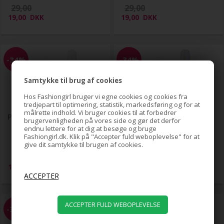
29,00
29,00
19,00
DKK
19,00
DKK
-34%
-34%
Samtykke til brug af cookies
Hos Fashiongirl bruger vi egne cookies og cookies fra
tredjepart til optimering, statistik, markedsføring og for at
målrette indhold. Vi bruger cookies til at forbedrer
Pearl Powder - Pink
Pearl Powder - Sapphire
brugervenligheden på vores side og gør det derfor
endnu lettere for at dig at besøge og bruge
Fashiongirl.dk. Klik på "Accepter fuld weboplevelse" for at
give dit samtykke til brugen af cookies.
29,00
29,00
19,00
DKK
19,00
DKK
-34%
-34%