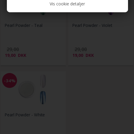
Vis cookie detaljer
Pearl Powder - Teal
Pearl Powder - Violet
29,00
29,00
19,00
DKK
19,00
DKK
-34%
Pearl Powder - White