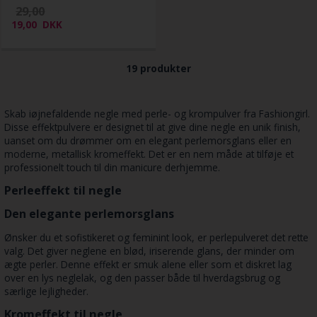
29,00
19,00
DKK
19 produkter
Skab iøjnefaldende negle med perle- og krompulver fra Fashiongirl.
Disse effektpulvere er designet til at give dine negle en unik finish,
uanset om du drømmer om en elegant perlemorsglans eller en
moderne, metallisk kromeffekt. Det er en nem måde at tilføje et
professionelt touch til din manicure derhjemme.
Perleeffekt til negle
Den elegante perlemorsglans
Ønsker du et sofistikeret og feminint look, er perlepulveret det rette
valg. Det giver neglene en blød, iriserende glans, der minder om
ægte perler. Denne effekt er smuk alene eller som et diskret lag
over en lys neglelak, og den passer både til hverdagsbrug og
særlige lejligheder.
Kromeffekt til negle