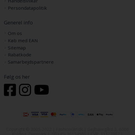
Handelsvilkår
Persondatapolitik
Generel info
Om os
Køb med EAN
Sitemap
Rabatkode
Samarbejdspartnere
Følg os her
Copyright © 2009-2022 | FashionGirl.dk | Gejlhavegård 3, 6000
Kolding, Danmark | Tlf(+45) 20154560 | CVR: 33377002 |