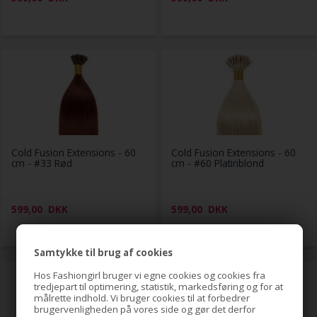
Cold Fusion Extensions - 60
Cold Fusion Extensions - 60
cm - #33 Rød
cm - #60 Platinblond
599,00
DKK
599,00
DKK
Samtykke til brug af cookies
Hos Fashiongirl bruger vi egne cookies og cookies fra
tredjepart til optimering, statistik, markedsføring og for at
målrette indhold. Vi bruger cookies til at forbedrer
brugervenligheden på vores side og gør det derfor