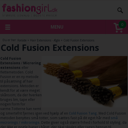
0
MENU
Du er her:
Forside
»
Hair Extensions - Ægte
»
Cold Fusion Extensions
Cold Fusion Extensions
Cold Fusion
Extensions
/
Microring
extensions
eller
flettemetoden. Cold
Fusion er en ny metode
til påsætning af hair
extensions. Metoden er
kendt for at være meget
skånsom, da der hverken
bruges lim, tape eller
nogen form for
varme.Totterne kan nemt
og smertefrit fjernes igen ved hjælp af en
Cold Fusion Tang
. Med Cold Fusion
metoden benyttes små totter, som sættes fast på dit eget hår med
små
microrings / mikroringe
. Dette giver også større frihed i forhold til styling, da
der ikke er nogle baner i håret, der skal skjules eller tages hensyn til.