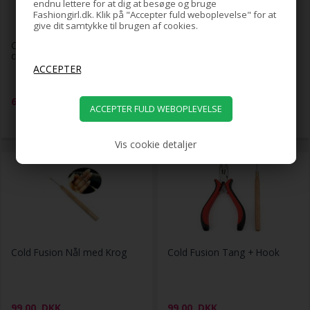
endnu lettere for at dig at besøge og bruge
Fashiongirl.dk. Klik på "Accepter fuld weboplevelse" for at
give dit samtykke til brugen af cookies.
Cold Fusion Extensions - 60
Cold Fusion Extensions - 60
cm - #613 Blond
cm - Postkasserød
699,00
DKK
599,00
DKK
Vis cookie detaljer
Cold Fusion Nål med Krog
Cold Fusion Tang + Hook
99,00
DKK
99,00
DKK