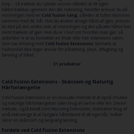
loop – så trækker du i plastic-snoren således at dit egen
hårtot trækkes igennem den lille mikroring. Herefter presser du på
microringen med en
Cold fusion tang
, således at totten klemmes
sammen med dit hår. Hvis du ønsker at tage håret af igen, presser
du blot på den anden side af microringen og den påsatte hårtot kan
nemt trækkes af igen. Hvis du er i tvivl om hvordan man gør, så
anbefaler vi at du kontakter en frisør eller hair extensions salon,
som har erfaring med
Cold Fusion Extensions
. Bemærk at
FashionGirl ikke tager ansvar for påsætning, pleje, aftagning og
farvning af håret.
31 produkter
Cold Fusion Extensions - Skånsom og Naturlig
Hårforlængelse
Cold Fusion Extensions er en innovativ metode til at opnå smukke
og naturlige hårforlængelser uden brug af varme eller lim. Denne
metode, også kendt som Microring Extensions, indebærer brug af
små mikroringe til at fastgøre hårtotterne til dit eget hår, hvilket
sikrer en skånsom og langvarig løsning.
Fordele ved Cold Fusion Extensions