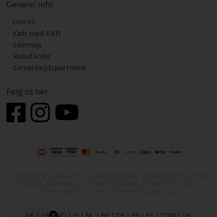
Generel info
Om os
Køb med EAN
Sitemap
Rabatkode
Samarbejdspartnere
Følg os her
Copyright © 2009-2022 | FashionGirl.dk | Gejlhavegård 3, 6000
Kolding, Danmark | Tlf(+45) 20154560 | CVR: 33377002 |
FashionGirl.dk er ejet af HolmeGruppen ApS
DK
|
SE
|
NO
|
FI
|
NL
|
BE
|
DE
|
FR
|
ES
|
COM
|
UK