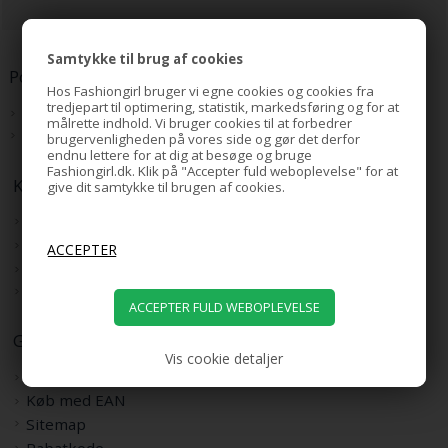
Samtykke til brug af cookies
Populære kategorier:
Hos Fashiongirl bruger vi egne cookies og cookies fra
tredjepart til optimering, statistik, markedsføring og for at
Hair Extensions
målrette indhold. Vi bruger cookies til at forbedrer
Hår Accessories
brugervenligheden på vores side og gør det derfor
endnu lettere for at dig at besøge og bruge
Fashiongirl.dk. Klik på "Accepter fuld weboplevelse" for at
Kundeservice
give dit samtykke til brugen af cookies.
Kontakt kundeservice
Returportal
Handelsvilkår
Persondatapolitik
Generel info
Vis cookie detaljer
Om os
Køb med EAN
Sitemap
Rabatkode