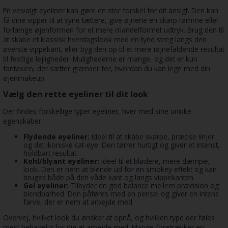
En velvalgt eyeliner kan gøre en stor forskel for dit ansigt. Den kan
få dine vipper til at syne tættere, give øjnene en skarp ramme eller
forlænge øjenformen for et mere mandelformet udtryk. Brug den til
at skabe et klassisk hverdagslook med en tynd streg langs den
øverste vippekant, eller byg den op til et mere iøjnefaldende resultat
til festlige lejligheder. Mulighederne er mange, og det er kun
fantasien, der sætter grænser for, hvordan du kan lege med din
øjenmakeup.
Vælg den rette eyeliner til dit look
Der findes forskellige typer eyeliner, hver med sine unikke
egenskaber:
Flydende eyeliner:
Ideel til at skabe skarpe, præcise linjer
og det ikoniske cat-eye. Den tørrer hurtigt og giver et intenst,
holdbart resultat.
Kohl/blyant eyeliner:
Ideel til et blødere, mere dæmpet
look. Den er nem at blende ud for en smokey effekt og kan
bruges både på den våde kant og langs vippekanten.
Gel eyeliner:
Tilbyder en god balance mellem præcision og
blendbarhed. Den påføres med en pensel og giver en intens
farve, der er nem at arbejde med.
Overvej, hvilket look du ønsker at opnå, og hvilken type der føles
mest behagelig for dig at arbejde med. Mange foretrækker en