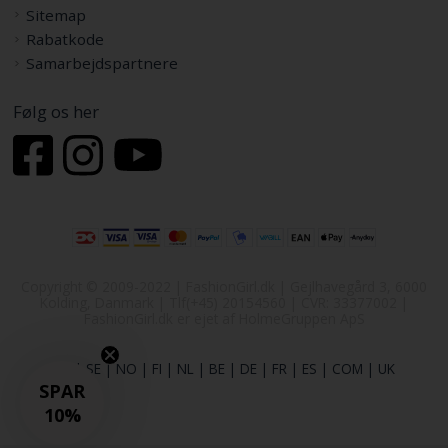
Sitemap
Rabatkode
Samarbejdspartnere
Følg os her
Copyright © 2009-2022 | FashionGirl.dk | Gejlhavegård 3, 6000
Kolding, Danmark | Tlf(+45) 20154560 | CVR: 33377002 |
FashionGirl.dk er ejet af HolmeGruppen ApS
DK
|
SE
|
NO
|
FI
|
NL
|
BE
|
DE
|
FR
|
ES
|
COM
|
UK
SPAR
10%