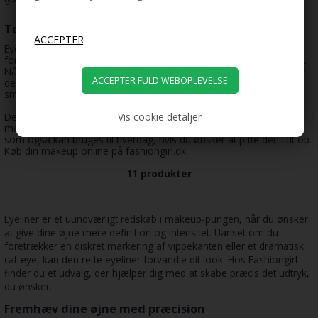
To typer af eyeliner
Eyeliner kommer enten i fast form kaldet kohl eller i en flydende
form som en eyeliner pensel. Kohlen er god til et lidt dæmpet look.
Når du har lagt eyelineren, kan du bruge en lille svamp til at blende
den ud, så den ikke er så markant i looket. På den måde får du en
smuk markering om øjet, uden at det virker alt for voldsomt.
Vis cookie detaljer
Den flydende eyeliner er derimod bedre, hvis du ønsker et mere
markant og markeret look. Et look, der er perfekt til festen, men
som også kan bruges til hverdag, hvis du ønsker at pifte den lidt op.
Køb din makeup online på fashiongirl.dk.
11 produkter
Eyeliner er et uundværligt redskab i makeup-pungen, når du ønsker
at give dine øjne mere definition og intensitet. Uanset om du
foretrækker en diskret markering af vippekanten eller et dramatisk
cat-eye, kan den rette eyeliner forvandle dit look. Hos Fashiongirl
finder du et udvalg, der hjælper dig med at skabe præcis det udtryk,
du ønsker.
Fremhæv dine øjne med præcision