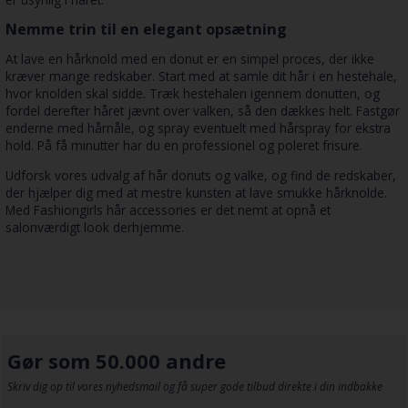
Nemme trin til en elegant opsætning
At lave en hårknold med en donut er en simpel proces, der ikke
kræver mange redskaber. Start med at samle dit hår i en hestehale,
hvor knolden skal sidde. Træk hestehalen igennem donutten, og
fordel derefter håret jævnt over valken, så den dækkes helt. Fastgør
enderne med hårnåle, og spray eventuelt med hårspray for ekstra
hold. På få minutter har du en professionel og poleret frisure.
Udforsk vores udvalg af hår donuts og valke, og find de redskaber,
der hjælper dig med at mestre kunsten at lave smukke hårknolde.
Med Fashiongirls hår accessories er det nemt at opnå et
salonværdigt look derhjemme.
Gør som 50.000 andre
Skriv dig op til vores nyhedsmail og få super gode tilbud direkte i din indbakke