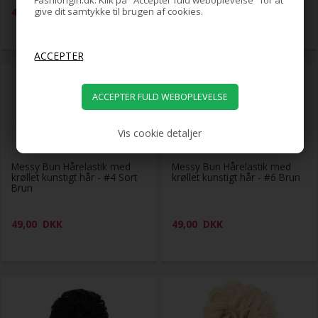
Fashiongirl.dk. Klik på "Accepter fuld weboplevelse" for at
49,00
DKK
99,00
DKK
give dit samtykke til brugen af cookies.
Vis cookie detaljer
Messy Bun Hårelastik med
Messy Bun Hårelastik med
krøllet kunstigt hår - #4 Sort
krøllet kunstigt hår - #6 Brun
Brun
49,00
DKK
49,00
DKK