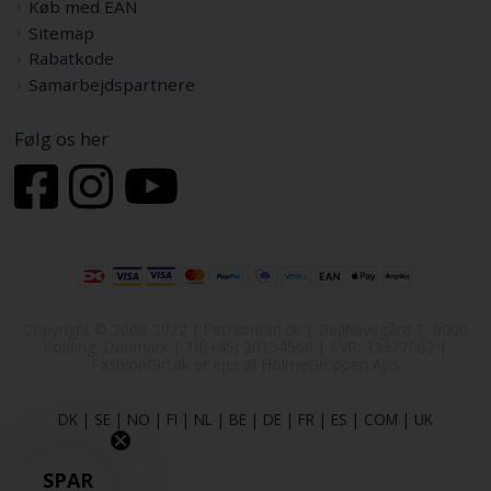
Køb med EAN
Sitemap
Rabatkode
PÅ
Samarbejdspartnere
 💕
Følg os her
 spar
Copyright © 2009-2022 | FashionGirl.dk | Gejlhavegård 3, 6000
Kolding, Danmark | Tlf(+45) 20154560 | CVR: 33377002 |
FashionGirl.dk er ejet af HolmeGruppen ApS
DK
|
SE
|
NO
|
FI
|
NL
|
BE
|
DE
|
FR
|
ES
|
COM
|
UK
il
samtidigt