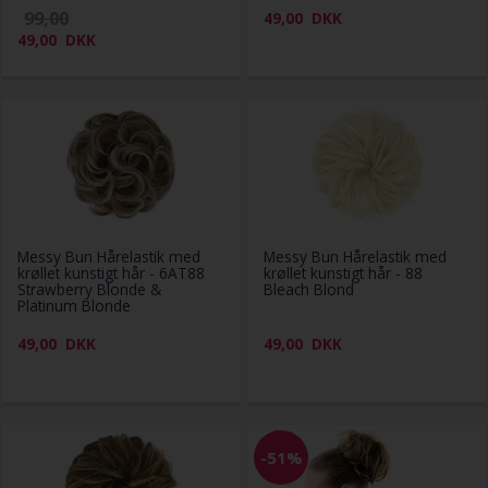
99,00
49,00
DKK
49,00
DKK
Messy Bun Hårelastik med
Messy Bun Hårelastik med
krøllet kunstigt hår - 6AT88
krøllet kunstigt hår - 88
Strawberry Blonde &
Bleach Blond
Platinum Blonde
49,00
DKK
49,00
DKK
-51%