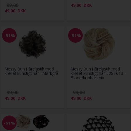
99,00
49,00
DKK
49,00
DKK
-51%
-51%
Messy Bun Hårelastik med
Messy Bun Hårelastik med
krøllet kunstigt hår - Mørkgrå
krøllet kunstigt hår #28T613 -
Blond/kobber mix
99,00
99,00
49,00
DKK
49,00
DKK
-61%