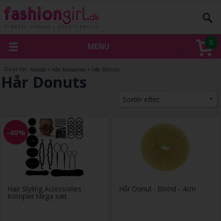
0
MENU
Du er her:
Forside
»
Hår Accessories
»
Hår Donuts
Hår Donuts
-40%
Hair Styling Accessories -
Hår Donut - Blond - 4cm
Komplet Mega sæt