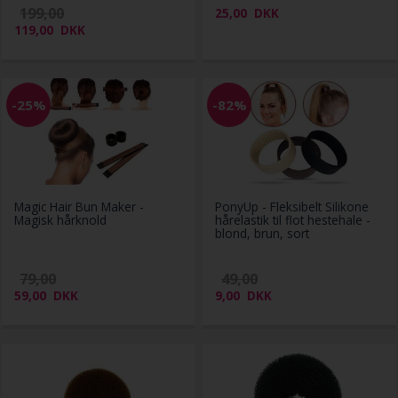
199,00
25,00
DKK
119,00
DKK
-25%
-82%
Magic Hair Bun Maker -
PonyUp - Fleksibelt Silikone
Magisk hårknold
hårelastik til flot hestehale -
blond, brun, sort
79,00
49,00
59,00
DKK
9,00
DKK