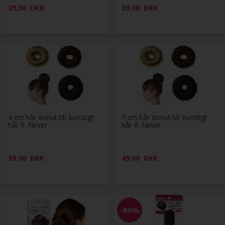
39,00
DKK
39,00
DKK
4 cm hår donut M/ kunstigt
7 cm hår donut M/ kunstigt
hår fl. farver
hår fl. farver
39,00
DKK
49,00
DKK
-80%