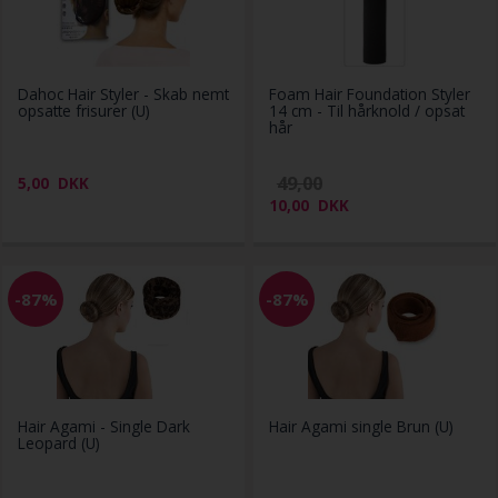
Dahoc Hair Styler - Skab nemt
Foam Hair Foundation Styler
opsatte frisurer (U)
14 cm - Til hårknold / opsat
hår
49,00
5,00
DKK
10,00
DKK
-87%
-87%
Hair Agami - Single Dark
Hair Agami single Brun (U)
Leopard (U)