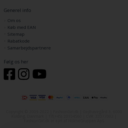
Generel info
Om os
Køb med EAN
Sitemap
Rabatkode
Samarbejdspartnere
Følg os her
Copyright © 2009-2022 | FashionGirl.dk | Gejlhavegård 3, 6000
Kolding, Danmark | Tlf(+45) 20154560 | CVR: 33377002 |
FashionGirl.dk er ejet af HolmeGruppen ApS