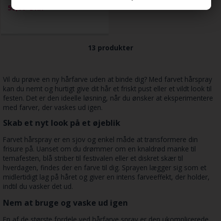
59,00
DKK
13 produkter
Vil du prøve en ny hårfarve uden at binde dig? Med farvet hårspray
kan du nemt og hurtigt give dit hår et friskt pust eller et vildt look til
festen. Det er den ideelle løsning, når du ønsker at eksperimentere
med farver, der vaskes ud igen.
Skab et nyt look på et øjeblik
Farvet hårspray er en sjov og enkel måde at transformere din
frisure på. Uanset om du drømmer om en knaldrød manke til
temafesten, blå striber til festivalen eller et diskret skær til
hverdagen, findes der en farve til dig. Sprayen lægger sig som et
midlertidigt lag på håret og giver en intens farveeffekt, der holder,
indtil du vasker det ud.
Nem at bruge og vaske ud igen
En af de største fordele ved hårfarve spray er den ukomplicerede