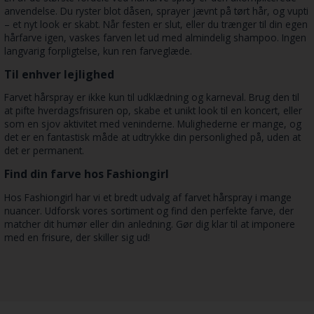
anvendelse. Du ryster blot dåsen, sprayer jævnt på tørt hår, og vupti
– et nyt look er skabt. Når festen er slut, eller du trænger til din egen
hårfarve igen, vaskes farven let ud med almindelig shampoo. Ingen
langvarig forpligtelse, kun ren farveglæde.
Til enhver lejlighed
Farvet hårspray er ikke kun til udklædning og karneval. Brug den til
at pifte hverdagsfrisuren op, skabe et unikt look til en koncert, eller
som en sjov aktivitet med veninderne. Mulighederne er mange, og
det er en fantastisk måde at udtrykke din personlighed på, uden at
det er permanent.
Find din farve hos Fashiongirl
Hos Fashiongirl har vi et bredt udvalg af farvet hårspray i mange
nuancer. Udforsk vores sortiment og find den perfekte farve, der
matcher dit humør eller din anledning. Gør dig klar til at imponere
med en frisure, der skiller sig ud!