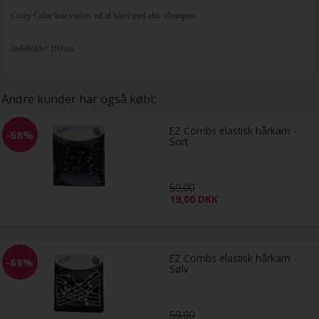
Crazy Color kan vaskes ud af håret med alm. shampoo.
Indeholder 100 ml.
Andre kunder har også købt:
EZ Combs elastisk hårkam -
-68%
Sort
59,00
19,00
DKK
EZ Combs elastisk hårkam -
-68%
Sølv
59,00