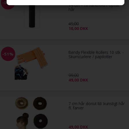
Foam Hair Foundation Styler
-80%
14 cm - Til hårknold / opsat
hår
49,00
10,00
DKK
Bendy Flexible Rollers 10 stk. -
-51%
Skumcurlere / papilotter
99,00
49,00
DKK
7 cm hår donut M/ kunstigt hår
fl. farver
49,00
DKK