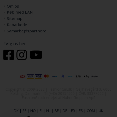
Om os
Køb med EAN
Sitemap
Rabatkode
Samarbejdspartnere
Følg os her
Copyright © 2009-2022 | FashionGirl.dk | Gejlhavegård 3, 6000
Kolding, Danmark | Tlf(+45) 20154560 | CVR: 33377002 |
FashionGirl.dk er ejet af HolmeGruppen ApS
DK
|
SE
|
NO
|
FI
|
NL
|
BE
|
DE
|
FR
|
ES
|
COM
|
UK