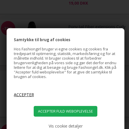
19,00
DKK
Pony tail Fiber extensions Curly
-35%
sort 1#
Samtykke til brug af cookies
Hos Fashiongirl bruger vi egne cookies og cookies fra
229,00
tredjepart til optimering, statistik, markedsføring og for at
149,00
DKK
målrette indhold. Vi bruger cookies til at forbedrer
brugervenligheden på vores side og gør det derfor endnu
lettere for at dig at besøge og bruge Fashiongirl.dk. Klik på
"Accepter fuld weboplevelse" for at give dit samtykke til
brugen af cookies.
Negle Pincet - Classic Design
19,00
DKK
Vis cookie detaljer