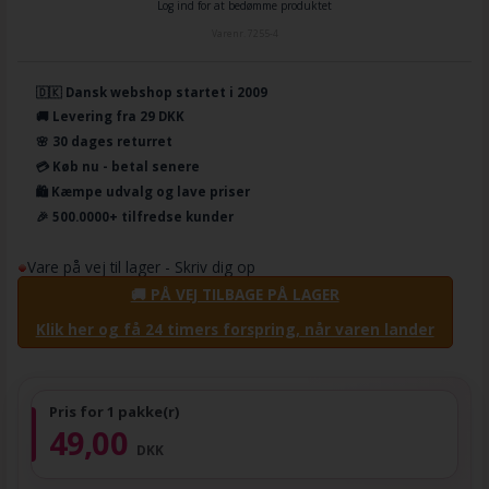
Log ind for at bedømme produktet
Varenr.
7255-4
🇩🇰 Dansk webshop startet i 2009
🚚 Levering fra 29 DKK
🌸 30 dages returret
💳 Køb nu - betal senere
🛍️ Kæmpe udvalg og lave priser
🎉 500.0000+ tilfredse kunder
Vare på vej til lager - Skriv dig op
🚚 PÅ VEJ TILBAGE PÅ LAGER
Klik her og få 24 timers forspring, når varen lander
Pris for 1 pakke(r)
49,00
DKK