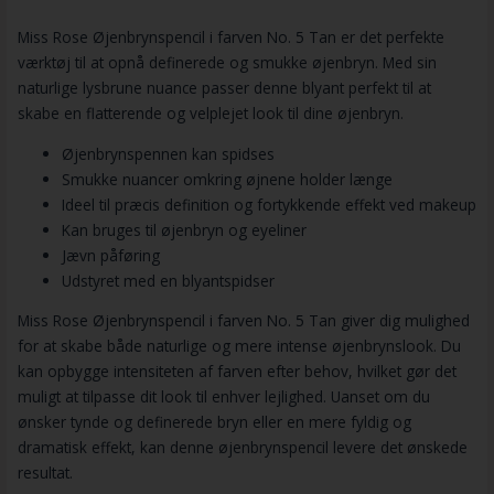
Miss Rose Øjenbrynspencil i farven No. 5 Tan er det perfekte
værktøj til at opnå definerede og smukke øjenbryn. Med sin
naturlige lysbrune nuance passer denne blyant perfekt til at
skabe en flatterende og velplejet look til dine øjenbryn.
Øjenbrynspennen kan spidses
Smukke nuancer omkring øjnene holder længe
Ideel til præcis definition og fortykkende effekt ved makeup
Kan bruges til øjenbryn og eyeliner
Jævn påføring
Udstyret med en blyantspidser
Miss Rose Øjenbrynspencil i farven No. 5 Tan giver dig mulighed
for at skabe både naturlige og mere intense øjenbrynslook. Du
kan opbygge intensiteten af farven efter behov, hvilket gør det
muligt at tilpasse dit look til enhver lejlighed. Uanset om du
ønsker tynde og definerede bryn eller en mere fyldig og
dramatisk effekt, kan denne øjenbrynspencil levere det ønskede
resultat.