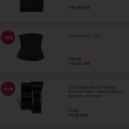
599,00
DKK
AVA Korset - Sort
-40%
249,00
149,00
DKK
Shills Black Mask Purifying
-61%
Peel-off Mask - Mod hudorme,
bumser, uren hud
99,00
39,00
DKK