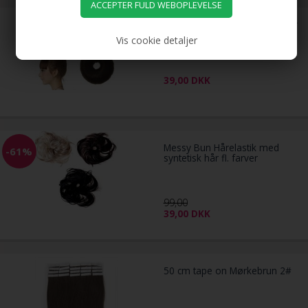
4 cm hår donut M/ kunstigt hår
fl. farver
Vis cookie detaljer
39,00
DKK
Messy Bun Hårelastik med
-61%
syntetisk hår fl. farver
99,00
39,00
DKK
50 cm tape on Mørkebrun 2#