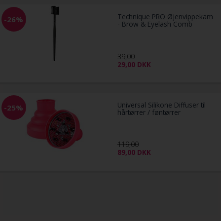
Technique PRO Øjenvippekam
-26%
- Brow & Eyelash Comb
39,00
29,00
DKK
Universal Silikone Diffuser til
-25%
hårtørrer / føntørrer
119,00
89,00
DKK