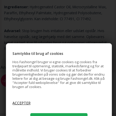
Ingredienser:
Hydrogenated Castor Oil, Microcrystalline Wax,
Paraffin, Ethylhexyl Palmitate, Hydrogenated Polyisobutene,
Ethylhexylglycerin. Kan indeholde: CI 77491, CI 77492.
Advarsel:
Stop brugen hvis irritation eller udslæt opstår. Hvis
hævelse opstår, søg lægehjælp med det samme. Opbevares
køligt og tørt. Kun til udvortes brug og opbevares utilgængeligt
for børn.
Samtykke til brug af cookies
Hos Fashiongirl bruger vi egne cookies og cookies fra
tredjepart til optimering, statistik, markedsføring og for at
Andre kunder har også købt:
målrette indhold. Vi bruger cookies til at forbedrer
brugervenligheden på vores side og gør det derfor endnu
lettere for at dig at besøge og bruge Fashiongirl.dk. Klik på
Topsy tail + Magic bun + Kam
-20%
"Accepter fuld weboplevelse" for at give dit samtykke til
Sort - Value Pack
brugen af cookies.
49,00
39,00
DKK