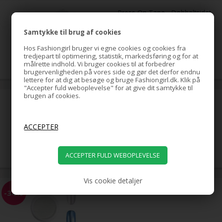
Press On Tape - Dobbeltsidet
tape til Press-On Tipper - 5 ark
Samtykke til brug af cookies
Hos Fashiongirl bruger vi egne cookies og cookies fra
39,00
DKK
tredjepart til optimering, statistik, markedsføring og for at
målrette indhold. Vi bruger cookies til at forbedrer
brugervenligheden på vores side og gør det derfor endnu
lettere for at dig at besøge og bruge Fashiongirl.dk. Klik på
"Accepter fuld weboplevelse" for at give dit samtykke til
brugen af cookies.
Negle Øvehånd /
Træningshånd
119,00
DKK
Vis cookie detaljer
Pearl Powder - White
-34%