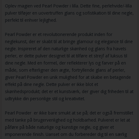
Oplev magien ved Pearl Powder i lilla. Dette fine, perlehvide/-lilla
pulver tilføjer en uovertruffen glans og sofistikation til dine negle,
perfekt til enhver lejlighed.
Pearl Powder er et revolutionerende produkt inden for
neglekunst, der er skabt til at bringe glamour og elegance til dine
negle. Inspireret af den naturlige skønhed og glans fra havets
perler, er dette pulver designet til at tilføre et strejf af luksus til
dine negle. Med en formel, der reflekterer lys og farver på en
måde, som efterligner den ægte, fortryllende glans af perler,
giver Pearl Powder en unik mulighed for at skabe en betagende
effekt på dine negle. Dette pulver er ikke blot et
skønhedsprodukt; det er et kunstværk, der giver dig friheden til at
udtrykke din personlige stil og kreativitet.
Pearl Powder er ikke bare smukt at se på; det er også fremstillet
med tanke på brugervenlighed og holdbarhed. Pulveret er let at
påføre på både naturlige og kunstige negle, og giver et
imponerende finish. Uanset om du forbereder dig til en særlig