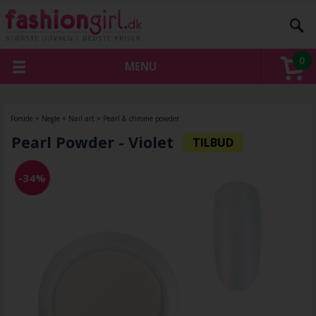
0
MENU
Forside
»
Negle
»
Nail art
»
Pearl & chrome powder
Pearl Powder - Violet
-34%