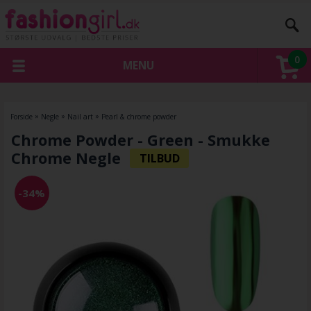
0
MENU
Forside
»
Negle
»
Nail art
»
Pearl & chrome powder
Chrome Powder - Green - Smukke
Chrome Negle
-34%