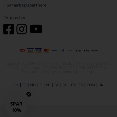
Samarbejdspartnere
Følg os her
Copyright © 2009-2022 | FashionGirl.dk | Gejlhavegård 3, 6000
Kolding, Danmark | Tlf(+45) 20154560 | CVR: 33377002 |
FashionGirl.dk er ejet af HolmeGruppen ApS
DK
|
SE
|
NO
|
FI
|
NL
|
BE
|
DE
|
FR
|
ES
|
COM
|
UK
SPAR
10%