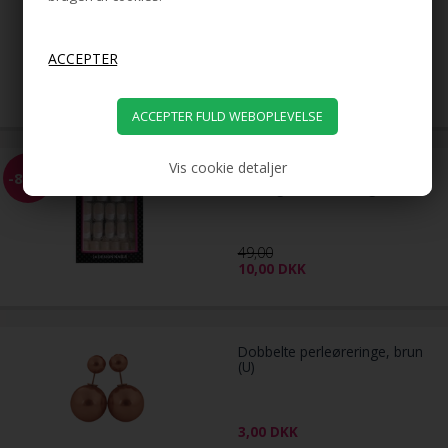
striber - 10 taperuller
49,00
DKK
Vis cookie detaljer
Click On / Press on Nails -
-80%
Kunstige Franske Negle
49,00
10,00
DKK
Dobbelte perleøreringe, brun
(U)
3,00
DKK