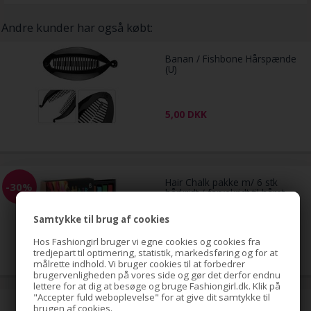
Andre kunder har også købt:
Banan / Fishbone Hårspænde
(U)
5,00
DKK
Hair Chalk pakke m/ 6 stk
-30%
hårkridt / farvekridt til håret
Samtykke til brug af cookies
99,00
Hos Fashiongirl bruger vi egne cookies og cookies fra
69,00
DKK
tredjepart til optimering, statistik, markedsføring og for at
målrette indhold. Vi bruger cookies til at forbedrer
brugervenligheden på vores side og gør det derfor endnu
lettere for at dig at besøge og bruge Fashiongirl.dk. Klik på
"Accepter fuld weboplevelse" for at give dit samtykke til
Negletape til flotte nail art
brugen af cookies.