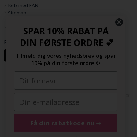
Køb med EAN
Sitemap
Rabatkode
Samarbejdspartnere
SPAR 10% RABAT PÅ
DIN FØRSTE ORDRE 💕
Følg os her
Tilmeld dig vores nyhedsbrev og spar
10% på din første ordre ✨
Copyright © 2009-2022 | FashionGirl.dk | Gejlhavegård 3, 6000
Kolding, Danmark | Tlf(+45) 20154560 | CVR: 33377002 |
FashionGirl.dk er ejet af HolmeGruppen ApS
DK
|
SE
|
NO
|
FI
|
NL
|
BE
|
DE
|
FR
|
ES
|
COM
|
UK
Få din rabatkode nu ➝