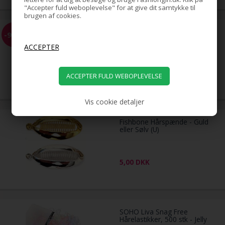
"Accepter fuld weboplevelse" for at give dit samtykke til
brugen af cookies.
Hårkam med sløjfe - Lady
-95%
Gaga style - flere farver (U)
39,00
2,00
DKK
Vis cookie detaljer
Fishbone Hårspænde - Guld
eller Sølv (U)
5,00
DKK
SOHO Liva Snag Free
Hårelastikker, 500 stk - Jelly