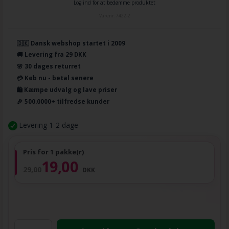
Log ind for at bedømme produktet
Varenr.
7422-2
🇩🇰 Dansk webshop startet i 2009
🚚 Levering fra 29 DKK
🌸 30 dages returret
💳 Køb nu - betal senere
🛍️ Kæmpe udvalg og lave priser
🎉 500.0000+ tilfredse kunder
Levering 1-2 dage
Pris for 1 pakke(r)
19,00
29,00
DKK