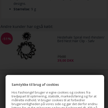
designs.
Størrelse:
9 g
Andre kunder har også købt:
Hestehale Spiral med rhinsten/
-51%
Bird Nest Hair Clip - Sølv
79,00
39,00
DKK
Pony tail Fiber extensions Curly
rød 33#
Samtykke til brug af cookies
Hos Fashiongirl bruger vi egne cookies og cookies fra
tredjepart til optimering, statistik, markedsføring og for at
229,00
DKK
målrette indhold. Vi bruger cookies til at forbedrer
brugervenligheden på vores side og gør det derfor endnu
lettere for at dig at besøge og bruge Fashiongirl.dk. Klik på