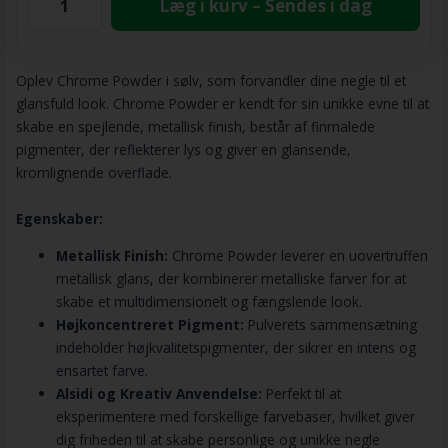
Læg i kurv – Sendes i dag
Oplev Chrome Powder i sølv, som forvandler dine negle til et
glansfuld look. Chrome Powder er kendt for sin unikke evne til at
skabe en spejlende, metallisk finish, består af finmalede
pigmenter, der reflekterer lys og giver en glansende,
kromlignende overflade.
Egenskaber:
Metallisk Finish:
Chrome Powder leverer en uovertruffen
metallisk glans, der kombinerer metalliske farver for at
skabe et multidimensionelt og fængslende look.
Højkoncentreret Pigment:
Pulverets sammensætning
indeholder højkvalitetspigmenter, der sikrer en intens og
ensartet farve.
Alsidi og Kreativ Anvendelse:
Perfekt til at
eksperimentere med forskellige farvebaser, hvilket giver
dig friheden til at skabe personlige og unikke negle