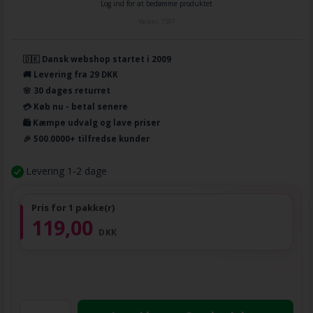
Log ind for at bedømme produktet
Varenr.
7597
🇩🇰 Dansk webshop startet i 2009
🚚 Levering fra 29 DKK
🌸 30 dages returret
💳 Køb nu - betal senere
🛍️ Kæmpe udvalg og lave priser
🎉 500.0000+ tilfredse kunder
Levering 1-2 dage
Pris for 1 pakke(r)
119,00
DKK