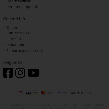
Handelsvilkår
Persondatapolitik
Generel info
Om os
Køb med EAN
Sitemap
Rabatkode
Samarbejdspartnere
Følg os her
Copyright © 2009-2022 | FashionGirl.dk | Gejlhavegård 3, 6000
Kolding, Danmark | Tlf(+45) 20154560 | CVR: 33377002 |