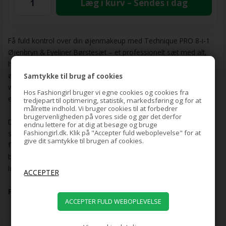
Læg i kurv – Sendes i dag
Få fuld kontrol over din øjenmakeup med Technique PRO 8-i-1
Øjenbryn & Eyeliner Børstesæt – et professionelt sæt med alt,
hvad du behøver til perfekte bryn, præcis eyeliner og detaljeret
øjenmakeup. Uanset om du ønsker naturlige bryn eller en skarp
Samtykke til brug af cookies
winged liner, giver disse børster dig det præcise værktøj til
Hos Fashiongirl bruger vi egne cookies og cookies fra
ethvert look.
tredjepart til optimering, statistik, markedsføring og for at
målrette indhold. Vi bruger cookies til at forbedrer
brugervenligheden på vores side og gør det derfor
De tætte, syntetiske hår er bløde, fleksible og formfaste, hvilket
endnu lettere for at dig at besøge og bruge
Fashiongirl.dk. Klik på "Accepter fuld weboplevelse" for at
sikrer en jævn påføring og perfekt blending uden at miste
give dit samtykke til brugen af cookies.
formen. Sættet indeholder både flade, skrå og fine spidse
børster samt en spoolie til at forme og redde brynene på plads.
Ideelt til brug med gel, pudder, creme eller pomade.
Fordele:
8 professionelle børster til bryn, liner og detaljeret
øjenmakeup