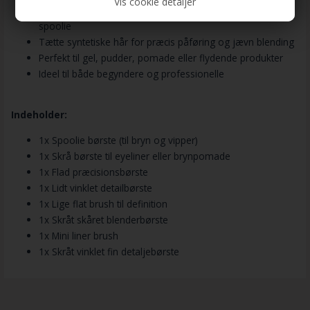
Vis cookie detaljer
Indeholder både skrå, flade og præcisionsbørster +
spoolie
Tætte syntetiske hår for præcis påføring og jævn blending
Perfekt til gel, pudder, pomade eller flydende produkter
Ideel til både begyndere og professionelle
Indeholder:
1x Spoolie børste (til bryn og vipper)
1x Skrå børste til eyeliner eller brynpomade
1x Flad præcisionsbørste
1x Lidt vinklet detailbørste
1x Lige flat brush til definition
1x Skråt skåret blenderbørste
1x Mini liner brush
1x Skråt vinklet fin detaljebørste