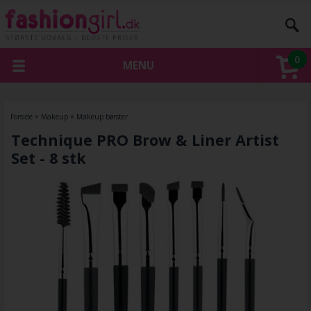
0
MENU
Forside
»
Makeup
»
Makeup børster
Technique PRO Brow & Liner Artist
Set - 8 stk