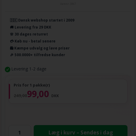
Varenr.
3867
🇩🇰 Dansk webshop startet i 2009
🚚 Levering fra 29 DKK
🌸 30 dages returret
💳 Køb nu - betal senere
🛍️ Kæmpe udvalg og lave priser
🎉 500.0000+ tilfredse kunder
Levering 1-2 dage
Pris for 1 pakke(r)
99,00
249,00
DKK
Læg i kurv – Sendes i dag