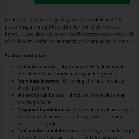
Lækkert Makeup børste i guld og sort. Pakken indeholder 5
præcisionspensler og 5 kabuki børster (ialt 10 stk makeup
børster). Disse klassiske pensler består af tætpakket syntetisk hår
af høj kvalitet. Skaftet har et matsort greb samt et flot guldfinish.
Pakken indeholder:
Flad kabukibørste
- til påføring af flydende/cremede
produkter på flade områder som pande og kinder.
Rund kabukibørste
- til blending af mineral produkter
direkte på huden.
Vinklet kabukibørste
- Til at buffe cremet blush eller
bronzer på huden.
Tilspidset kabukibørste
- til påføring af flydende/cremet
foundation ved snævre områder og hjørner omkring
næse, mund og øjne.
Flad, vinklet kabukibørste
- til blending af foundation på
alle områder af ansigtet, specielt god på kindben samt