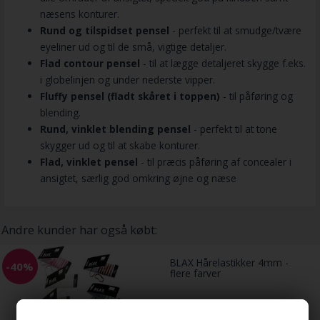
næsens konturer.
Rund og tilspidset pensel
- perfekt til at smudge/tvære
eyeliner ud og til de små, vigtige detaljer.
Flad contour pensel
- til at lægge detaljeret skygge f.eks.
i globelinjen og under nederste vipper.
Fluffy pensel (fladt skåret i toppen)
- til påføring og
blending.
Rund, vinklet blending pensel
- perfekt til at tone
skygger ud og til at skabe konturer.
Flad, vinklet pensel
- til præcis påføring af concealer i
ansigtet, særlig god omkring øjne og næse
Andre kunder har også købt:
BLAX Hårelastikker 4mm -
-40%
flere farver
65,00