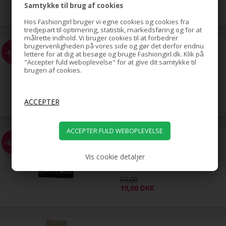
Samtykke til brug af cookies
39,00
DKK
Hos Fashiongirl bruger vi egne cookies og cookies fra
tredjepart til optimering, statistik, markedsføring og for at
målrette indhold. Vi bruger cookies til at forbedrer
brugervenligheden på vores side og gør det derfor endnu
EZ Combs elastisk hårkam -
-68%
lettere for at dig at besøge og bruge Fashiongirl.dk. Klik på
Sort
"Accepter fuld weboplevelse" for at give dit samtykke til
brugen af cookies.
59,00
19,00
DKK
EZ Combs elastisk hårkam -
-68%
Sølv
Vis cookie detaljer
59,00
19,00
DKK