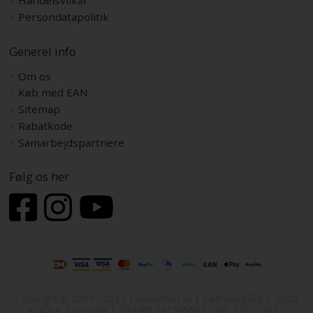
Handelsvilkår
Persondatapolitik
Generel info
Om os
Køb med EAN
Sitemap
Rabatkode
Samarbejdspartnere
Følg os her
Copyright © 2009-2022 | FashionGirl.dk | Gejlhavegård 3, 6000
Kolding, Danmark | Tlf(+45) 20154560 | CVR: 33377002 |