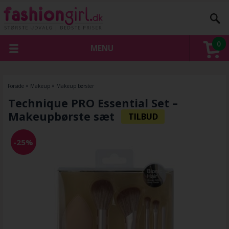
0
MENU
Forside
»
Makeup
»
Makeup børster
Technique PRO Essential Set –
Makeupbørste sæt
-25%