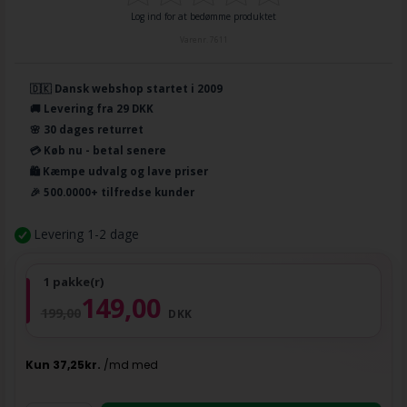
Log ind for at bedømme produktet
Varenr.
7611
🇩🇰 Dansk webshop startet i 2009
🚚 Levering fra 29 DKK
🌸 30 dages returret
💳 Køb nu - betal senere
🛍️ Kæmpe udvalg og lave priser
🎉 500.0000+ tilfredse kunder
Levering 1-2 dage
1 pakke(r)
149,00
199,00
DKK