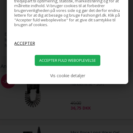
tredjepart til optimering, statistik, markedsføring og for at
Makeupsvampe:
Kan bruges til flydende og cremede
målrette indhold. Vi bruger cookies til at forbedrer
produkter for et naturligt og glat resultat.
brugervenligheden på vores side og gør det derfor endnu
lettere for at dig at besøge og bruge Fashiongirl.dk. Klik på
Bionic Hair:
Børstehår designet til bedre at opsamle og
"Accepter fuld weboplevelse" for at give dit samtykke til
fordele makeup.
brugen af cookies.
Et praktisk og overskueligt makeupbørstesæt, der passer både til
begyndere og dig, der ønsker et solidt basissæt til
hverdagsmakeup.
Andre kunder har også købt:
Vis cookie detaljer
Banana Interlocking
-25%
hårklemme - Sort
49,00
36,75
DKK
Miss Rose Long-Wear Gel