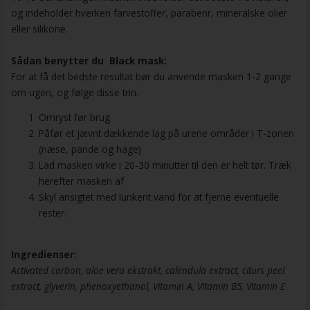
og indeholder hverken farvestoffer, parabenr, mineralske olier
eller silikone.
Sådan benytter du Black mask:
For at få det bedste resultat bør du anvende masken 1-2 gange
om ugen, og følge disse trin.
Omryst før brug
Påfør et jævnt dækkende lag på urene områder i T-zonen
(næse, pande og hage)
Lad masken virke i 20-30 minutter til den er helt tør. Træk
herefter masken af
Skyl ansigtet med lunkent vand for at fjerne eventuelle
rester.
Ingredienser:
Activated carbon, aloe vera ekstrakt, calendula extract, citurs peel
extract, glyverin, phenoxyethanol, Vitamin A, Vitamin B5, Vitamin E