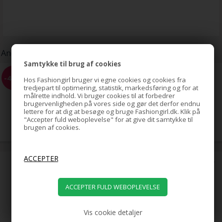
Andre kunder har også købt:
Samtykke til brug af cookies
BLAX Hårelastikker 4mm -
-40%
Hos Fashiongirl bruger vi egne cookies og cookies fra
flere farver
tredjepart til optimering, statistik, markedsføring og for at
målrette indhold. Vi bruger cookies til at forbedrer
brugervenligheden på vores side og gør det derfor endnu
lettere for at dig at besøge og bruge Fashiongirl.dk. Klik på
65,00
"Accepter fuld weboplevelse" for at give dit samtykke til
39,00
DKK
brugen af cookies.
Hestehale Spiral med rhinsten/
Bird Nest Hair Clip - Guld
79,00
DKK
Vis cookie detaljer