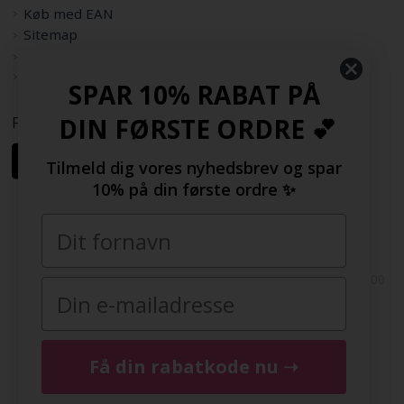
Køb med EAN
Sitemap
Rabatkode
Samarbejdspartnere
SPAR 10% RABAT PÅ
Følg os her
DIN FØRSTE ORDRE 💕
Tilmeld dig vores nyhedsbrev og spar
10% på din første ordre ✨
Copyright © 2009-2022 | FashionGirl.dk | Gejlhavegård 3, 6000
Kolding, Danmark | Tlf(+45) 20154560 | CVR: 33377002 |
FashionGirl.dk er ejet af HolmeGruppen ApS
DK
|
SE
|
NO
|
FI
|
NL
|
BE
|
DE
|
FR
|
ES
|
COM
|
UK
Få din rabatkode nu ➝