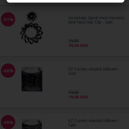
Hestehale Spiral med rhinsten/
-51%
Bird Nest Hair Clip - Sølv
79,00
39,00
DKK
EZ Combs elastisk hårkam -
-68%
Sort
59,00
19,00
DKK
EZ Combs elastisk hårkam -
-68%
Sølv