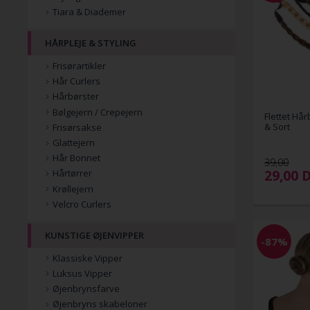
Tiara & Diademer
HÅRPLEJE & STYLING
Frisørartikler
Hår Curlers
Hårbørster
Bølgejern / Crepejern
Flettet Hår
& Sort
Frisørsakse
Glattejern
Hår Bonnet
39,00
29,00
Hårtørrer
Krøllejern
Velcro Curlers
KUNSTIGE ØJENVIPPER
-87%
Klassiske Vipper
Luksus Vipper
Øjenbrynsfarve
Øjenbryns skabeloner