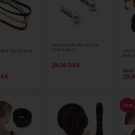
Spin Pins hårnåle m/ Pink
Perle 2 stk (U)
bånd - Blond, Brun
Hair S
Brun, 
29,00
DKK
49,00
DKK
29,
-56%