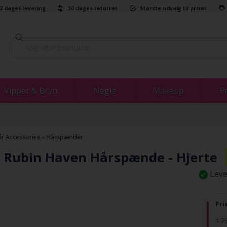
-2 dages levering
30 dages returret
Største udvalg til priser
Vipper & Bryn
Negle
Makeup
P
r Accessories
»
Hårspænder
s Rubin Haven Hårspænde - Hjerte
Leve
Pri
17