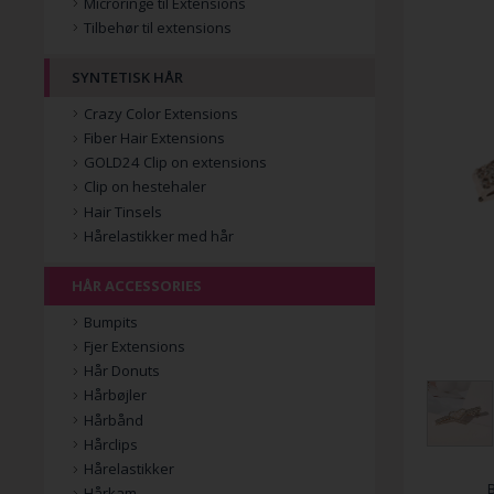
Microringe til Extensions
Tilbehør til extensions
SYNTETISK HÅR
Crazy Color Extensions
Fiber Hair Extensions
GOLD24 Clip on extensions
Clip on hestehaler
Hair Tinsels
Hårelastikker med hår
HÅR ACCESSORIES
Bumpits
Fjer Extensions
Hår Donuts
Hårbøjler
Hårbånd
Hårclips
Hårelastikker
Hårkam