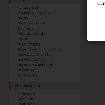
Kunstige negle
Manicure & pedicure sæt
Nail art
Nail Stickers & folie
Bordlamper
Elektriske neglefile
Gellak
Negle aftagning
Negle opbevaring & organizers
Negle Startpakker & kits
Neglefile & buffere
Negletipper & forlængelse
Negletørrer
Negleværktøj
PERSONLIG PLEJE
Ansigtspleje
Dermaroller
Hårfjerning