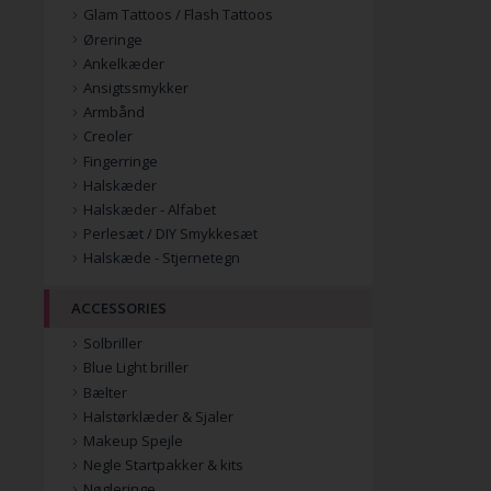
Glam Tattoos / Flash Tattoos
Øreringe
Ankelkæder
Ansigtssmykker
Armbånd
Creoler
Fingerringe
Halskæder
Halskæder - Alfabet
Perlesæt / DIY Smykkesæt
Halskæde - Stjernetegn
ACCESSORIES
Solbriller
Blue Light briller
Bælter
Halstørklæder & Sjaler
Makeup Spejle
Negle Startpakker & kits
Nøgleringe