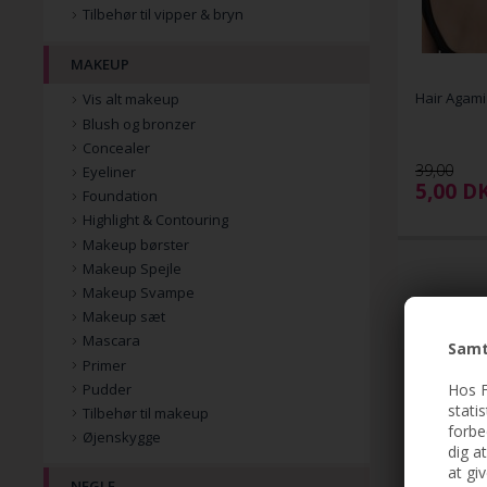
Tilbehør til vipper & bryn
MAKEUP
Hair Agami 
Vis alt makeup
Blush og bronzer
Concealer
39,00
Eyeliner
5,00
D
Foundation
Highlight & Contouring
Makeup børster
Makeup Spejle
Makeup Svampe
Makeup sæt
Mascara
Samt
Primer
Hos F
Pudder
stati
Tilbehør til makeup
forbe
Øjenskygge
dig a
at gi
NEGLE