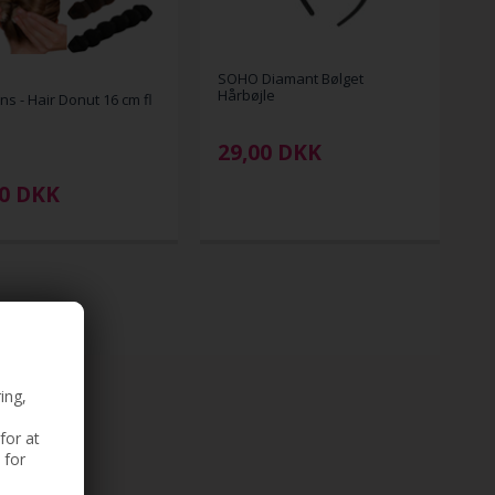
SOHO Diamant Bølget
Hårbøjle
ns - Hair Donut 16 cm fl
29,00
DKK
00
DKK
ing,
for at
 for