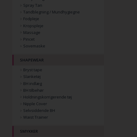
Spray Tan
Tandblegning / Mundhygiegne
Fodpleje
Kropspleje
Massage
Pincet
Sovemaske
SHAPEWEAR
Bryst tape
Slanketøj
BH indlæg
BH tilbehør
Holdningskorrigerende tøj
Nipple Cover
Selvsiddende BH
Waist Trainer
SMYKKER