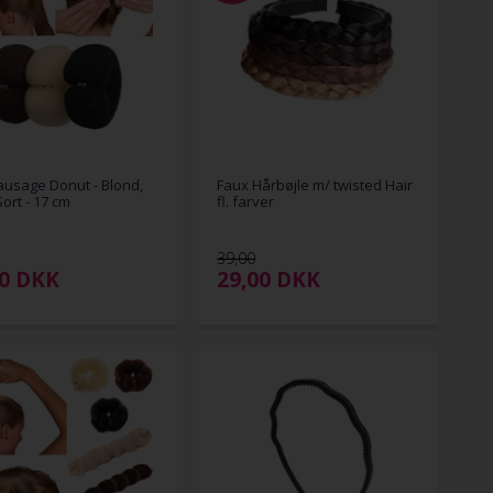
ausage Donut - Blond,
Faux Hårbøjle m/ twisted Hair
Sort - 17 cm
fl. farver
39,00
00
DKK
29,00
DKK