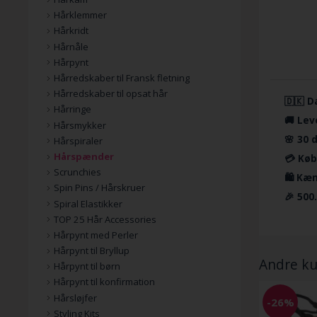
Hårklemmer
Hårkridt
Hårnåle
Hårpynt
Hårredskaber til Fransk fletning
Hårredskaber til opsat hår
🇩🇰 D
Hårringe
🚚 Lev
Hårsmykker
🌸 30 
Hårspiraler
Hårspænder
💳 Køb
Scrunchies
🛍️ Kæ
Spin Pins / Hårskruer
🎉 500
Spiral Elastikker
TOP 25 Hår Accessories
Hårpynt med Perler
Hårpynt til Bryllup
Andre ku
Hårpynt til børn
Hårpynt til konfirmation
Hårsløjfer
-26%
Styling Kits