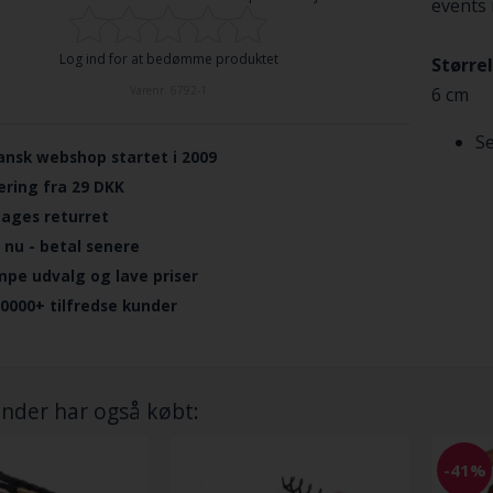
events 
Log ind for at bedømme produktet
Størrel
6 cm
Varenr.
6792-1
Se
ansk webshop startet i 2009
ering fra 29 DKK
dages returret
 nu - betal senere
mpe udvalg og lave priser
.0000+ tilfredse kunder
nder har også købt:
-41%