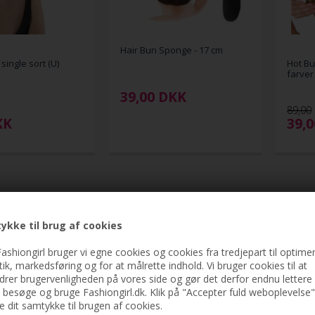
Hair Bun Sponge - 17 cm
single sort (U)
Hot Bu
farver
39,00
DKK
89,00
KK
39,
ykke til brug af cookies
ashiongirl bruger vi egne cookies og cookies fra tredjepart til optimer
stik, markedsføring og for at målrette indhold. Vi bruger cookies til at
drer brugervenligheden på vores side og gør det derfor endnu lettere 
t besøge og bruge Fashiongirl.dk. Klik på "Accepter fuld weboplevelse"
ve dit samtykke til brugen af cookies.