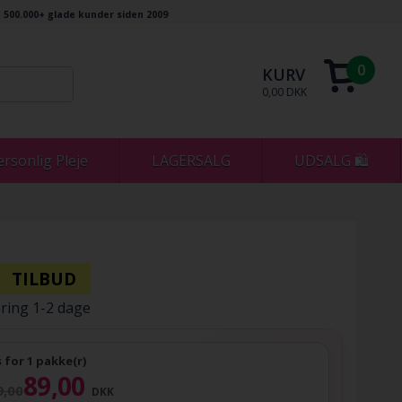
500.000+ glade kunder siden 2009
0
KURV
0,00 DKK
ersonlig Pleje
LAGERSALG
UDSALG 🛍
ring 1-2 dage
s for 1 pakke(r)
89,00
9,00
DKK