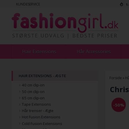
KUNDESERVICE
1
Hair Extensions
Hår Accessories
HAIR EXTENSIONS - ÆGTE
Forside
»
Hå
40 cm clip-on
Chri
50 cm clip-on
65 cm clip-on
Tape Extensions
-50%
Hår trenser - Ægte
Hot Fusion Extensions
Cold Fusion Extensions