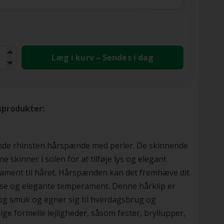
Læg i kurv – Sendes i dag
sprodukter:
nde rhinsten hårspænde med perler. De skinnende
ne skinner i solen for at tilføje lys og elegant
ament til håret. Hårspænden kan det fremhæve dit
se og elegante temperament. Denne hårklip er
og smuk og egner sig til hverdagsbrug og
lige formelle lejligheder, såsom fester, bryllupper,