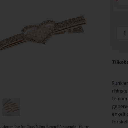
Tilkøb
Funkle
rhinste
temper
generø
enkelt 
forskel
Bedømmelse for
Chris Rubin Haven Hårspænde - Hjerte