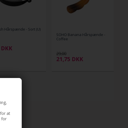
ish Hårspænde - Sort (U)
SOHO Banana Hårspænde -
Coffee
DKK
29,00
21,75
DKK
ing,
for at
 for