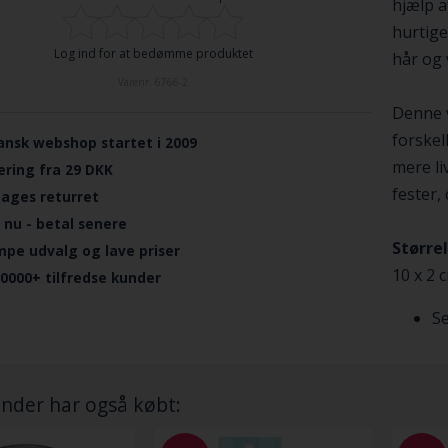
hjælp a
hurtige
Log ind for at bedømme produktet
hår og 
Varenr.
6766-2
Denne 
forskel
ansk webshop startet i 2009
mere li
ering fra 29 DKK
fester,
dages returret
 nu - betal senere
Størrel
mpe udvalg og lave priser
10 x 2 
.0000+ tilfredse kunder
Se
nder har også købt: