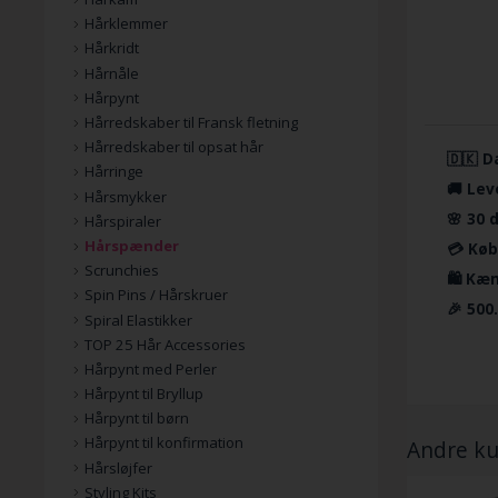
Hårklemmer
Hårkridt
Hårnåle
Hårpynt
Hårredskaber til Fransk fletning
Hårredskaber til opsat hår
🇩🇰 D
Hårringe
🚚 Lev
Hårsmykker
🌸 30 
Hårspiraler
Hårspænder
💳 Køb
Scrunchies
🛍️ Kæ
Spin Pins / Hårskruer
🎉 500
Spiral Elastikker
TOP 25 Hår Accessories
Hårpynt med Perler
Hårpynt til Bryllup
Hårpynt til børn
Hårpynt til konfirmation
Andre ku
Hårsløjfer
Styling Kits