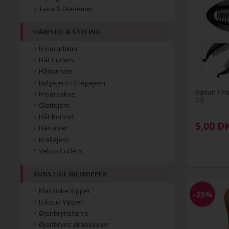
Tiara & Diademer
HÅRPLEJE & STYLING
Frisørartikler
Hår Curlers
Hårbørster
Bølgejern / Crepejern
Banan / F
Frisørsakse
(U)
Glattejern
Hår Bonnet
5,00
D
Hårtørrer
Krøllejern
Velcro Curlers
KUNSTIGE ØJENVIPPER
Klassiske Vipper
-25%
Luksus Vipper
Øjenbrynsfarve
Øjenbryns skabeloner