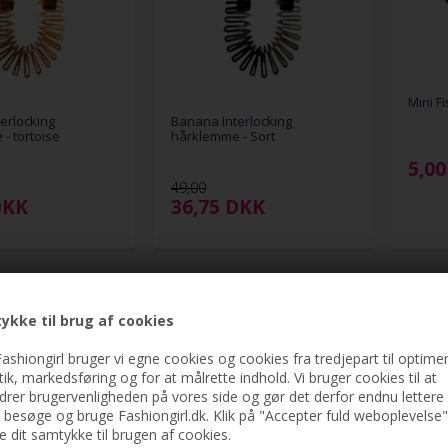
Mini F
erlocking
Banana Interlocking
- tortoise
hårklemme - Sort
5,00
49,00
DKK
36,75
DKK
ykke til brug af cookies
ashiongirl bruger vi egne cookies og cookies fra tredjepart til optimer
stik, markedsføring og for at målrette indhold. Vi bruger cookies til at
drer brugervenligheden på vores side og gør det derfor endnu lettere 
t besøge og bruge Fashiongirl.dk. Klik på "Accepter fuld weboplevelse"
ve dit samtykke til brugen af cookies.