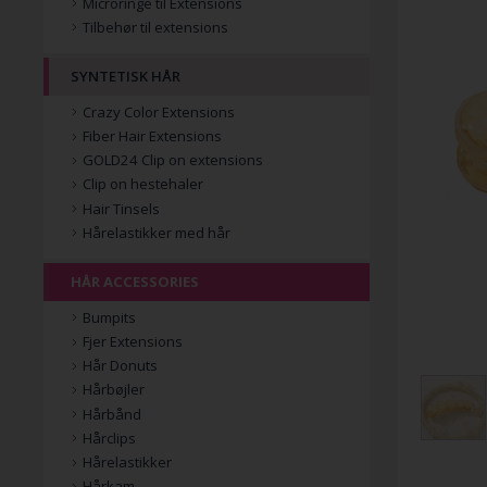
Microringe til Extensions
Tilbehør til extensions
SYNTETISK HÅR
Crazy Color Extensions
Fiber Hair Extensions
GOLD24 Clip on extensions
Clip on hestehaler
Hair Tinsels
Hårelastikker med hår
HÅR ACCESSORIES
Bumpits
Fjer Extensions
Hår Donuts
Hårbøjler
Hårbånd
Hårclips
Hårelastikker
Hårkam