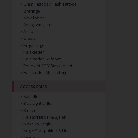
Glam Tattoos / Flash Tattoos
Øreringe
Ankelkæder
Ansigtssmykker
Armbånd
Creoler
Fingerringe
Halskæder
Halskæder - Alfabet
Perlesæt / DIY Smykkesæt
Halskæde - Stjernetegn
ACCESSORIES
Solbriller
Blue Light briller
Bælter
Halstørklæder & Sjaler
Makeup Spejle
Negle Startpakker & kits
Nøgleringe