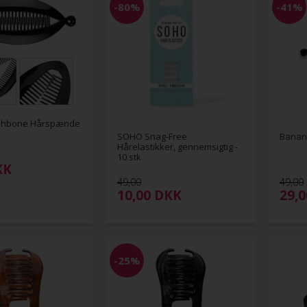
-80%
-41%
ishbone Hårspænde
SOHO Snag-Free
Banan
Hårelastikker, gennemsigtig -
10 stk
KK
49,00
49,00
10,00
DKK
29,
-25%