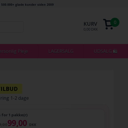
500.000+ glade kunder siden 2009
0
KURV
0,00 DKK
ersonlig Pleje
LAGERSALG
UDSALG 🛍
ring 1-2 dage
s for 1 pakke(r)
99,00
9,00
DKK