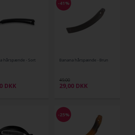
-41%
a hårspænde - Sort
Banana hårspænde - Brun
49,00
00
DKK
29,00
DKK
-25%