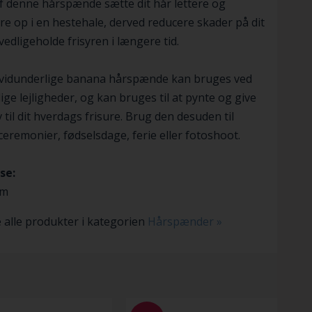
f denne hårspænde sætte dit hår lettere og
re op i en hestehale, derved reducere skader på dit
vedligeholde frisyren i længere tid.
vidunderlige banana hårspænde kan bruges ved
lige lejligheder, og kan bruges til at pynte og give
v til dit hverdags frisure. Brug den desuden til
 ceremonier, fødselsdage, ferie eller fotoshoot.
se:
cm
 alle produkter i kategorien
Hårspænder »