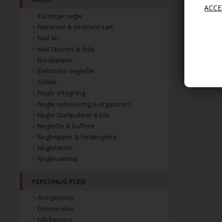
Kunstige negle
Manicure & pedicure sæt
Nail art
Nail Stickers & folie
Bordlamper
Elektriske neglefile
Gellak
Negle aftagning
Negle opbevaring & organizers
Negle Startpakker & kits
Neglefile & buffere
Negletipper & forlængelse
Negletørrer
Negleværktøj
PERSONLIG PLEJE
Ansigtspleje
Dermaroller
Hårfjerning