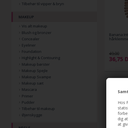
Tilbehør til vipper & bryn
MAKEUP
Vis alt makeup
Blush og bronzer
Banana Int
Concealer
hårklemme 
Eyeliner
Foundation
49,00
36,75
Highlight & Contouring
Makeup børster
Makeup Spejle
Makeup Svampe
Makeup sæt
Mascara
Samt
Primer
Hos F
Pudder
stati
Tilbehør til makeup
forbe
Øjenskygge
dig a
at gi
NEGLE