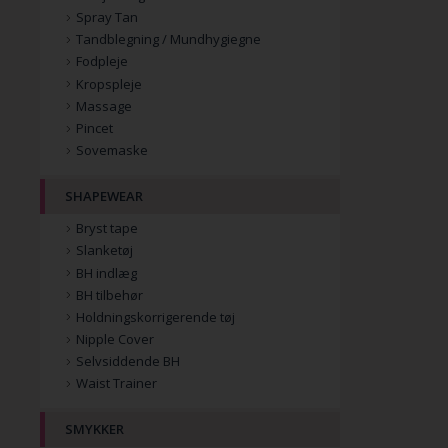
Spray Tan
Tandblegning / Mundhygiegne
Fodpleje
Kropspleje
Massage
Pincet
Sovemaske
SHAPEWEAR
Bryst tape
Slanketøj
BH indlæg
BH tilbehør
Holdningskorrigerende tøj
Nipple Cover
Selvsiddende BH
Waist Trainer
SMYKKER