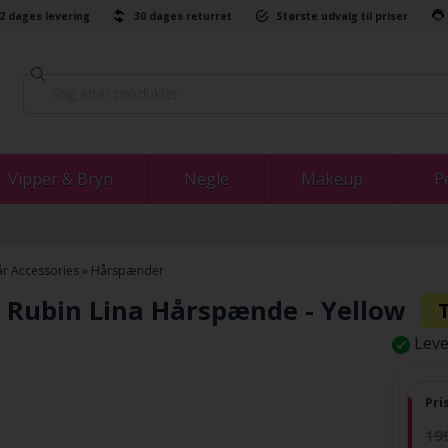
-2 dages levering
30 dages returret
Største udvalg til priser
Vipper & Bryn
Negle
Makeup
P
r Accessories
»
Hårspænder
s Rubin Lina Hårspænde - Yellow
Leve
Pri
19