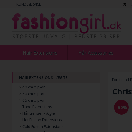
KUNDESERVICE
1
Hair Extensions
Hår Accessories
HAIR EXTENSIONS - ÆGTE
Forside
»
Hå
40 cm clip-on
Chri
50 cm clip-on
65 cm clip-on
Tape Extensions
-50%
Hår trenser - Ægte
Hot Fusion Extensions
Cold Fusion Extensions