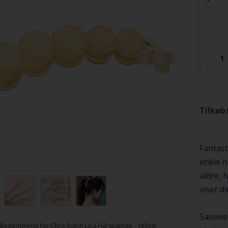
Tilkøb
Fantas
enkle hå
aldre, 
viser d
Sammenl
Bedømmelse for
Chris Rubin Lina Hårspænde - Yellow