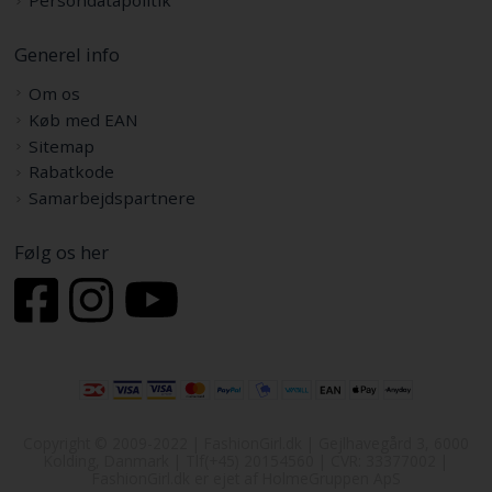
Persondatapolitik
Generel info
Om os
Køb med EAN
Sitemap
Rabatkode
Samarbejdspartnere
Følg os her
Copyright © 2009-2022 | FashionGirl.dk | Gejlhavegård 3, 6000
Kolding, Danmark | Tlf(+45) 20154560 | CVR: 33377002 |
FashionGirl.dk er ejet af HolmeGruppen ApS