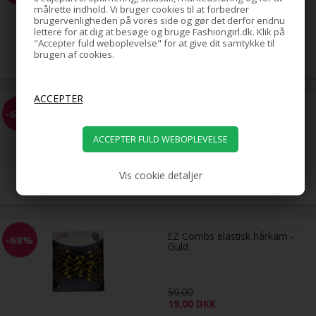
målrette indhold. Vi bruger cookies til at forbedrer
brugervenligheden på vores side og gør det derfor endnu
lettere for at dig at besøge og bruge Fashiongirl.dk. Klik på
59,00
"Accepter fuld weboplevelse" for at give dit samtykke til
19,00
DKK
brugen af cookies.
EZ Combs elastisk hårkam -
-68%
Sølv
59,00
Vis cookie detaljer
19,00
DKK
EZ Combs elastisk hårkam -
-68%
Guld
59,00
19,00
DKK