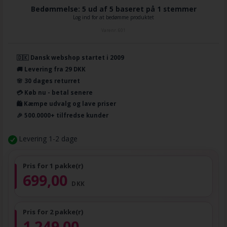
Bedømmelse: 5 ud af 5 baseret på
1
stemmer
Log ind for at bedømme produktet
Varenr.
601
🇩🇰 Dansk webshop startet i 2009
🚚 Levering fra 29 DKK
🌸 30 dages returret
💳 Køb nu - betal senere
🛍️ Kæmpe udvalg og lave priser
🎉 500.0000+ tilfredse kunder
Levering 1-2 dage
Pris for 1 pakke(r)
699,00
DKK
Pris for 2 pakke(r)
1.249,00