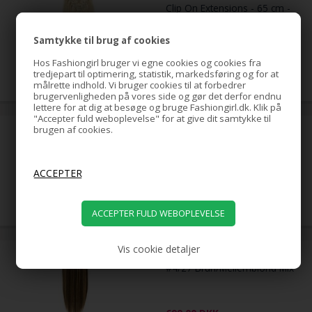
Clip On Extensions - 65 cm -
#60 Platinblond
Samtykke til brug af cookies
Hos Fashiongirl bruger vi egne cookies og cookies fra
699,00
DKK
tredjepart til optimering, statistik, markedsføring og for at
målrette indhold. Vi bruger cookies til at forbedrer
brugervenligheden på vores side og gør det derfor endnu
lettere for at dig at besøge og bruge Fashiongirl.dk. Klik på
"Accepter fuld weboplevelse" for at give dit samtykke til
brugen af cookies.
Clip On Extensions - 65 cm -
#33 Rød
699,00
DKK
Vis cookie detaljer
Clip On Extensions - 65 cm -
#4/27 Brun/Mellemblond Mix