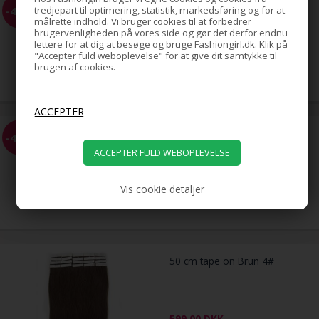
Topsy Tail - Pakke med 2 stk
-41%
tredjepart til optimering, statistik, markedsføring og for at
målrette indhold. Vi bruger cookies til at forbedrer
brugervenligheden på vores side og gør det derfor endnu
lettere for at dig at besøge og bruge Fashiongirl.dk. Klik på
"Accepter fuld weboplevelse" for at give dit samtykke til
49,00
brugen af cookies.
29,00
DKK
Slim and lift Shapewear - Sort
-40%
Vis cookie detaljer
249,00
149,00
DKK
50 cm tape on Brun 4#
599,00
DKK