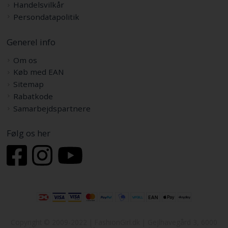
Handelsvilkår
Persondatapolitik
Generel info
Om os
Køb med EAN
Sitemap
Rabatkode
Samarbejdspartnere
Følg os her
Copyright © 2009-2022 | FashionGirl.dk | Gejlhavegård 3, 6000