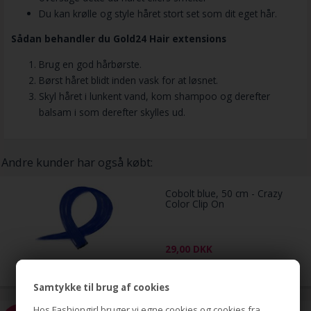
Du kan krølle og style håret stort set som dit eget hår.
Sådan behandler du Gold24 Hair extensions
Brug en god hårbørste.
Børst håret blidt inden vask for at løsnet.
Skyl håret i lunkent vand, kom shampoo og derefter
balsam i som derefter skylles ud.
Andre kunder har også købt:
Cobolt blue, 50 cm - Crazy
Color Clip On
29,00
DKK
Samtykke til brug af cookies
Hos Fashiongirl bruger vi egne cookies og cookies fra