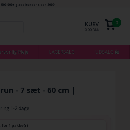
500.000+ glade kunder siden 2009
0
KURV
0,00 DKK
ersonlig Pleje
LAGERSALG
UDSALG 🛍
un - 7 sæt - 60 cm |
ring 1-2 dage
s for 1 pakke(r)