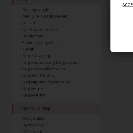
79,00
Kunstige negle
Manicure & pedicure sæt
Nail art
Nail Stickers & folie
Bordlamper
Elektriske neglefile
Gellak
Negle aftagning
Negle opbevaring & organizers
Negle Startpakker & kits
Neglefile & buffere
Negletipper & forlængelse
Negletørrer
Negleværktøj
PERSONLIG PLEJE
Ansigtspleje
Dermaroller
Hårfjerning