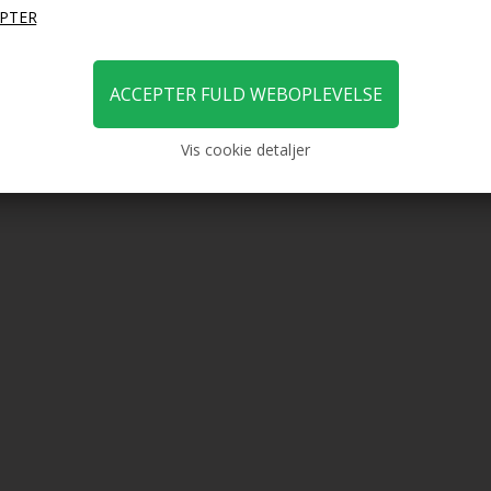
DKK
279,00
DKK
279
Vis cookie detaljer