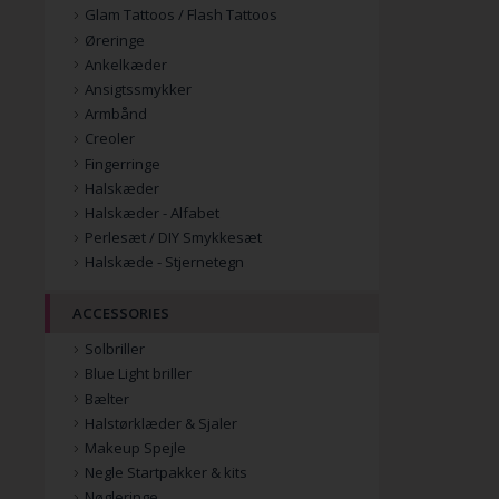
Glam Tattoos / Flash Tattoos
Øreringe
Ankelkæder
Ansigtssmykker
Armbånd
Creoler
Fingerringe
Halskæder
Halskæder - Alfabet
Perlesæt / DIY Smykkesæt
Halskæde - Stjernetegn
ACCESSORIES
Solbriller
Blue Light briller
Bælter
Halstørklæder & Sjaler
Makeup Spejle
Negle Startpakker & kits
Nøgleringe