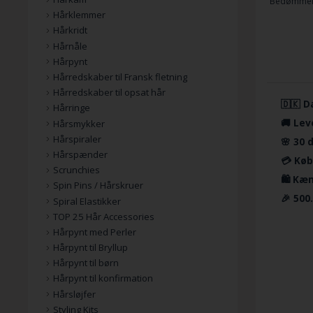
Bedømmel
Hårklemmer
Hårkridt
Hårnåle
Hårpynt
Hårredskaber til Fransk fletning
Hårredskaber til opsat hår
🇩🇰 D
Hårringe
🚚 Lev
Hårsmykker
Hårspiraler
🌸 30 
Hårspænder
💳 Køb
Scrunchies
🛍️ Kæ
Spin Pins / Hårskruer
🎉 500
Spiral Elastikker
TOP 25 Hår Accessories
Hårpynt med Perler
Hårpynt til Bryllup
Hårpynt til børn
Hårpynt til konfirmation
Hårsløjfer
Styling Kits