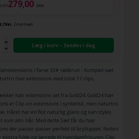
279,00
9,00
DKK
Læg i kurv – Sendes i dag
airextensions i farve 33# rødbrun - Komplet sæt
turtro Hair extensions med total 17 clips.
ækker hair extensions set fra Gold24. Gold24 hair
ons er Clip-on extensions i syntetisk, men naturtro
le. Håret har en flot naturlig glans og kan styles
et som alm. hår. Med dette Sæt får du hair
ons der passer passer perfekt til brylluppet, festen
or ekstra fylde og længde til hverdagsfrisuren. Clip-