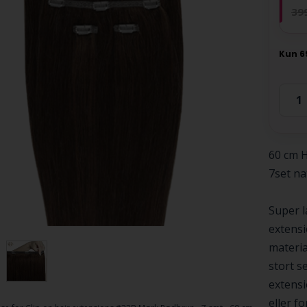
39
60 cm H
7set na
Super l
extensi
materia
stort s
extensi
eller f