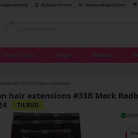
-2 dages levering
30 dages returret
Største udvalg til priser
Vipper & Bryn
Negle
Makeup
P
ntetisk Hår
»
GOLD24 Clip on extensions
on hair extensions #33B Mørk Rødbr
24
Leve
Pri