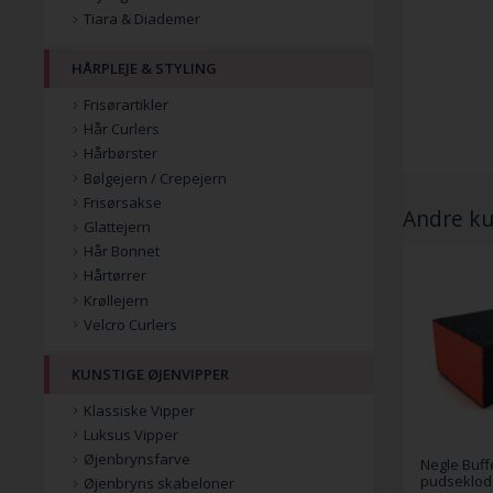
Tiara & Diademer
HÅRPLEJE & STYLING
Frisørartikler
Hår Curlers
Hårbørster
Bølgejern / Crepejern
Frisørsakse
Andre ku
Glattejern
Hår Bonnet
Hårtørrer
Krøllejern
Velcro Curlers
KUNSTIGE ØJENVIPPER
Klassiske Vipper
Luksus Vipper
Øjenbrynsfarve
Negle Buffe
pudseklods 
Øjenbryns skabeloner