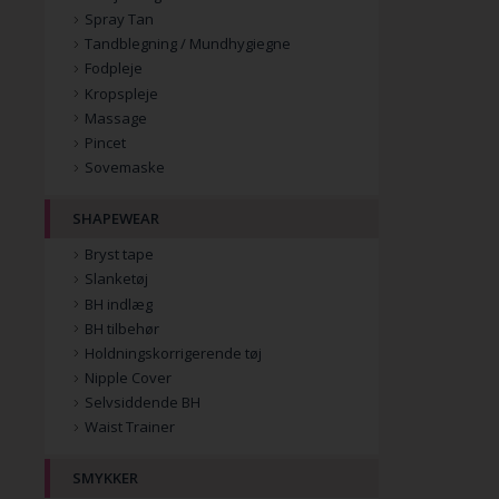
Spray Tan
Tandblegning / Mundhygiegne
Fodpleje
Kropspleje
Massage
Pincet
Sovemaske
SHAPEWEAR
Bryst tape
Slanketøj
BH indlæg
BH tilbehør
Holdningskorrigerende tøj
Nipple Cover
Selvsiddende BH
Waist Trainer
SMYKKER