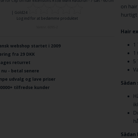
se for
Clip on hair extensions #33B Mørk Rødbrun - 7 sæt - 60 cm
on hair
| Gold24
hurtigt 
Log ind for at bedømme produktet
Varenr.
6095-2
Hair e
1 
ansk webshop startet i 2009
1 
ering fra 29 DKK
5 
dages returret
V
 nu - betal senere
mpe udvalg og lave priser
Sådan 
.0000+ tilfredse kunder
Hå
ik
Du
hå
Sådan 