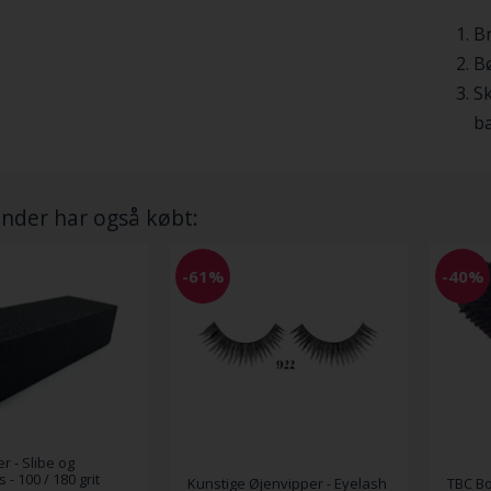
B
Bø
Sk
ba
nder har også købt:
-61%
-40%
r - Slibe og
- 100 / 180 grit
Kunstige Øjenvipper - Eyelash
TBC Bo