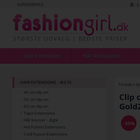
KUNDESERVICE
1
Hair Extensions
Hår Accessories
HAIR EXTENSIONS - ÆGTE
Forside
»
Sy
40 cm clip-on
Clip 
50 cm clip-on
Gold
65 cm clip-on
Tape Extensions
Hår trenser - Ægte
-30%
Hot Fusion Extensions
Cold Fusion Extensions