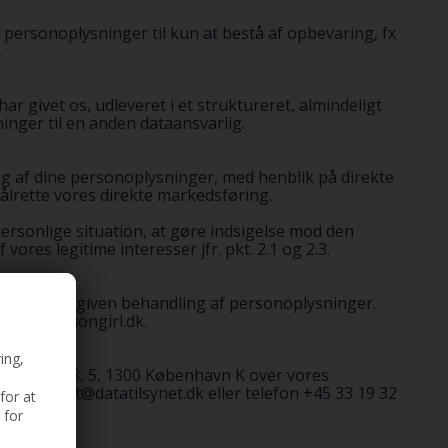
ne personoplysninger til kun at bestå af opbevaring, fx
.
 har givet os, udleveret i et struktureret, almindeligt
inger til en anden dataansvarlig.
ling af dine personoplysninger, med henblik på direkte
ålrette vores direkte markedsføring.
 personlige situation, at gøre indsigelse mod den
res legitime interesser jfr. pkt. 2.1 og 2.3.
ivet os til en given behandling af personoplysninger.
nfo@lfashiongirl.dk.
ing,
 Borgergade 28, 5, 1300 København K over vores
på mail dt@datatilsynet.dk eller telefon +45 33 19 32
for at
 for