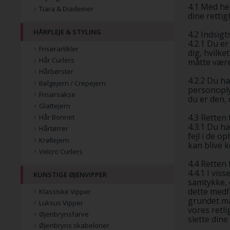
4.1 Med he
Tiara & Diademer
dine rettig
HÅRPLEJE & STYLING
4.2 Indsigt
4.2.1 Du er
Frisørartikler
dig, hvilk
Hår Curlers
måtte være
Hårbørster
4.2.2 Du ha
Bølgejern / Crepejern
personoply
Frisørsakse
du er den, 
Glattejern
4.3 Retten 
Hår Bonnet
4.3.1 Du ha
Hårtørrer
fejl i de o
Krøllejern
kan blive k
Velcro Curlers
4.4 Retten 
4.4.1 I viss
KUNSTIGE ØJENVIPPER
samtykke, 
dette medfø
Klassiske Vipper
grundet ma
Luksus Vipper
vores retli
Øjenbrynsfarve
slette din
Øjenbryns skabeloner