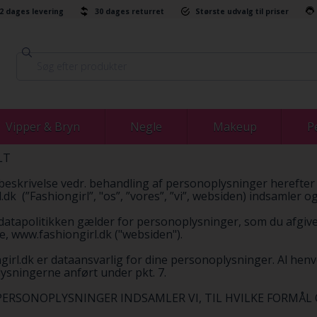
-2 dages levering
30 dages returret
Største udvalg til priser
Vipper & Bryn
Negle
Makeup
P
LT
beskrivelse vedr. behandling af personoplysninger herefter 
.dk (”Fashiongirl”, "os”, ”vores”, ”vi”, websiden) indsamler 
atapolitikken gælder for personoplysninger, som du afgiver t
, www.fashiongirl.dk ("websiden").
girl.dk er dataansvarlig for dine personoplysninger. Al henve
ysningerne anført under pkt. 7.
E PERSONOPLYSNINGER INDSAMLER VI, TIL HVILKE FORM