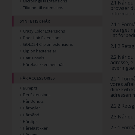
Microringe til Extensions
2.1 Når du
browser du
Tilbehør til extensions
informatio
SYNTETISK HÅR
2.1.1 Form
retargetin
Crazy Color Extensions
i at forbed
Fiber Hair Extensions
GOLD24 Clip on extensions
2.1.2 Retsg
Clip on hestehaler
2.2 Når du
Hair Tinsels
adresse, e
Hårelastikker med hår
leveringsø
2.2.1 Formå
HÅR ACCESSORIES
vores afta
Bumpits
dine køb k
adressen m
Fjer Extensions
Hår Donuts
2.2.2 Retsg
Hårbøjler
Hårbånd
2.3 Når du
Hårclips
2.3.1 Formå
Hårelastikker
Hårkam