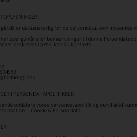
disse.
KTOPLYSNINGER
ngirl.dk er dataansvarlig for de persondata, som indsamles v
 har spørgsmål eller bemærkninger til denne Persondatapoliti
heder beskrevet i pkt.4, kan du kontakte:
l
ng
5504560
o@fashiongirl.dk
NGER I PERSONDATAPOLITIKKEN
 løbende opdatere vores persondatapolitik og du vil altid ku
formation" - Cookie & Person data.
NER