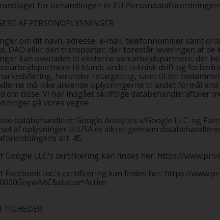
rundlaget for behandlingen er EU Persondataforordningens art
GERE AF PERSONOPLYSNINGER
inger om dit navn, adresse, e-mail, telefonnummer samt or
d, DAO eller den transportør, der forestår leveringen af de kø
inger kan overlades til eksterne samarbejdspartnere, der b
amarbejdspartnere til blandt andet teknisk drift og forbed
markedsføring, herunder retargeting, samt til din bedømme
lerne må ikke anvende oplysningerne til andet formål end o
ed om disse. Vi har indgået skriftlige databehandleraftaler 
sninger på vores vegne.
disse databehandlere; Google Analytics v/Google LLC. og Face
sel af oplysninger til USA er sikret gennem databehandlerens 
forordningens art. 45.
 af Google LLC's certificering kan findes her: https://www.p
af Facebook Inc.'s certificering kan findes her: https://www.p
00000GnywAAC&status=Active
ETTIGHEDER