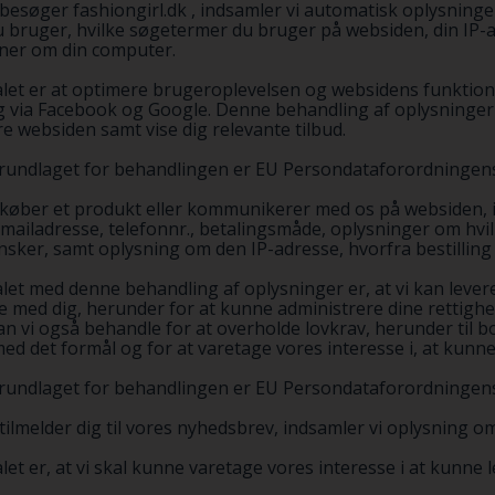
 besøger fashiongirl.dk , indsamler vi automatisk oplysninge
 bruger, hvilke søgetermer du bruger på websiden, din IP-
ner om din computer.
ålet er at optimere brugeroplevelsen og websidens funktio
g via Facebook og Google. Denne behandling af oplysninger e
re websiden samt vise dig relevante tilbud.
rundlaget for behandlingen er EU Persondataforordningens art
 køber et produkt eller kommunikerer med os på websiden, in
-mailadresse, telefonnr., betalingsmåde, oplysninger om hvi
nsker, samt oplysning om den IP-adresse, hvorfra bestilling 
let med denne behandling af oplysninger er, at vi kan levere
le med dig, herunder for at kunne administrere dine rettigh
an vi også behandle for at overholde lovkrav, herunder til 
ed det formål og for at varetage vores interesse i, at kunne
rundlaget for behandlingen er EU Persondataforordningens art 
 tilmelder dig til vores nyhedsbrev, indsamler vi oplysning 
let er, at vi skal kunne varetage vores interesse i at kunne l