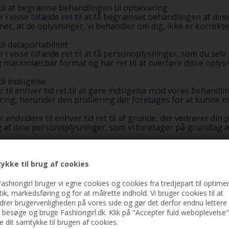
 til at begrænse behandlingen til opbevaring
r i visse tilfælde ret til at få begrænset behandlingen af di
er, at de oplysninger, vi behandler om dig, ikke er korrekte
til dataportabilitet
r i visse tilfælde ret til at få personoplysninger, som du selv
 maskinlæsbar format og har ret til at overføre disse oplysn
til indsigelse
r til enhver tid ret til at gøre indsigelse mod vores behand
ing, herunder den profilering der foretages for at kunne m
r endvidere til enhver tid ret til af grunde, der vedrører din
af dine personoplysninger, som vi foretager på grundlag af vo
til at tilbagekalde samtykke
r til enhver tid ret til at tilbagekalde et samtykke, du har g
sker at tilbagekalde dit samtykke, bedes du kontakte os på i
ykke til brug af cookies
il at klage
ashiongirl bruger vi egne cookies og cookies fra tredjepart til optimer
r til enhver tid ret til at indgive en klage til Datatilsynet,
stik, markedsføring og for at målrette indhold. Vi bruger cookies til at
 af dine personoplysninger. Klage kan blandt andet indgives 
drer brugervenligheden på vores side og gør det derfor endnu lettere 
t besøge og bruge Fashiongirl.dk. Klik på "Accepter fuld weboplevelse"
ve dit samtykke til brugen af cookies.