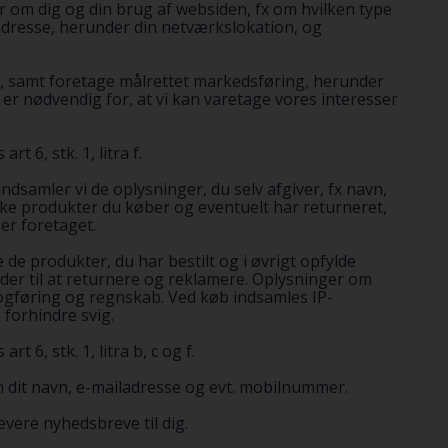
r om dig og din brug af websiden, fx om hvilken type
adresse, herunder din netværkslokation, og
n, samt foretage målrettet markedsføring, herunder
r nødvendig for, at vi kan varetage vores interesser
 6, stk. 1, litra f.
dsamler vi de oplysninger, du selv afgiver, fx navn,
lke produkter du køber og eventuelt har returneret,
er foretaget.
 de produkter, du har bestilt og i øvrigt opfylde
eder til at returnere og reklamere. Oplysninger om
bogføring og regnskab. Ved køb indsamles IP-
 forhindre svig.
6, stk. 1, litra b, c og f.
om dit navn, e-mailadresse og evt. mobilnummer.
evere nyhedsbreve til dig.