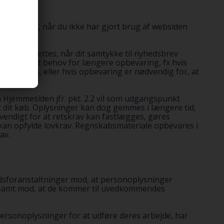
ttes senest, når du ikke har gjort brug af websiden
hedsbrev slettes, når dit samtykke til nyhedsbrev
 et legitimt behov for længere opbevaring, fx hvis
 forsvares, eller hvis opbevaring er nødvendig for, at
 Hjemmesiden jfr. pkt. 2.2 vil som udgangspunkt
get dit køb. Oplysninger kan dog gemmes i længere tid,
dvendigt for at retskrav kan fastlægges, gøres
i kan opfylde lovkrav. Regnskabsmateriale opbevares i
av.
dsforanstaltninger mod, at personoplysninger
ges samt mod, at de kommer til uvedkommendes
 personoplysninger for at udføre deres arbejde, har