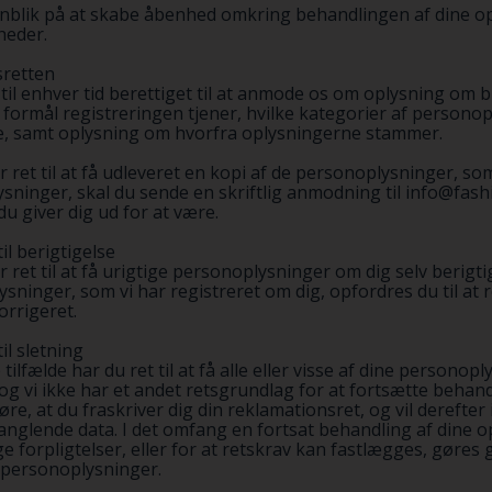
nblik på at skabe åbenhed omkring behandlingen af dine opl
heder.
sretten
 til enhver tid berettiget til at anmode os om oplysning om b
et formål registreringen tjener, hvilke kategorier af person
, samt oplysning om hvorfra oplysningerne stammer.
r ret til at få udleveret en kopi af de personoplysninger, s
sninger, skal du sende en skriftlig anmodning til info@fash
du giver dig ud for at være.
til berigtigelse
r ret til at få urigtige personoplysninger om dig selv berig
plysninger, som vi har registreret om dig, opfordres du til at 
orrigeret.
til sletning
e tilfælde har du ret til at få alle eller visse af dine personop
og vi ikke har et andet retsgrundlag for at fortsætte behand
re, at du fraskriver dig din reklamationsret, og vil derefte
nglende data. I det omfang en fortsat behandling af dine op
ge forpligtelser, eller for at retskrav kan fastlægges, gøres g
e personoplysninger.