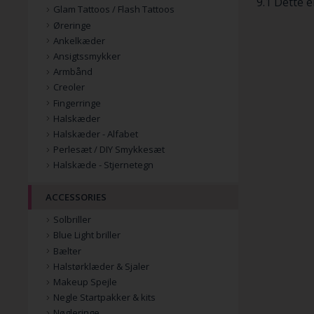
9.1 Dette e
Glam Tattoos / Flash Tattoos
Øreringe
Ankelkæder
Ansigtssmykker
Armbånd
Creoler
Fingerringe
Halskæder
Halskæder - Alfabet
Perlesæt / DIY Smykkesæt
Halskæde - Stjernetegn
ACCESSORIES
Solbriller
Blue Light briller
Bælter
Halstørklæder & Sjaler
Makeup Spejle
Negle Startpakker & kits
Nøgleringe