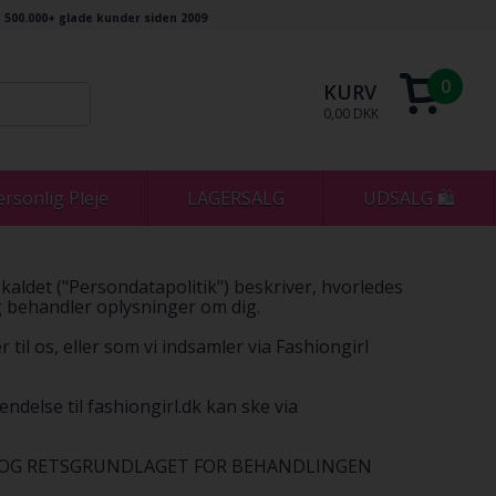
500.000+ glade kunder siden 2009
0
KURV
0,00 DKK
ersonlig Pleje
LAGERSALG
UDSALG 🛍
kaldet ("Persondatapolitik") beskriver, hvorledes
og behandler oplysninger om dig.
il os, eller som vi indsamler via Fashiongirl
ndelse til fashiongirl.dk kan ske via
ÅL OG RETSGRUNDLAGET FOR BEHANDLINGEN