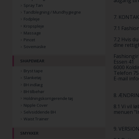
adgang til 
Spray Tan
Tandblegning / Mundhygiegne
7. KONTA
Fodpleje
Kropspleje
7.1 Fashio
Massage
7.2 Hvis du
Pincet
dine rettig
Sovemaske
Fashiongir
SHAPEWEAR
Essen 41
6000 Koldi
Bryst tape
Telefon 7
Slanketøj
E-mail inf
BH indlæg
BH tilbehør
8. ÆNDRI
Holdningskorrigerende tøj
Nipple Cover
8.1 Vi vil
menuen "In
Selvsiddende BH
Waist Trainer
9. VERSIO
SMYKKER