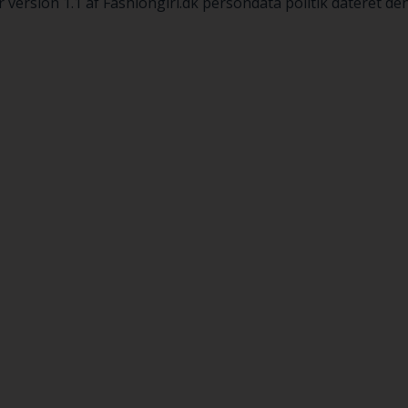
r version 1.1 af Fashiongirl.dk persondata politik dateret d