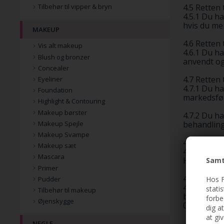
4.5 Retten
Tilbehør til vipper & bryn
4.5.1 Du ha
hvis du men
MAKEUP
4.6 Retten 
Vis alt makeup
4.6.1 Du ha
Blush og bronzer
anvendt og
Concealer
4.7 Retten 
Eyeliner
4.7.1 Du ha
Foundation
markedsfør
Highlight & Contouring
Makeup børster
4.7.2 Du ha
Makeup Spejle
behandling 
Makeup Svampe
4.8 Retten 
Makeup sæt
4.8.1 Du ha
Mascara
Hvis du øn
Samt
Primer
4.9 Retten t
Hos F
Pudder
4.9.1 Du ha
stati
Tilbehør til makeup
behandling
forbe
Øjenskygge
00.
dig a
at gi
NEGLE