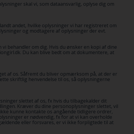
ysninger skal vi, som dataansvarlig, oplyse dig om
landt andet, hvilke oplysninger vi har registreret om
oplysninger og modtagere af oplysninger der evt.
om vi behandler om dig. Hvis du ønsker en kopi af dine
iongirl.dk. Du kan blive bedt om at dokumentere, at
tiget af os. Såfremt du bliver opmærksom på, at der er
rette skriftlig henvendelse til os, så oplysningerne
lysninger slettet af os, fx hvis du tilbagekalder dit
lingen. Kræver du dine personoplysninger slettet, vil
r ikke kunne kontakte os angående tidligere ordrer,
lysninger er nødvendig, fx for at vi kan overholde
ældende eller forsvares, er vi ikke forpligtede til at