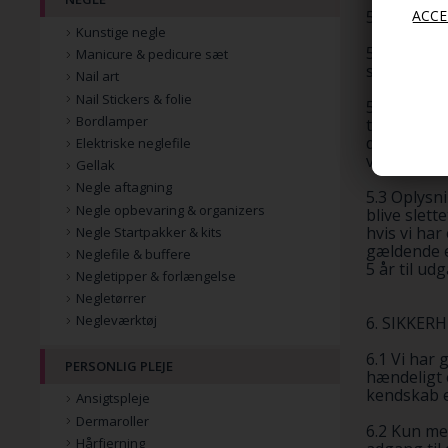
5. SLETN
Kunstige negle
5.1 Oplysni
Manicure & pedicure sæt
siden i 2 år
Nail art
Nail Stickers & folie
5.2 Oplysni
Bordlamper
trækkes ti
det er nød
Elektriske neglefile
vi kan opfy
Gellak
Negle aftagning
5.3 Oplysn
Negle opbevaring & organizers
blive slett
hvis vi har
Negle Startpakker & kits
gældende e
Neglefile & buffere
5 år til u
Negletipper & forlængelse
Negletørrer
Negleværktøj
6. SIKKER
6.1 Vi har
PERSONLIG PLEJE
hændeligt 
kendskab e
Ansigtspleje
Dermaroller
6.2 Kun me
Hårfjerning