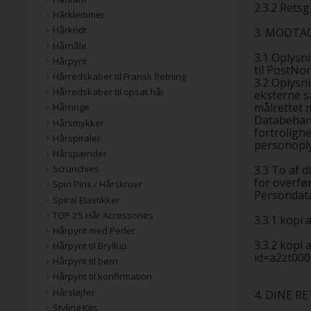
2.3.2 Retsg
Hårklemmer
Hårkridt
3. MODTA
Hårnåle
3.1 Oplysn
Hårpynt
til PostNor
Hårredskaber til Fransk fletning
3.2 Oplysn
Hårredskaber til opsat hår
eksterne s
målrettet 
Hårringe
Databehand
Hårsmykker
fortroligh
Hårspiraler
personoply
Hårspænder
3.3 To af 
Scrunchies
for overfør
Spin Pins / Hårskruer
Persondata
Spiral Elastikker
TOP 25 Hår Accessories
3.3.1 kopi
Hårpynt med Perler
3.3.2 kopi 
Hårpynt til Bryllup
id=a2zt00
Hårpynt til børn
Hårpynt til konfirmation
Hårsløjfer
4. DINE R
Styling Kits