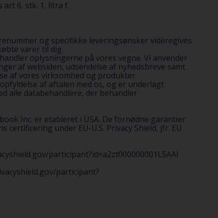
 6, stk. 1, litra f.
drenummer og specifikke leveringsønsker videregives
bte varer til dig.
ehandler oplysningerne på vores vegne. Vi anvender
ringer af websiden, udsendelse af nyhedsbreve samt
lse af vores virksomhed og produkter.
pfyldelse af aftalen med os, og er underlagt
med alle databehandlere, der behandler
book Inc. er etableret i USA. De fornødne garantier
certificering under EU-U.S. Privacy Shield, jfr. EU
rivacyshield.gov/participant?id=a2zt000000001L5AAI
rivacyshield.gov/participant?