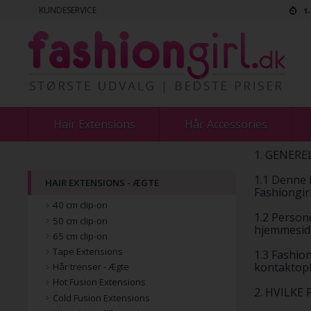
KUNDESERVICE
1
Hair Extensions
Hår Accessories
1. GENERE
1.1 Denne 
HAIR EXTENSIONS - ÆGTE
Fashiongirl
40 cm clip-on
1.2 Persond
50 cm clip-on
hjemmeside
65 cm clip-on
Tape Extensions
1.3 Fashion
kontaktopl
Hår trenser - Ægte
Hot Fusion Extensions
2. HVILK
Cold Fusion Extensions