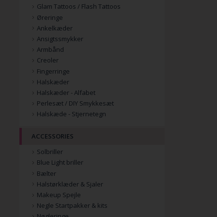
Glam Tattoos / Flash Tattoos
Øreringe
Ankelkæder
Ansigtssmykker
Armbånd
Creoler
Fingerringe
Halskæder
Halskæder - Alfabet
Perlesæt / DIY Smykkesæt
Halskæde - Stjernetegn
ACCESSORIES
Solbriller
Blue Light briller
Bælter
Halstørklæder & Sjaler
Makeup Spejle
Negle Startpakker & kits
Nøgleringe