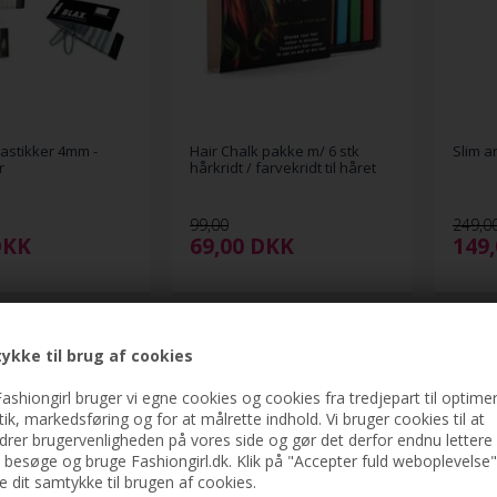
astikker 4mm -
Hair Chalk pakke m/ 6 stk
Slim a
r
hårkridt / farvekridt til håret
99,00
249,0
DKK
69,00
DKK
149
-51%
-51%
ykke til brug af cookies
ashiongirl bruger vi egne cookies og cookies fra tredjepart til optimer
stik, markedsføring og for at målrette indhold. Vi bruger cookies til at
drer brugervenligheden på vores side og gør det derfor endnu lettere 
t besøge og bruge Fashiongirl.dk. Klik på "Accepter fuld weboplevelse"
ve dit samtykke til brugen af cookies.