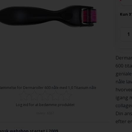
Dermaro
600 tit
geniale
nåle la
dømmelse for
Dermaroller 600 nåle med 1,0 Titanium nåle
hvorved
igang m
collage
Log ind for at bedømme produktet
Din ans
Varenr.
6567
efter e
ansk webshop startet i 2009