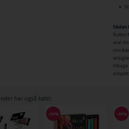
St
Sådan 
Rullen 
skal ik
områder
ansigte
tilbage
simpelt
nder har også købt:
-30%
-40%