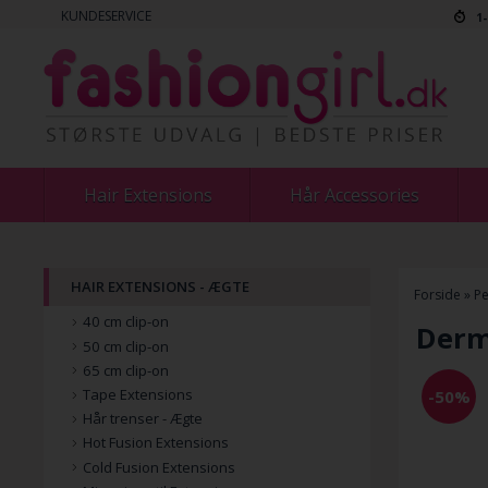
KUNDESERVICE
1
Hair Extensions
Hår Accessories
HAIR EXTENSIONS - ÆGTE
Forside
»
Pe
40 cm clip-on
Derm
50 cm clip-on
65 cm clip-on
Tape Extensions
-50%
Hår trenser - Ægte
Hot Fusion Extensions
Cold Fusion Extensions