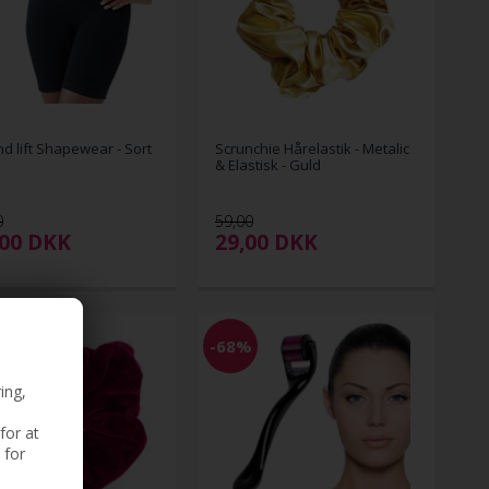
nd lift Shapewear - Sort
Scrunchie Hårelastik - Metalic
& Elastisk - Guld
0
59,00
,00
DKK
29,00
DKK
-68%
ing,
for at
 for