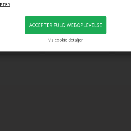
årelastik - Mettalic
Scrunchie - Velour & elastisk -
Scrunc
- Sølv
Leopard
Rød
59,00
59,00
Vis cookie detaljer
DKK
29,00
DKK
29,