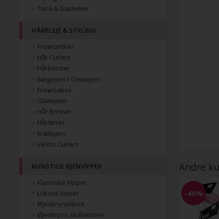
Tiara & Diademer
HÅRPLEJE & STYLING
Frisørartikler
Hår Curlers
Hårbørster
Bølgejern / Crepejern
Frisørsakse
Glattejern
Hår Bonnet
Hårtørrer
Krøllejern
Velcro Curlers
Andre ku
KUNSTIGE ØJENVIPPER
Klassiske Vipper
-40%
Luksus Vipper
Øjenbrynsfarve
Øjenbryns skabeloner