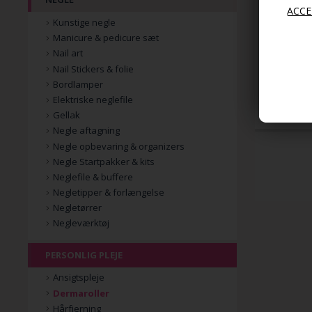
Kunstige negle
Manicure & pedicure sæt
Scrunchie H
& Elastisk 
Nail art
Nail Stickers & folie
Bordlamper
59,00
29,00
Elektriske neglefile
Gellak
Negle aftagning
Negle opbevaring & organizers
Negle Startpakker & kits
Neglefile & buffere
Negletipper & forlængelse
Negletørrer
Negleværktøj
PERSONLIG PLEJE
Ansigtspleje
Dermaroller
Hårfjerning