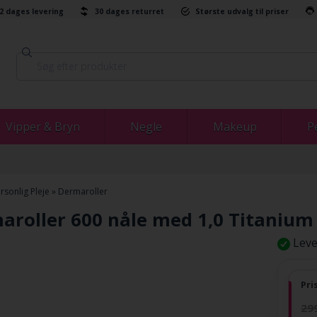
-2 dages levering
30 dages returret
Største udvalg til priser
Vipper & Bryn
Negle
Makeup
P
rsonlig Pleje
»
Dermaroller
aroller 600 nåle med 1,0 Titanium
Leve
Pri
29