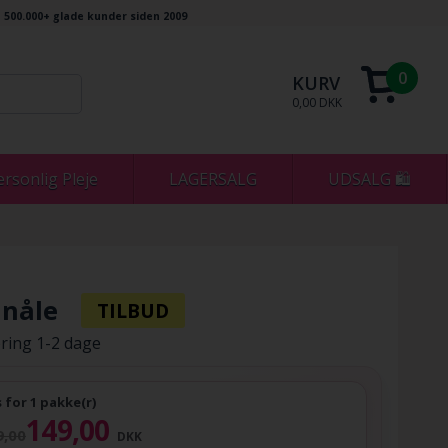
500.000+ glade kunder siden 2009
0
KURV
0,00 DKK
ersonlig Pleje
LAGERSALG
UDSALG 🛍
 nåle
ring 1-2 dage
s for 1 pakke(r)
149,00
9,00
DKK