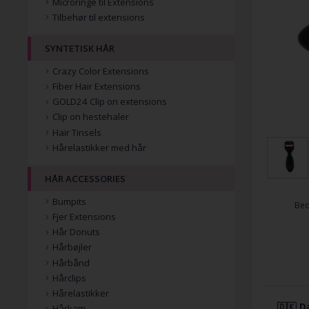
Microringe til Extensions
Tilbehør til extensions
SYNTETISK HÅR
Crazy Color Extensions
Fiber Hair Extensions
GOLD24 Clip on extensions
Clip on hestehaler
Hair Tinsels
Hårelastikker med hår
HÅR ACCESSORIES
Bumpits
Be
Fjer Extensions
Hår Donuts
Hårbøjler
Hårbånd
Hårclips
Hårelastikker
🇩🇰 D
Hårkam