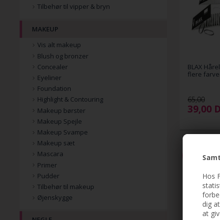
Tilbehør til vipper & bryn
MAKEUP
Vis alt makeup
Blush og bronzer
Concealer
BLAX Hårel
flere farve
Eyeliner
Foundation
65,00
Highlight & Contouring
39,00
Makeup børster
Makeup Spejle
Makeup Svampe
Makeup sæt
Mascara
-51%
Samt
Primer
Hos F
Pudder
stati
Tilbehør til makeup
forbe
Øjenskygge
dig a
at gi
NEGLE