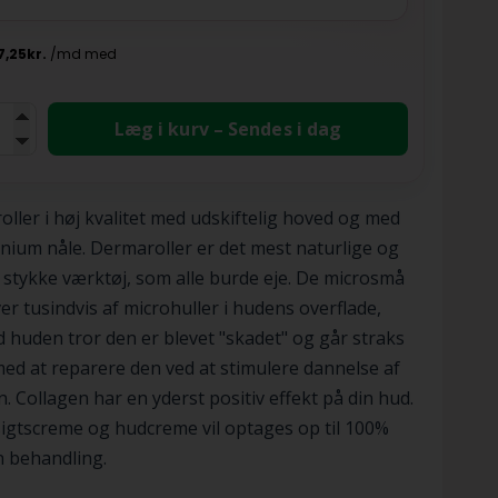
Læg i kurv – Sendes i dag
ller i høj kvalitet med udskiftelig hoved og med
anium nåle. Dermaroller er det mest naturlige og
 stykke værktøj, som alle burde eje. De microsmå
ver tusindvis af microhuller i hudens overflade,
 huden tror den er blevet "skadet" og går straks
ed at reparere den ved at stimulere dannelse af
n. Collagen har en yderst positiv effekt på din hud.
igtscreme og hudcreme vil optages op til 100%
n behandling.