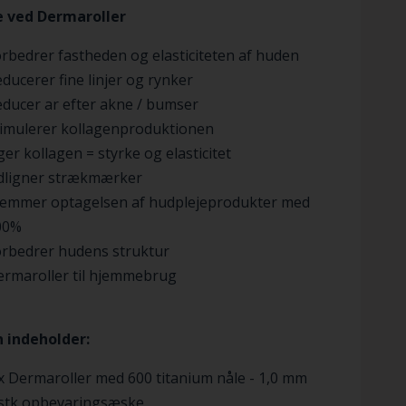
e ved Dermaroller
rbedrer fastheden og elasticiteten af huden
ducerer fine linjer og rynker
ducer ar efter akne / bumser
timulerer kollagenproduktionen
er kollagen = styrke og elasticitet
dligner strækmærker
remmer optagelsen af hudplejeprodukter med
00%
orbedrer hudens struktur
ermaroller til hjemmebrug
 indeholder:
x Dermaroller med 600 titanium nåle - 1,0 mm
 stk opbevaringsæske