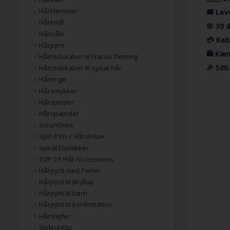
Hårklemmer
🚚 Lev
Hårkridt
🌸 30 
Hårnåle
💳 Køb
Hårpynt
🛍️ Kæ
Hårredskaber til Fransk fletning
🎉 500
Hårredskaber til opsat hår
Hårringe
Hårsmykker
Hårspiraler
Hårspænder
Scrunchies
Spin Pins / Hårskruer
Spiral Elastikker
TOP 25 Hår Accessories
Hårpynt med Perler
Hårpynt til Bryllup
Hårpynt til børn
Hårpynt til konfirmation
Hårsløjfer
Styling Kits