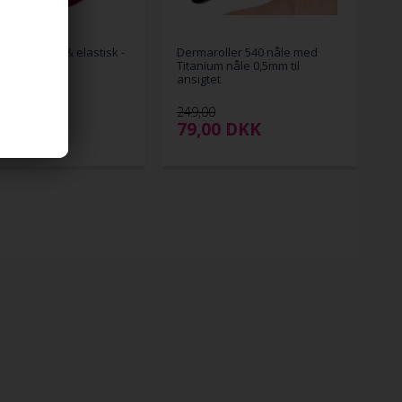
hie - Velour & elastisk -
Dermaroller 540 nåle med
Titanium nåle 0,5mm til
ansigtet
249,00
00
DKK
79,00
DKK