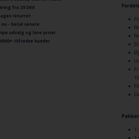
Fordel
ering fra 29 DKK
dages returret
Fo
 nu - betal senere
Re
mpe udvalg og lave priser
Re
.0000+ tilfredse kunder
S
Øg
U
F
1
F
D
Pakken
1 
1