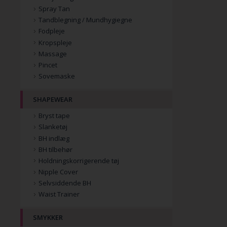
Spray Tan
Tandblegning / Mundhygiegne
Fodpleje
Kropspleje
Massage
Pincet
Sovemaske
SHAPEWEAR
Bryst tape
Slanketøj
BH indlæg
BH tilbehør
Holdningskorrigerende tøj
Nipple Cover
Selvsiddende BH
Waist Trainer
SMYKKER