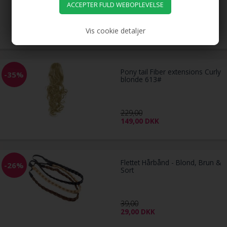
49,00
19,00
DKK
Vis cookie detaljer
Pony tail Fiber extensions Curly
-35%
blonde 613#
229,00
149,00
DKK
Flettet Hårbånd - Blond, Brun &
-26%
Sort
39,00
29,00
DKK