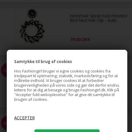
Hestehale Spiral med rhinsten/
Bird Nest Hair Clip - Guld
79,00
DKK
Samtykke til brug af cookies
Hestehale Spiral med rhinsten/
-51%
Hos Fashiongirl bruger vi egne cookies og cookies fra
Bird Nest Hair Clip - Sølv
tredjepart til optimering, statistik, markedsføring og for at
målrette indhold. Vi bruger cookies til at forbedrer
brugervenligheden på vores side og gør det derfor endnu
lettere for at dig at besøge og bruge Fashiongirl.dk. Klik på
79,00
"Accepter fuld weboplevelse" for at give dit samtykke til
39,00
DKK
brugen af cookies.
LYXO Sport hår elastikker
-61%
Color Box Brune 10 stk