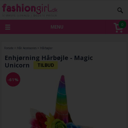
0
MENU
Forside
»
Hår Accessories
»
Hårbøjler
Enhjørning Hårbøjle - Magic
Unicorn
-61%