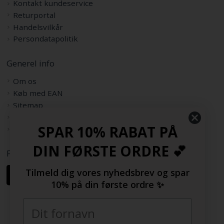
Kontakt kundeservice
Returportal
Handelsvilkår
Persondatapolitik
Generel info
Om os
Køb med EAN
Sitemap
Rabatkode
SPAR 10% RABAT PÅ
Samarbejdspartnere
DIN FØRSTE ORDRE 💕
Følg os her
Tilmeld dig vores nyhedsbrev og spar
10% på din første ordre ✨