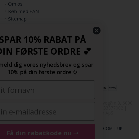
Om os
Køb med EAN
Sitemap
Rabatkode
Samarbejdspartnere
SPAR 10% RABAT PÅ
Følg os her
DIN FØRSTE ORDRE 💕
Tilmeld dig vores nyhedsbrev og spar
10% på din første ordre ✨
Copyright © 2009-2022 | FashionGirl.dk | Gejlhavegård 3, 6000
Kolding, Danmark | Tlf(+45) 20154560 | CVR: 33377002 |
FashionGirl.dk er ejet af HolmeGruppen ApS
DK
|
SE
|
NO
|
FI
|
NL
|
BE
|
DE
|
FR
|
ES
|
COM
|
UK
Få din rabatkode nu ➝