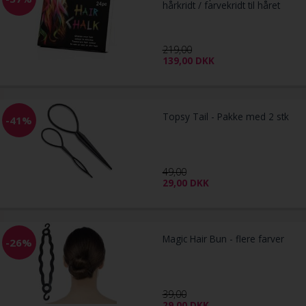
hårkridt / farvekridt til håret
219,00
139,00
DKK
Topsy Tail - Pakke med 2 stk
-41%
49,00
29,00
DKK
Magic Hair Bun - flere farver
-26%
39,00
29,00
DKK