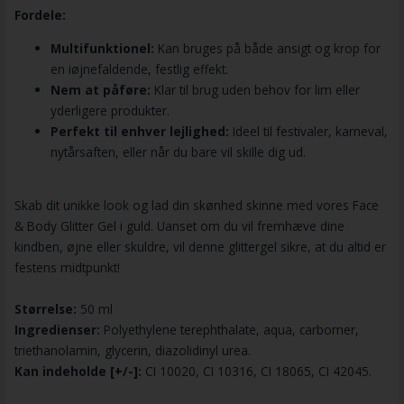
Fordele:
Multifunktionel:
Kan bruges på både ansigt og krop for
en iøjnefaldende, festlig effekt.
Nem at påføre:
Klar til brug uden behov for lim eller
yderligere produkter.
Perfekt til enhver lejlighed:
Ideel til festivaler, karneval,
nytårsaften, eller når du bare vil skille dig ud.
Skab dit unikke look og lad din skønhed skinne med vores Face
& Body Glitter Gel i guld. Uanset om du vil fremhæve dine
kindben, øjne eller skuldre, vil denne glittergel sikre, at du altid er
festens midtpunkt!
Størrelse:
50 ml
Ingredienser:
Polyethylene terephthalate, aqua, carbomer,
triethanolamin, glycerin, diazolidinyl urea.
Kan indeholde [+/-]:
CI 10020, CI 10316, CI 18065, CI 42045.