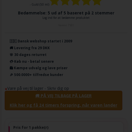
- Guld (50 ml)
Bedømmelse: 5 ud af 5 baseret på
2
stemmer
Log ind for at bedømme produktet
Varenr.
7501
🇩🇰 Dansk webshop startet i 2009
🚚 Levering fra 29 DKK
🌸 30 dages returret
💳 Køb nu - betal senere
🛍️ Kæmpe udvalg og lave priser
🎉 500.0000+ tilfredse kunder
Vare på vej til lager - Skriv dig op
🚚 PÅ VEJ TILBAGE PÅ LAGER
Klik her og få 24 timers forspring, når varen lander
Pris for 1 pakke(r)