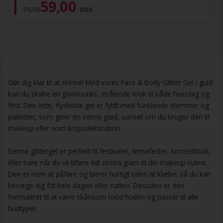
59,00
79,00
DKK
Gør dig klar til at skinne! Med vores Face & Body Glitter Gel i guld
kan du skabe en glamourøs, strålende look til både hverdag og
fest. Den lette, flydende gel er fyldt med funklende shimmer og
pailletter, som giver en intens glød, uanset om du bruger den til
makeup eller som kropsdekoration.
Denne glittergel er perfekt til festivaler, temafester, koncertlook,
eller bare når du vil tilføre lidt ekstra glam til din makeup-rutine.
Den er nem at påføre og tørrer hurtigt uden at klæbe, så du kan
bevæge dig frit hele dagen eller natten. Desuden er den
formuleret til at være skånsom mod huden og passer til alle
hudtyper.