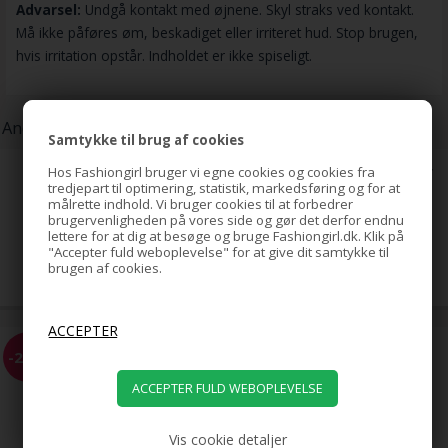
Advarsel:
Undgå kontakt med øjnene. Skyl straks ved kontakt.
Må ikke påføres øm, beskadiget eller irriteret hud. Stop brugen,
hvis irritation opstår. Indholdet er ikke spiseligt.
Andre kunder har også købt:
Samtykke til brug af cookies
Hos Fashiongirl bruger vi egne cookies og cookies fra
Hestehale Spiral med rhinsten/
Bird Nest Hair Clip - Guld
tredjepart til optimering, statistik, markedsføring og for at
målrette indhold. Vi bruger cookies til at forbedrer
brugervenligheden på vores side og gør det derfor endnu
lettere for at dig at besøge og bruge Fashiongirl.dk. Klik på
"Accepter fuld weboplevelse" for at give dit samtykke til
79,00
DKK
brugen af cookies.
Soho Flettet hårbånd - Brun
-26%
39,00
Vis cookie detaljer