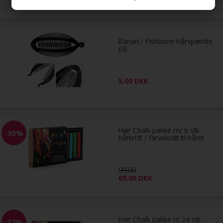
29,00
DKK
Banan / Fishbone Hårspænde
(U)
5,00
DKK
Hair Chalk pakke m/ 6 stk
-30%
hårkridt / farvekridt til håret
99,00
69,00
DKK
Hair Chalk pakke m 24 stk
-37%