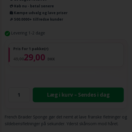
💳 Køb nu - betal senere
🛍️ Kæmpe udvalg og lave priser
🎉 500.0000+ tilfredse kunder
Levering 1-2 dage
Pris for 1 pakke(r)
29,00
49,00
DKK
Læg i kurv – Sendes i dag
French Braider Sponge gør det nemt at lave franske fletninger og
sildebensfletninger på sekunder. Yderst skånsom mod håret.