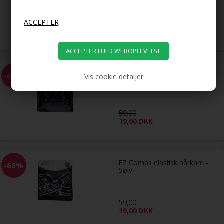
79,00
39,00
DKK
EZ Combs elastisk hårkam -
-68%
Vis cookie detaljer
Sort
59,00
19,00
DKK
EZ Combs elastisk hårkam -
-68%
Sølv
59,00
19,00
DKK