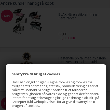
Andre kunder har også købt:
BLAX Hårelastikker 4mm -
-40%
flere farver
65,00
39,00
DKK
Hestehale Spiral med rhinsten/
Bird Nest Hair Clip - Guld
Samtykke til brug af cookies
79,00
DKK
Hos Fashiongirl bruger vi egne cookies og cookies fra
tredjepart til optimering, statistik, markedsføring og for at
målrette indhold. Vi bruger cookies til at forbedrer
brugervenligheden på vores side og gør det derfor endnu
lettere for at dig at besøge og bruge Fashiongirl.dk. Klik på
"Accepter fuld weboplevelse" for at give dit samtykke til
Hestehale Spiral med rhinsten/
-51%
brugen af cookies.
Bird Nest Hair Clip - Sølv