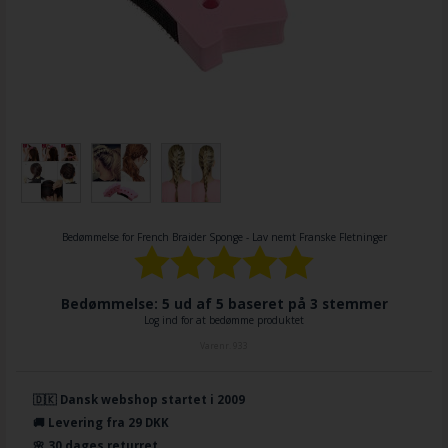
Bedømmelse for
French Braider Sponge - Lav nemt Franske Fletninger
Bedømmelse: 5 ud af 5 baseret på
3
stemmer
Log ind for at bedømme produktet
Varenr.
933
🇩🇰 Dansk webshop startet i 2009
🚚 Levering fra 29 DKK
🌸 30 dages returret