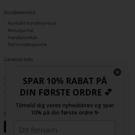
Kundeservice
Kontakt kundeservice
Returportal
Handelsvilkår
Persondatapolitik
Generel info
Om os
Køb med EAN
SPAR 10% RABAT PÅ
Sitemap
DIN FØRSTE ORDRE 💕
Rabatkode
Samarbejdspartnere
Tilmeld dig vores nyhedsbrev og spar
10% på din første ordre ✨
Følg os her