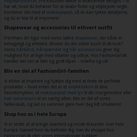
negleprodukter
. Fra klassiske lakker til avancerede designs – vi
har alt, hvad du behøver for at skabe flotte og velplejede negle.
Kombiner det med et
makeupspejl
, så du kan tjekke detaljerne,
og du er klar til at imponere!
Shapewear og accessories til ethvert outfit
Fremhæv din figur med vores lækre
shapewear
, der både er
behageligt og effektivt. Ønsker du det sidste touch til dit look?
Vores
hårbånd
,
hårspænder
og
hår accessories
giver dig
mulighed for at lege med stilarter og udtryk. Hos FashionGirl.dk
handler det om at føle sig godt tilpas – indefra og ud!
Bliv en del af FashionGirl-familien
Vi elsker at inspirere og hjælpe dig med at finde de perfekte
produkter – hvad enten det er et
smykkeskrin
til dine
favoritsmykker, et
makeupspejl med lys
til din morgenrutine eller
hair extensions
til en særlig aften. Bliv en del af vores
fællesskab, og lad os sammen gøre hver dag lidt smukkere!
Shop hos os i hele Europa
Vi er stolte af at bringe skønhed og mode til kunder over hele
Europa. Uanset hvor du befinder dig, kan du shoppe hos
FashionGirl.dk eller vores internationale butikker: