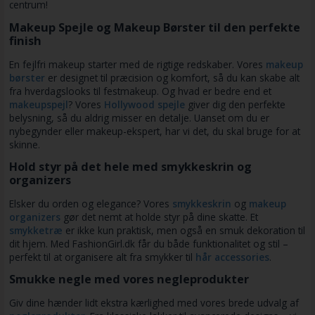
centrum!
Makeup Spejle og Makeup Børster til den perfekte
finish
En fejlfri makeup starter med de rigtige redskaber. Vores
makeup
børster
er designet til præcision og komfort, så du kan skabe alt
fra hverdagslooks til festmakeup. Og hvad er bedre end et
makeupspejl
? Vores
Hollywood spejle
giver dig den perfekte
belysning, så du aldrig misser en detalje. Uanset om du er
nybegynder eller makeup-ekspert, har vi det, du skal bruge for at
skinne.
Hold styr på det hele med smykkeskrin og
organizers
Elsker du orden og elegance? Vores
smykkeskrin
og
makeup
organizers
gør det nemt at holde styr på dine skatte. Et
smykketræ
er ikke kun praktisk, men også en smuk dekoration til
dit hjem. Med FashionGirl.dk får du både funktionalitet og stil –
perfekt til at organisere alt fra smykker til
hår accessories
.
Smukke negle med vores negleprodukter
Giv dine hænder lidt ekstra kærlighed med vores brede udvalg af