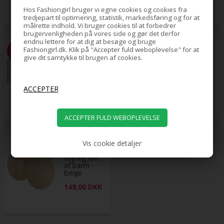
44,25
DKK
Enhjørning)
Hos Fashiongirl bruger vi egne cookies og cookies fra
tredjepart til optimering, statistik, markedsføring og for at
målrette indhold. Vi bruger cookies til at forbedrer
brugervenligheden på vores side og gør det derfor
endnu lettere for at dig at besøge og bruge
Varenr. 7087
Varenr. 18
Fashiongirl.dk. Klik på "Accepter fuld weboplevelse" for at
-40%
-41%
UNIQ
Topsy Tail -
give dit samtykke til brugen af cookies.
Kosmetik
Pakke med
Organizer,
2 stk
P110 - Hvid
149,00
49,00
89,00
DKK
29,00
DKK
Varenr. 6393
Vis cookie detaljer
Lifting Pads-
usynlig løft
af barm -
Beige
149,00
DKK