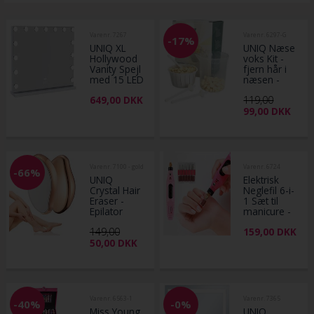
Varenr. 7267
Varenr. 6297-G
-17%
UNIQ XL
UNIQ Næse
Hollywood
voks Kit -
Vanity Spejl
fjern hår i
med 15 LED
næsen -
pærer og
Green
649,00
DKK
119,00
touch
99,00
DKK
funktion -
Hvid
Varenr. 7100 - gold
Varenr. 6724
-66%
UNIQ
Elektrisk
Crystal Hair
Neglefil 6-i-
Eraser -
1 Sæt til
Epilator
manicure -
med krystal
Lyserød
149,00
159,00
DKK
til Smertefri
50,00
DKK
hårfjerning
- Guld
Varenr. 6563-1
Varenr. 7365
-40%
-0%
Miss Young
UNIQ