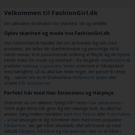
Velkommen til FashionGirl.dk
Din ultimative destination for skønhed, stil og selvtillid
Oplev skønhed og mode hos FashionGirl.dk
Hos FashionGirl.dk handler det om at forkæle dig selv med
produkter, der løfter din skønhedsrutine og personlige stil til
næste niveau. Vi er passionerede omkring at tilbyde dig de nyeste
trends inden for mode og skønhed – fra elegante
smykkeskrin
til
praktiske
makeup organizers
. Vores sortiment er håndplukket
med kærlighed, så du altid kan finde noget, der passer til netop
dig – uanset om du er til luksuriøse
Hollywood spejle
eller
smarte
hår accessories
.
Perfekt hår med Hair Extensions og Hårpleje
Drømmer du om lækkert, fyldigt hår? Vores
hair extensions
i
100% ægte Remy-hår giver dig det naturlige look, du altid har
ønsket. Vælg mellem teknikker som
Hot Fusion
eller
Cold Fusion
– vi har løsningen til dig. Kombiner dem med vores populære
hårbørster
, der gør håret silkeblødt, eller pift looket op med
stilfuldt
hårpynt
,
hårbånd
og
hårspænder
. Hos os er håret i