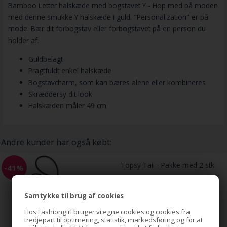
Bamboo Letter halskæde med bogstavet Y - Hop med på moden
med denne smukke Y halskæde i guld. "Personalization" er på
mode. Bær dit forbogstav eller forbogstavet på en person du
holder af.
Guldbelagt
Pragtfuldt enkel halskæde
Bogstavcharm, som kan bæres alene eller kombineres
Skræddersy dit look
Halskæden måler 49 cm
Andre kunder har også købt:
Topsy Tail - Pakke med 2 stk
-41%
Samtykke til brug af cookies
49,00
Hos Fashiongirl bruger vi egne cookies og cookies fra
29,00
DKK
tredjepart til optimering, statistik, markedsføring og for at