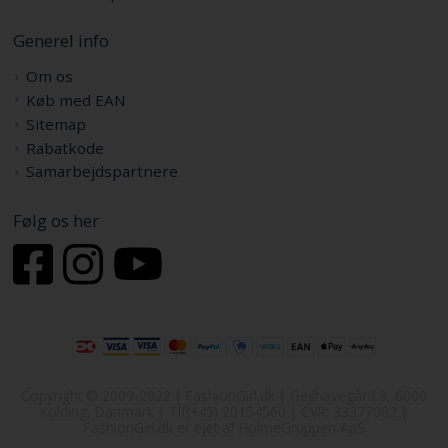
Generel info
Om os
Køb med EAN
Sitemap
Rabatkode
Samarbejdspartnere
Følg os her
Copyright © 2009-2022 | FashionGirl.dk | Gejlhavegård 3, 6000
Kolding, Danmark | Tlf(+45) 20154560 | CVR: 33377002 |
FashionGirl.dk er ejet af HolmeGruppen ApS