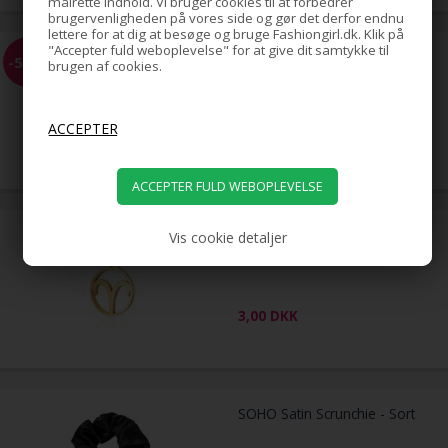
målrette indhold. Vi bruger cookies til at forbedrer
brugervenligheden på vores side og gør det derfor endnu
lettere for at dig at besøge og bruge Fashiongirl.dk. Klik på
"Accepter fuld weboplevelse" for at give dit samtykke til
Scrunchie Hårelastik - Sort
-51%
brugen af cookies.
59,00
29,00
DKK
Stjernetegn halskæde: Vædder
Vis cookie detaljer
- Zodiac, Guld (U)
3,00
DKK
SOHO Satin Scrunchie - Sort