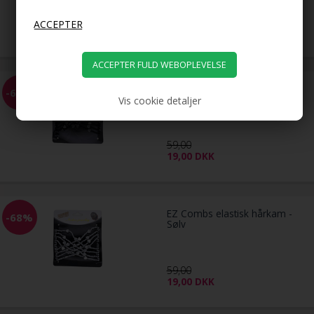
79,00
39,00
DKK
EZ Combs elastisk hårkam -
-68%
Sort
Vis cookie detaljer
59,00
19,00
DKK
EZ Combs elastisk hårkam -
-68%
Sølv
59,00
19,00
DKK