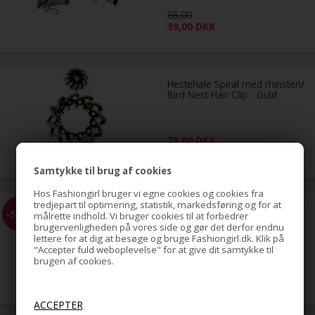
65,00
39,00
DKK
Hestehale Spiral med rhinsten/
Bird Nest Hair Clip - Guld
79,00
DKK
Samtykke til brug af cookies
Hos Fashiongirl bruger vi egne cookies og cookies fra
tredjepart til optimering, statistik, markedsføring og for at
Hestehale Spiral med rhinsten/
-51%
målrette indhold. Vi bruger cookies til at forbedrer
Bird Nest Hair Clip - Sølv
brugervenligheden på vores side og gør det derfor endnu
lettere for at dig at besøge og bruge Fashiongirl.dk. Klik på
"Accepter fuld weboplevelse" for at give dit samtykke til
brugen af cookies.
79,00
39,00
DKK