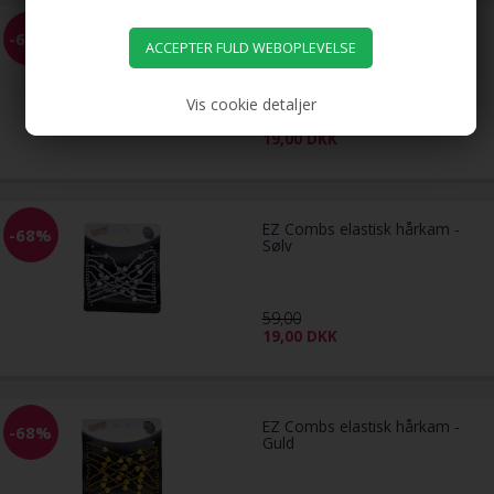
EZ Combs elastisk hårkam -
-68%
Sort
Vis cookie detaljer
59,00
19,00
DKK
EZ Combs elastisk hårkam -
-68%
Sølv
59,00
19,00
DKK
EZ Combs elastisk hårkam -
-68%
Guld