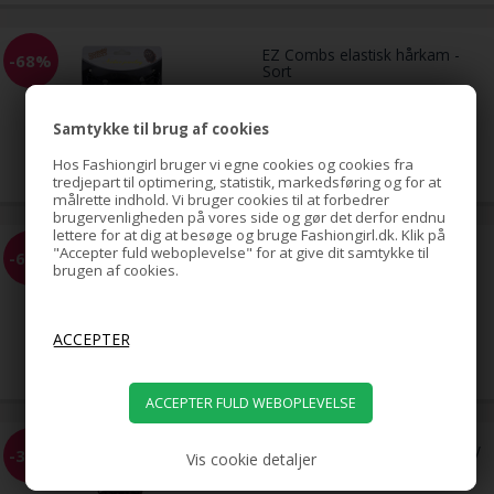
EZ Combs elastisk hårkam -
-68%
Sort
Samtykke til brug af cookies
59,00
19,00
DKK
Hos Fashiongirl bruger vi egne cookies og cookies fra
tredjepart til optimering, statistik, markedsføring og for at
målrette indhold. Vi bruger cookies til at forbedrer
brugervenligheden på vores side og gør det derfor endnu
lettere for at dig at besøge og bruge Fashiongirl.dk. Klik på
EZ Combs elastisk hårkam -
"Accepter fuld weboplevelse" for at give dit samtykke til
-68%
Sølv
brugen af cookies.
59,00
19,00
DKK
Pony tail Fiber extensions Curly
-35%
Vis cookie detaljer
Brun 4#