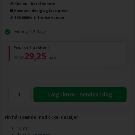
💳 Køb nu - betal senere
🛍️ Kæmpe udvalg og lave priser
🎉 500.0000+ tilfredse kunder
Levering 1-2 dage
Pris for 1 pakke(r)
29,25
39,00
DKK
Læg i kurv – Sendes i dag
Fin hårspænde med cirkel detaljer
10 cm