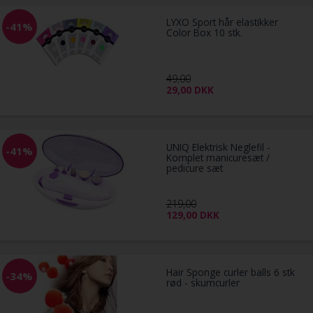
LYXO Sport hår elastikker
-41%
Color Box 10 stk.
49,00
29,00
DKK
UNIQ Elektrisk Neglefil -
-41%
Komplet manicuresæt /
pedicure sæt
219,00
129,00
DKK
Hair Sponge curler balls 6 stk
-34%
rød - skumcurler