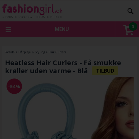
0
MENU
Forside
»
Hårpleje & Styling
»
Hår Curlers
Heatless Hair Curlers - Få smukke
krøller uden varme - Blå
-54%