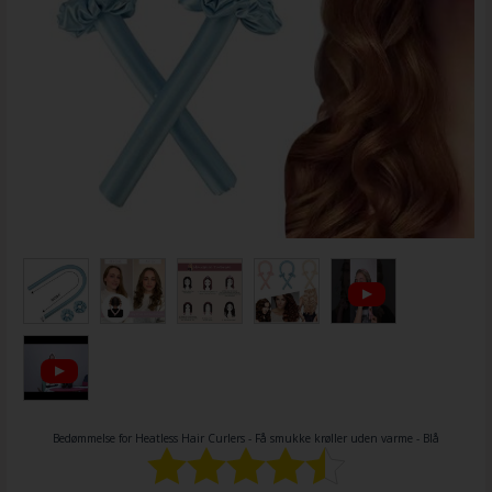
Bedømmelse for
Heatless Hair Curlers - Få smukke krøller uden varme - Blå