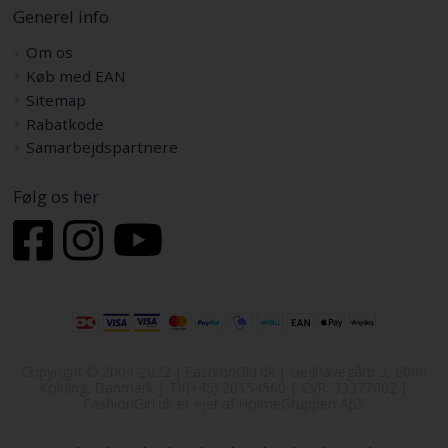
Generel info
Om os
Køb med EAN
Sitemap
Rabatkode
Samarbejdspartnere
Følg os her
Copyright © 2009-2022 | FashionGirl.dk | Gejlhavegård 3, 6000
Kolding, Danmark | Tlf(+45) 20154560 | CVR: 33377002 |
FashionGirl.dk er ejet af HolmeGruppen ApS