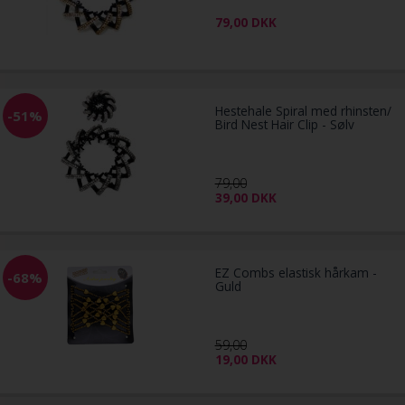
79,00
DKK
Hestehale Spiral med rhinsten/
-51%
Bird Nest Hair Clip - Sølv
79,00
39,00
DKK
EZ Combs elastisk hårkam -
-68%
Guld
59,00
19,00
DKK