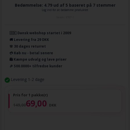
Bedømmelse: 4.79 ud af 5 baseret på
7
stemmer
Log ind for at bedømme produktet
Varenr.
6707-1
🇩🇰 Dansk webshop startet i 2009
🚚 Levering fra 29 DKK
🌸 30 dages returret
💳 Køb nu - betal senere
🛍️ Kæmpe udvalg og lave priser
🎉 500.0000+ tilfredse kunder
Levering 1-2 dage
Pris for 1 pakke(r)
69,00
149,00
DKK