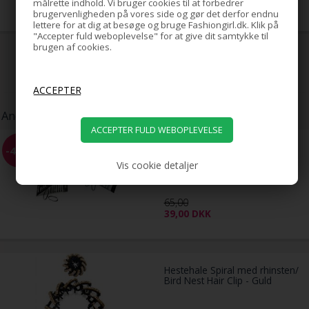
målrette indhold. Vi bruger cookies til at forbedrer
29,00
DKK
brugervenligheden på vores side og gør det derfor endnu
lettere for at dig at besøge og bruge Fashiongirl.dk. Klik på
"Accepter fuld weboplevelse" for at give dit samtykke til
brugen af cookies.
Andre kunder har også købt:
BLAX Hårelastikker 4mm -
-40%
flere farver
Vis cookie detaljer
65,00
39,00
DKK
Hestehale Spiral med rhinsten/
Bird Nest Hair Clip - Guld