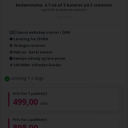
Bedømmelse: 4.7 ud af 5 baseret på
5
stemmer
Log ind for at bedømme produktet
Varenr.
614
🇩🇰 Dansk webshop startet i 2009
🚚 Levering fra 29 DKK
🌸 30 dages returret
💳 Køb nu - betal senere
🛍️ Kæmpe udvalg og lave priser
🎉 500.0000+ tilfredse kunder
Levering 1-2 dage
Pris for 1 pakke(r)
499,00
DKK
Pris for 2 pakke(r)
898,00