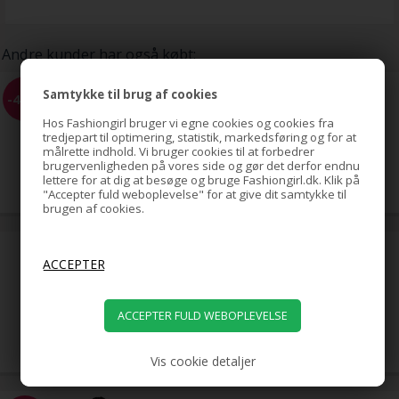
Andre kunder har også købt:
BLAX Hårelastikker 4mm -
Samtykke til brug af cookies
-40%
flere farver
Hos Fashiongirl bruger vi egne cookies og cookies fra
tredjepart til optimering, statistik, markedsføring og for at
målrette indhold. Vi bruger cookies til at forbedrer
65,00
brugervenligheden på vores side og gør det derfor endnu
39,00
DKK
lettere for at dig at besøge og bruge Fashiongirl.dk. Klik på
"Accepter fuld weboplevelse" for at give dit samtykke til
brugen af cookies.
Clip On Extensions - 65 cm -
#60 Platinblond
699,00
DKK
Vis cookie detaljer