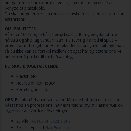
undgå at løse hår kommer i vejen, så er det en god idé at
benytte et plastskjold.
Du skal bruge en keratin remover væske for at fjerne hot fusion
extensions.
OM KVALITETEN
Håret er 100% ægte hår i Remy kvalitet. Remy betyder at alle
hårstrå og skællag vender i samme retning fra rod til spids –
præcis som dit eget hår. Håret blender naturligt ind i dit eget hår,
så du ikke kan se forskel mellem dit eget hår og extensions. Vi
anbefaler 2 pakker til fuld påsætning
DU SKAL BRUGE FØLGENDE
Plastskjold
Hot fusion connector
Keratin glue sticks
OBS:
FashionGirl anbefaler at du får dine hot fusion extensions
påsat hos en professionel hair extensions stylist. FashionGirl.dk
tager ikke ansvar for påsætningen.
se alle
Hot Fusion Extensions
Se alle typer af
Hair Extensions