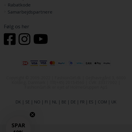
Rabatkode
Samarbejdspartnere
Følg os her
Copyright © 2009-2022 | FashionGirl.dk | Gejlhavegård 3, 6000
Kolding, Danmark | Tlf(+45) 20154560 | CVR: 33377002 |
FashionGirl.dk er ejet af HolmeGruppen ApS
DK
|
SE
|
NO
|
FI
|
NL
|
BE
|
DE
|
FR
|
ES
|
COM
|
UK
SPAR