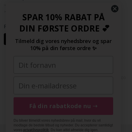
Rabatkode
Samarbejdspartnere
SPAR 10% RABAT PÅ
DIN FØRSTE ORDRE 💕
Følg os her
Tilmeld dig vores nyhedsbrev og spar
10% på din første ordre ✨
Copyright © 2009-2022 | FashionGirl.dk | Gejlhavegård 3, 6000
Kolding, Danmark | Tlf(+45) 20154560 | CVR: 33377002 |
FashionGirl.dk er ejet af HolmeGruppen ApS
DK
|
SE
|
NO
|
FI
|
NL
|
BE
|
DE
|
FR
|
ES
|
COM
|
UK
Få din rabatkode nu ➝
Du bliver tilmeldt vores nyhedsbrev på mail, hvor du vil
modtage de bedste tilbud og nyheder. Du accepterer samtidigt
privatlivspolitik
vores
. Du kan altid afmelde dig igen.