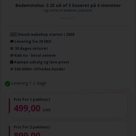
Bedømmelse: 3.25 ud af 5 baseret på
4
stemmer
Log ind for at bedømme produktet
Varenr.
617
🇩🇰 Dansk webshop startet i 2009
🚚 Levering fra 29 DKK
🌸 30 dages returret
💳 Køb nu - betal senere
🛍️ Kæmpe udvalg og lave priser
🎉 500.0000+ tilfredse kunder
Levering 1-2 dage
Pris for 1 pakke(r)
499,00
DKK
Pris for 2 pakke(r)
899,00