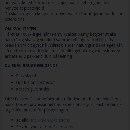
undgå at løse hår kommer i vejen, så er det en god idé at
benytte et plastskjold.
Du skal bruge en keratin remover væske for at fjerne hot fusion
extensions.
OM KVALITETEN
Håret er 100% ægte hår i Remy kvalitet. Remy betyder at alle
hårstrå og skællag vender i samme retning fra rod til spids –
præcis som dit eget hår. Håret blender naturligt ind i dit eget hår,
så du ikke kan se forskel mellem dit eget hår og extensions. Vi
anbefaler 2 pakker til fuld påsætning
DU SKAL BRUGE FØLGENDE
Plastskjold
Hot fusion connector
Keratin glue sticks
OBS:
FashionGirl anbefaler at du får dine hot fusion extensions
påsat hos en professionel hair extensions stylist. FashionGirl.dk
tager ikke ansvar for påsætningen.
se alle
Hot Fusion Extensions
Se alle typer af
Hair Extensions