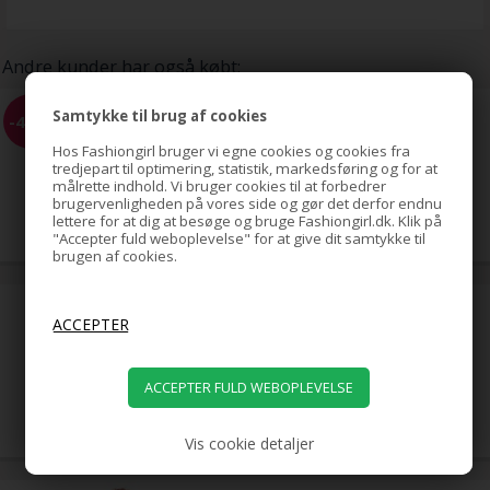
Andre kunder har også købt:
BLAX Hårelastikker 4mm -
Samtykke til brug af cookies
-40%
flere farver
Hos Fashiongirl bruger vi egne cookies og cookies fra
tredjepart til optimering, statistik, markedsføring og for at
målrette indhold. Vi bruger cookies til at forbedrer
65,00
brugervenligheden på vores side og gør det derfor endnu
39,00
DKK
lettere for at dig at besøge og bruge Fashiongirl.dk. Klik på
"Accepter fuld weboplevelse" for at give dit samtykke til
brugen af cookies.
Clip On Extensions - 65 cm -
#60 Platinblond
699,00
DKK
Vis cookie detaljer