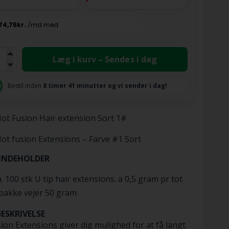
Læg i kurv – Sendes i dag
Bestil inden
8 timer
40 minutter
59 sekunder
og vi
sender i dag!
ot Fusion Hair extension Sort 1#
ot fusion Extensions – Farve #1 Sort
 INDEHOLDER
. 100 stk U tip hair extensions. a 0,5 gram pr tot
pakke vejer 50 gram
ESKRIVELSE