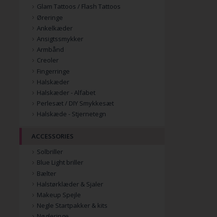
Glam Tattoos / Flash Tattoos
Øreringe
Ankelkæder
Ansigtssmykker
Armbånd
Creoler
Fingerringe
Halskæder
Halskæder - Alfabet
Perlesæt / DIY Smykkesæt
Halskæde - Stjernetegn
ACCESSORIES
Solbriller
Blue Light briller
Bælter
Halstørklæder & Sjaler
Makeup Spejle
Negle Startpakker & kits
Nøgleringe