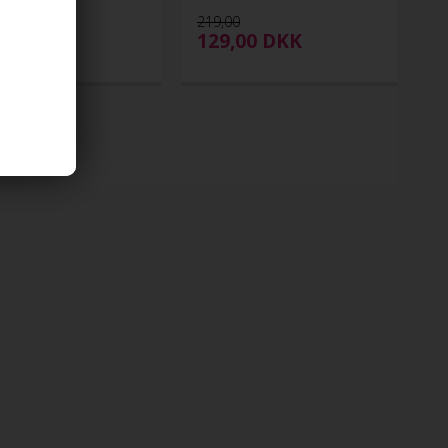
pedicure sæt
00
DKK
219,00
129,00
DKK