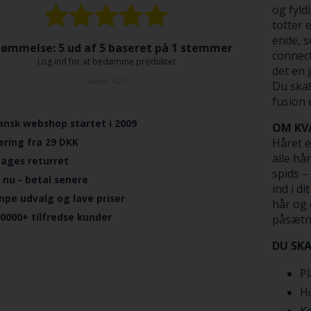
Hot Fus
og fyld
totter 
ømmelse: 5 ud af 5 baseret på
1
stemmer
ende, s
Log ind for at bedømme produktet
connect
det en 
Varenr.
627
Du skal
fusion 
ansk webshop startet i 2009
OM KV
ering fra 29 DKK
Håret e
dages returret
alle hå
 nu - betal senere
spids –
ind i d
mpe udvalg og lave priser
hår og 
.0000+ tilfredse kunder
påsætn
DU SK
Pl
Ho