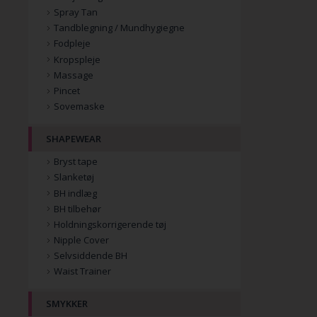
Spray Tan
Tandblegning / Mundhygiegne
Fodpleje
Kropspleje
Massage
Pincet
Sovemaske
SHAPEWEAR
Bryst tape
Slanketøj
BH indlæg
BH tilbehør
Holdningskorrigerende tøj
Nipple Cover
Selvsiddende BH
Waist Trainer
SMYKKER