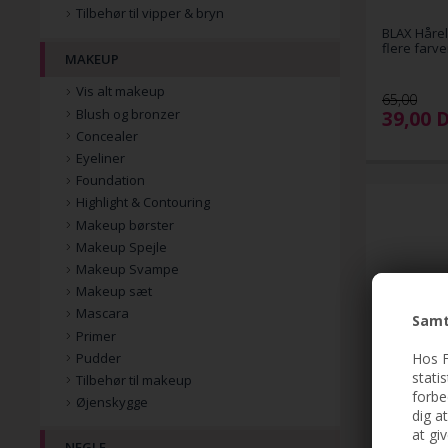
Tilbehør til vipper & bryn
BLAX Hårel
MAKEUP
flere farve
Vis alt makeup
Blush og bronzer
65,00
39,00
Concealer
Eyeliner
Foundation
Highlight & Contouring
Makeup børster
Makeup Spejle
Makeup Svampe
Makeup sæt
Mascara
Samt
Primer
Hos F
Pudder
stati
Tilbehør til makeup
forbe
Hot Fusion 
Øjenskygge
Postkasse
dig a
at gi
NEGLE