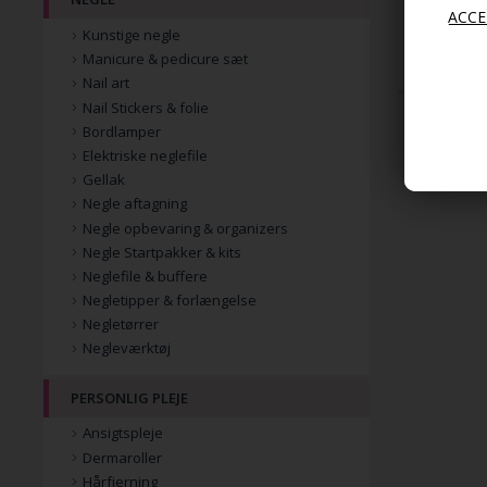
499,00
Kunstige negle
Manicure & pedicure sæt
Nail art
Nail Stickers & folie
Bordlamper
Elektriske neglefile
Gellak
Negle aftagning
Negle opbevaring & organizers
Negle Startpakker & kits
Neglefile & buffere
Negletipper & forlængelse
Negletørrer
Negleværktøj
PERSONLIG PLEJE
Ansigtspleje
Dermaroller
Hårfjerning