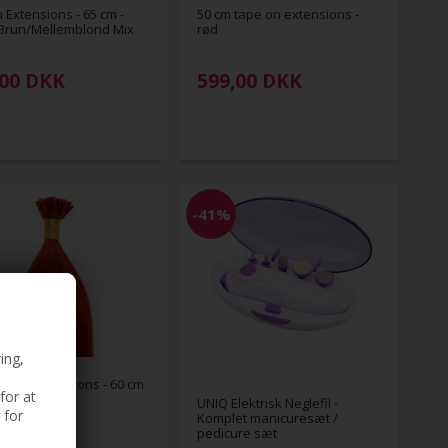
n Extensions - 65 cm -
50 cm tape on extensions -
 Brun/Mellemblond Mix
rød
00
DKK
599,00
DKK
-41%
ing,
for at
usion Extensions - 60 cm
kasserød
 for
UNIQ Elektrisk Neglefil -
Komplet manicuresæt /