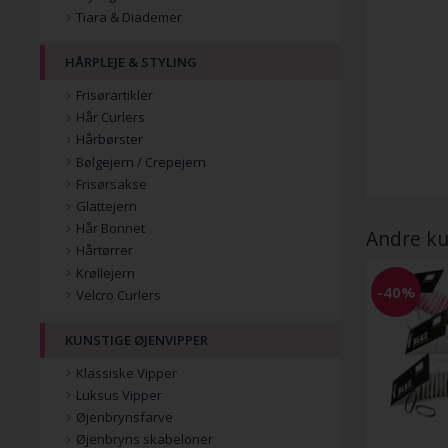
Tiara & Diademer
HÅRPLEJE & STYLING
Frisørartikler
Hår Curlers
Hårbørster
Bølgejern / Crepejern
Frisørsakse
Glattejern
Hår Bonnet
Andre ku
Hårtørrer
Krøllejern
Velcro Curlers
-40%
KUNSTIGE ØJENVIPPER
Klassiske Vipper
Luksus Vipper
Øjenbrynsfarve
Øjenbryns skabeloner