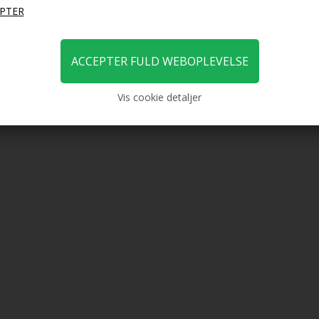
DKK
599,00
DKK
599,
Vis cookie detaljer