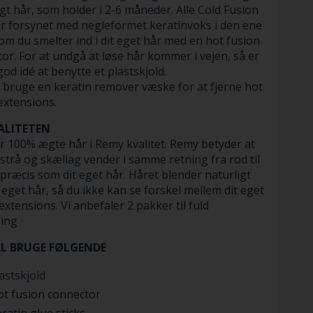
ion Extensions giver dig mulighed for at få langt
igt hår, som holder i 2-6 måneder. Alle Cold Fusion
er forsynet med negleformet keratinvoks i den ene
om du smelter ind i dit eget hår med en hot fusion
or. For at undgå at løse hår kommer i vejen, så er
god idé at benytte et plastskjold.
 bruge en keratin remover væske for at fjerne hot
extensions.
ALITETEN
r 100% ægte hår i Remy kvalitet. Remy betyder at
rstrå og skællag vender i samme retning fra rod til
 præcis som dit eget hår. Håret blender naturligt
it eget hår, så du ikke kan se forskel mellem dit eget
extensions. Vi anbefaler 2 pakker til fuld
ing
AL BRUGE FØLGENDE
astskjold
t fusion connector