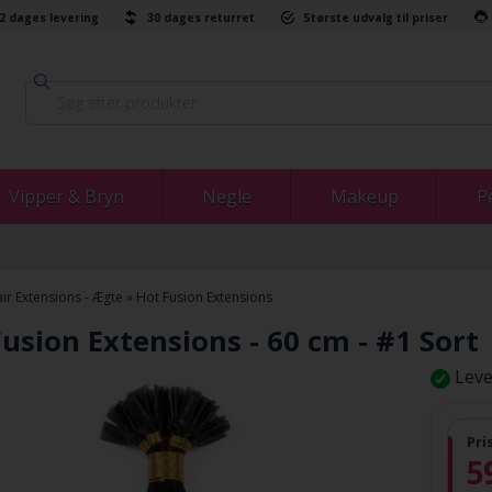
-2 dages levering
30 dages returret
Største udvalg til priser
Vipper & Bryn
Negle
Makeup
P
ir Extensions - Ægte
»
Hot Fusion Extensions
usion Extensions - 60 cm - #1 Sort
Leve
Pri
5