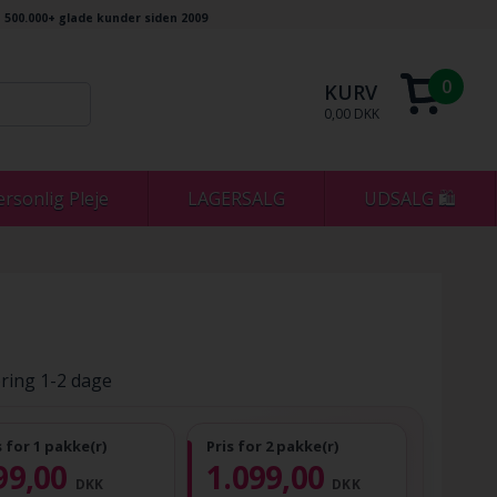
500.000+ glade kunder siden 2009
0
KURV
0,00 DKK
ersonlig Pleje
LAGERSALG
UDSALG 🛍
ring 1-2 dage
s for 1 pakke(r)
Pris for 2 pakke(r)
99,00
1.099,00
DKK
DKK