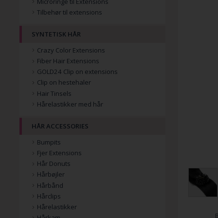
Microringe til Extensions
Tilbehør til extensions
SYNTETISK HÅR
Crazy Color Extensions
Fiber Hair Extensions
GOLD24 Clip on extensions
Clip on hestehaler
Hair Tinsels
Hårelastikker med hår
HÅR ACCESSORIES
Bumpits
Fjer Extensions
Hår Donuts
Hårbøjler
Hårbånd
Hårclips
Hårelastikker
Hårkam