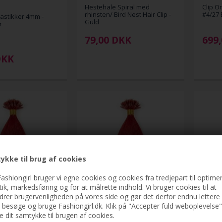
Hestehale Spiral med
Clip O
rhinsten/ Bird Nest Hair Clip -
#4/27
astikker 4mm -
Guld
r
79,00
DKK
699,
DKK
ykke til brug af cookies
ashiongirl bruger vi egne cookies og cookies fra tredjepart til optimer
stik, markedsføring og for at målrette indhold. Vi bruger cookies til at
drer brugervenligheden på vores side og gør det derfor endnu lettere 
Extensions - 50 cm -
Hot Fusion Extensions - 60 cm -
Cold F
rød
Postkasserød
- Post
t besøge og bruge Fashiongirl.dk. Klik på "Accepter fuld weboplevelse"
ve dit samtykke til brugen af cookies.