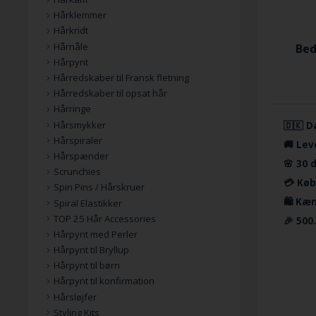
Hårklemmer
Hårkridt
Hårnåle
Bed
Hårpynt
Hårredskaber til Fransk fletning
Hårredskaber til opsat hår
Hårringe
Hårsmykker
🇩🇰 D
Hårspiraler
🚚 Lev
Hårspænder
🌸 30 
Scrunchies
💳 Køb
Spin Pins / Hårskruer
🛍️ Kæ
Spiral Elastikker
TOP 25 Hår Accessories
🎉 500
Hårpynt med Perler
Hårpynt til Bryllup
Hårpynt til børn
Hårpynt til konfirmation
Hårsløjfer
Styling Kits