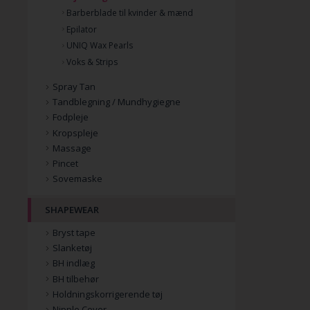
Barberblade til kvinder & mænd
Epilator
UNIQ Wax Pearls
Voks & Strips
Spray Tan
Tandblegning / Mundhygiegne
Fodpleje
Kropspleje
Massage
Pincet
Sovemaske
SHAPEWEAR
Bryst tape
Slanketøj
BH indlæg
BH tilbehør
Holdningskorrigerende tøj
Nipple Cover