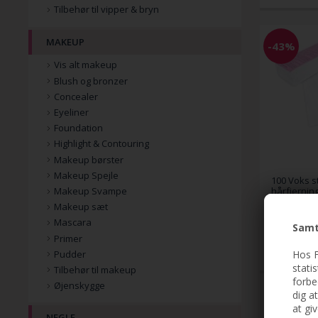
Tilbehør til vipper & bryn
MAKEUP
-43%
Vis alt makeup
Blush og bronzer
Concealer
Eyeliner
Foundation
Highlight & Contouring
Makeup børster
Makeup Spejle
100 Voks st
Makeup Svampe
hårfjerning
voks (ansig
Makeup sæt
Mascara
Samt
69,00
39,00
Primer
Hos F
Pudder
stati
Tilbehør til makeup
forbe
Øjenskygge
dig a
at gi
NEGLE