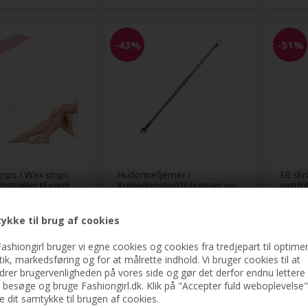
-43%
-51%
rips / Wax strips
Hudormefjerner /
EB skr
sstrimler til varm
Komedonspyd til bumser og
rustfri
t / krop)
hudorme
ykke til brug af cookies
69,00
99,00
DKK
39,00
DKK
49,
ashiongirl bruger vi egne cookies og cookies fra tredjepart til optimer
stik, markedsføring og for at målrette indhold. Vi bruger cookies til at
drer brugervenligheden på vores side og gør det derfor endnu lettere 
t besøge og bruge Fashiongirl.dk. Klik på "Accepter fuld weboplevelse"
ve dit samtykke til brugen af cookies.