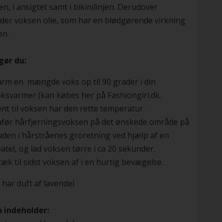
en, i ansigtet samt i bikinilinjen. Derudover
der voksen olie, som har en blødgørende virkning
en.
gør du:
rm en mængde voks op til 90 grader i din
ksvarmer (kan købes her på Fashiongirl.dk.
nt til voksen har den rette temperatur.
åfør hårfjerningsvoksen på det ønskede område på
den i hårstråenes groretning ved hjælp af en
atel, og lad voksen tørre i ca 20 sekunder.
æk til sidst voksen af i en hurtig bevægelse.
har duft af lavendel
 indeholder: