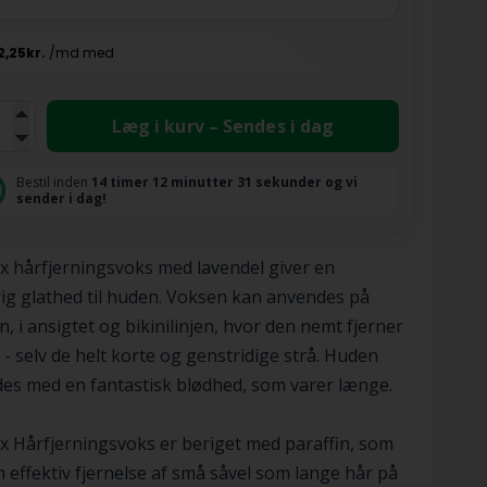
Læg i kurv – Sendes i dag
Bestil inden
14 timer
12 minutter
30 sekunder
og vi
sender i dag!
 hårfjerningsvoks med lavendel giver en
ig glathed til huden. Voksen kan anvendes på
, i ansigtet og bikinilinjen, hvor den nemt fjerner
r - selv de helt korte og genstridige strå. Huden
des med en fantastisk blødhed, som varer længe.
 Hårfjerningsvoks er beriget med paraffin, som
n effektiv fjernelse af små såvel som lange hår på