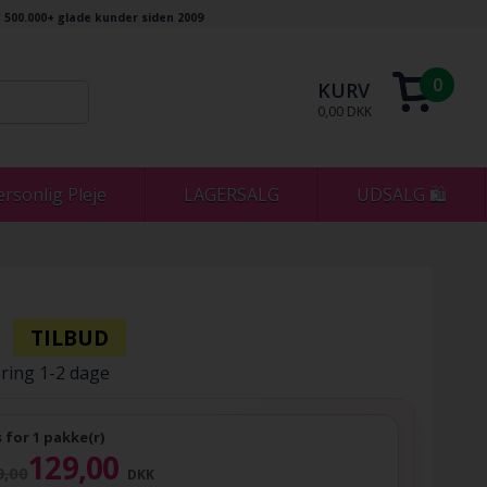
500.000+ glade kunder siden 2009
0
KURV
0,00 DKK
ersonlig Pleje
LAGERSALG
UDSALG 🛍
ring 1-2 dage
s for 1 pakke(r)
129,00
9,00
DKK