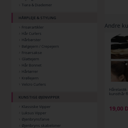
Tiara & Diademer
HÅRPLEJE & STYLING
Andre ku
Frisørartikler
Hår Curlers
Hårbørster
Bølgejern / Crepejern
Frisørsakse
Glattejern
Hår Bonnet
Hårtørrer
Krøllejern
Velcro Curlers
Hårelastik 
kunsthår fl
KUNSTIGE ØJENVIPPER
Klassiske Vipper
19,00
Luksus Vipper
Øjenbrynsfarve
Øjenbryns skabeloner