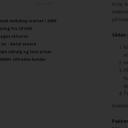
krop, b
Varenr.
6208
indehol
på hud
ansk webshop startet i 2009
ering fra 29 DKK
Sådan 
dages returret
 nu - betal senere
Va
mpe udvalg og lave priser
vo
.0000+ tilfredse kunder
Ve
P
hu
sp
Tr
Voksen 
Pakken