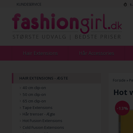
KUNDESERVICE
1
Hair Extensions
Hår Accessories
HAIR EXTENSIONS - ÆGTE
Forside
»
Pe
40 cm clip-on
Hot w
50 cm clip-on
65 cm clip-on
Tape Extensions
-13%
Hår trenser - Ægte
Hot Fusion Extensions
Cold Fusion Extensions