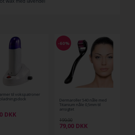
ot wax med lavendel
-60%
rmer til vokspatroner
pladningsdock
Dermaroller 540 nåle med
Titanium nåle 0,5mm til
ansigtet
0
DKK
199,00
79,00
DKK