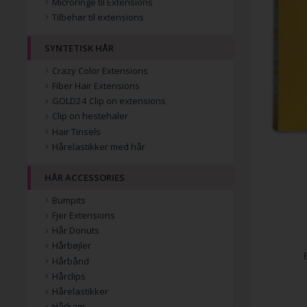
Microringe til Extensions
Tilbehør til extensions
SYNTETISK HÅR
Crazy Color Extensions
Fiber Hair Extensions
GOLD24 Clip on extensions
Clip on hestehaler
Hair Tinsels
Hårelastikker med hår
HÅR ACCESSORIES
Bumpits
Fjer Extensions
Hår Donuts
Hårbøjler
Hårbånd
Hårclips
Hårelastikker
Hårkam