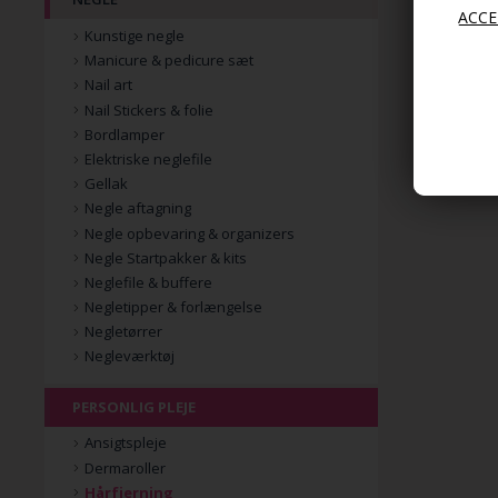
Kunstige negle
Manicure & pedicure sæt
Nail art
Nail Stickers & folie
Bordlamper
Elektriske neglefile
Gellak
Negle aftagning
Negle opbevaring & organizers
Negle Startpakker & kits
Neglefile & buffere
Negletipper & forlængelse
Negletørrer
Negleværktøj
PERSONLIG PLEJE
Ansigtspleje
Dermaroller
Hårfjerning