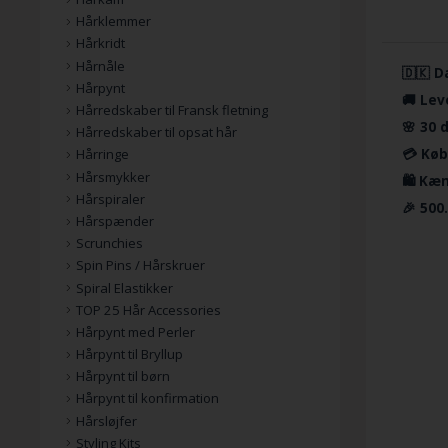
Hårklemmer
Hårkridt
Hårnåle
🇩🇰 D
Hårpynt
🚚 Lev
Hårredskaber til Fransk fletning
🌸 30 
Hårredskaber til opsat hår
💳 Køb
Hårringe
Hårsmykker
🛍️ Kæ
Hårspiraler
🎉 500
Hårspænder
Scrunchies
Spin Pins / Hårskruer
Spiral Elastikker
TOP 25 Hår Accessories
Hårpynt med Perler
Hårpynt til Bryllup
Hårpynt til børn
Hårpynt til konfirmation
Hårsløjfer
Styling Kits