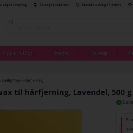
-2 dages levering
30 dages returret
Største udvalg til priser
Vipper & Bryn
Negle
Makeup
P
rsonlig Pleje
»
Hårfjerning
ax til hårfjerning, Lavendel, 500 g
Leve
Pri
14