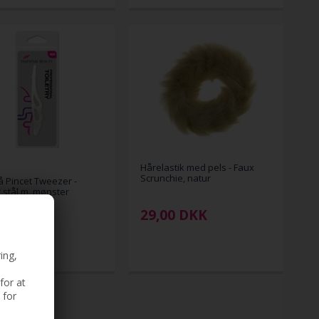
Hårelastik med pels - Faux
Scrunchie, natur
å Pincet Tweezer -
t stål m. mønster
29,00
DKK
00
DKK
ing,
for at
 for