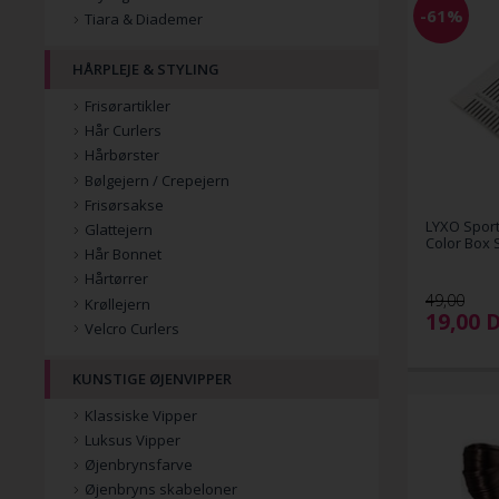
-61%
Tiara & Diademer
HÅRPLEJE & STYLING
Frisørartikler
Hår Curlers
Hårbørster
Bølgejern / Crepejern
Frisørsakse
LYXO Sport
Glattejern
Color Box S
Hår Bonnet
Hårtørrer
49,00
Krøllejern
19,00
Velcro Curlers
KUNSTIGE ØJENVIPPER
Klassiske Vipper
Luksus Vipper
Øjenbrynsfarve
Øjenbryns skabeloner