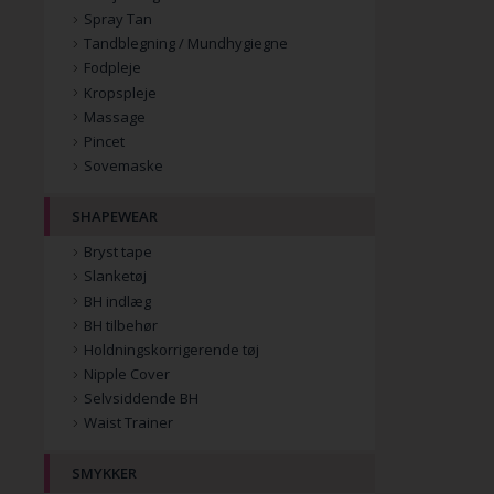
Spray Tan
Tandblegning / Mundhygiegne
Fodpleje
Kropspleje
Massage
Pincet
Sovemaske
SHAPEWEAR
Bryst tape
Slanketøj
BH indlæg
BH tilbehør
Holdningskorrigerende tøj
Nipple Cover
Selvsiddende BH
Waist Trainer
SMYKKER