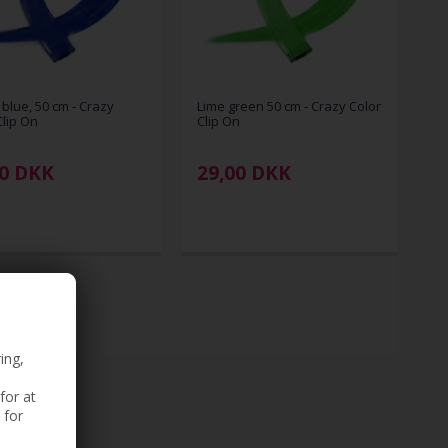
 blue, 50 cm - Crazy
Lime green 50 cm - Crazy Color
Clip On
Clip On
0
DKK
29,00
DKK
ing,
for at
 for