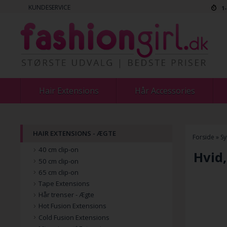
KUNDESERVICE
1
Hair Extensions
Hår Accessories
HAIR EXTENSIONS - ÆGTE
Forside
»
Sy
40 cm clip-on
Hvid,
50 cm clip-on
65 cm clip-on
Tape Extensions
Hår trenser - Ægte
Hot Fusion Extensions
Cold Fusion Extensions