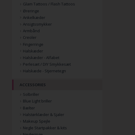
Glam Tattoos / Flash Tattoos
Øreringe
Ankelkæder
Ansigtssmykker
Armbånd
Creoler
Fingerringe
Halskæder
Halskæder - Alfabet
Perlesæt / DIY Smykkesæt
Halskæde - Stjernetegn
ACCESSORIES
Solbriller
Blue Light briller
Bælter
Halstørklæder & Sjaler
Makeup Spejle
Negle Startpakker & kits
Nøgleringe