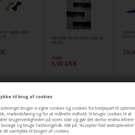
m/ sløjfe clips -
Cobolt
(U)
Color 
Hårnåle classic dark color 25
stk (U)
KK
29,0
19,00
5,00
DKK
ykke til brug af cookies
ashiongirl bruger vi egne cookies og cookies fra tredjepart til optimer
stik, markedsføring og for at målrette indhold. Vi bruger cookies til at
drer brugervenligheden på vores side og gør det derfor endnu lettere 
t besøge og bruge Fashiongirl.dk. Klik på "Accepter fuld weboplevelse"
ve dit samtykke til brugen af cookies.