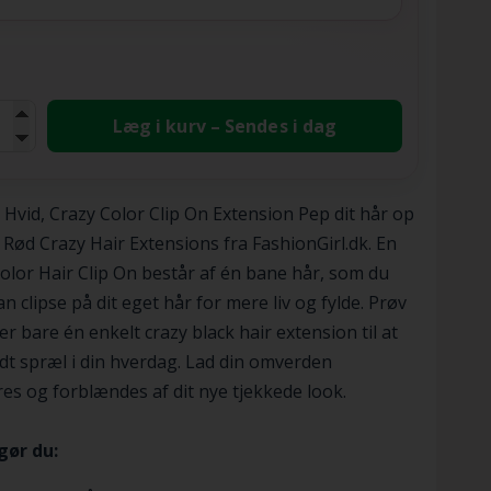
Læg i kurv – Sendes i dag
 Hvid, Crazy Color Clip On Extension Pep dit hår op
Rød Crazy Hair Extensions fra FashionGirl.dk. En
olor Hair Clip On består af én bane hår, som du
n clipse på dit eget hår for mere liv og fylde. Prøv
ler bare én enkelt crazy black hair extension til at
idt spræl i din hverdag. Lad din omverden
es og forblændes af dit nye tjekkede look.
gør du: