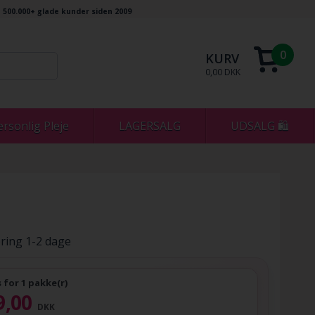
500.000+ glade kunder siden 2009
0
KURV
0,00 DKK
ersonlig Pleje
LAGERSALG
UDSALG 🛍
ring 1-2 dage
s for 1 pakke(r)
9,00
DKK