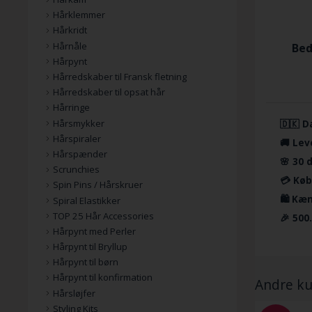
Hårklemmer
Hårkridt
Hårnåle
Bed
Hårpynt
Hårredskaber til Fransk fletning
Hårredskaber til opsat hår
Hårringe
Hårsmykker
🇩🇰 D
Hårspiraler
🚚 Lev
Hårspænder
🌸 30 
Scrunchies
💳 Køb
Spin Pins / Hårskruer
🛍️ Kæ
Spiral Elastikker
TOP 25 Hår Accessories
🎉 500
Hårpynt med Perler
Hårpynt til Bryllup
Hårpynt til børn
Hårpynt til konfirmation
Andre ku
Hårsløjfer
Styling Kits