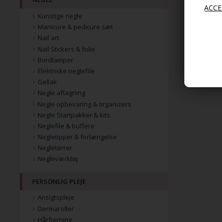
Kunstige negle
Manicure & pedicure sæt
Nail art
Nail Stickers & folie
Bordlamper
Elektriske neglefile
Gellak
Negle aftagning
Negle opbevaring & organizers
Negle Startpakker & kits
Neglefile & buffere
Negletipper & forlængelse
Negletørrer
Negleværktøj
PERSONLIG PLEJE
Ansigtspleje
Dermaroller
Hårfjerning