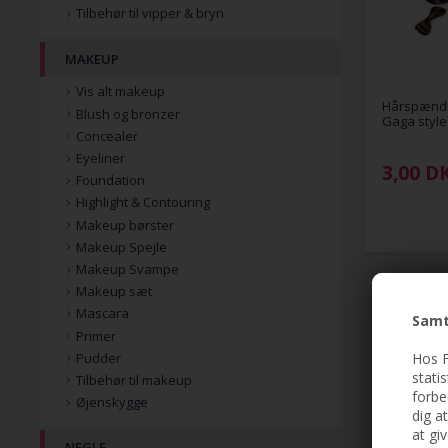
Tilbehør til vipper & bryn
MAKEUP
Vis alt makeup
Hårspænde 
Blush og bronzer
Gaga style 
Concealer
Eyeliner
3,00
D
Foundation
Highlight & Contouring
Makeup børster
Makeup Spejle
Makeup Svampe
Makeup sæt
Mascara
Samt
Primer
Hos F
Pudder
stati
Tilbehør til makeup
forbe
Øjenskygge
dig a
at gi
NEGLE