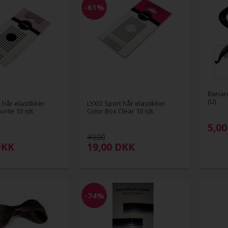
-61%
Banan
(U)
 hår elastikker
LYXO Sport hår elastikker
orte 10 stk
Color Box Clear 10 stk
5,00
49,00
DKK
19,00
DKK
-74%