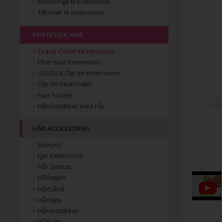
Microringe til Extensions
Tilbehør til extensions
SYNTETISK HÅR
Crazy Color Extensions
Fiber Hair Extensions
GOLD24 Clip on extensions
Clip on hestehaler
Hair Tinsels
Hårelastikker med hår
HÅR ACCESSORIES
Bumpits
Fjer Extensions
Hår Donuts
Hårbøjler
Hårbånd
Hårclips
Hårelastikker
Hårkam