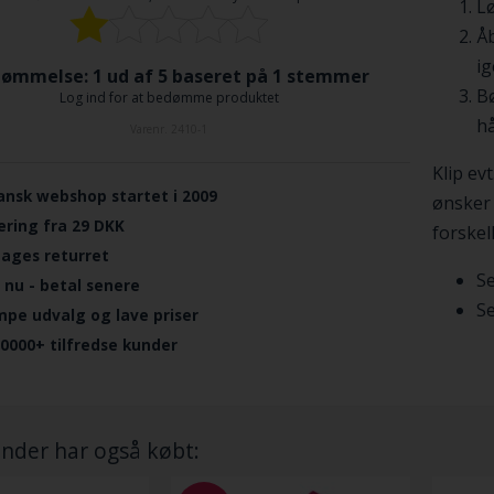
Lø
Åb
ig
ømmelse: 1 ud af 5 baseret på
1
stemmer
Bø
Log ind for at bedømme produktet
hå
Varenr.
2410-1
Klip ev
ansk webshop startet i 2009
ønsker 
ering fra 29 DKK
forskell
dages returret
Se
 nu - betal senere
Se
mpe udvalg og lave priser
.0000+ tilfredse kunder
nder har også købt: