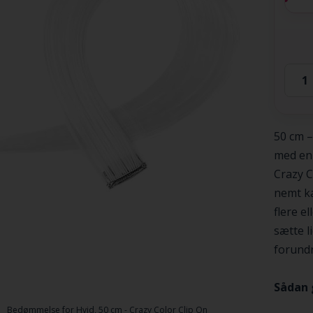
50 cm –
med en 
Crazy C
nemt ka
flere el
sætte l
forundr
Sådan 
Bedømmelse for
Hvid, 50 cm - Crazy Color Clip On