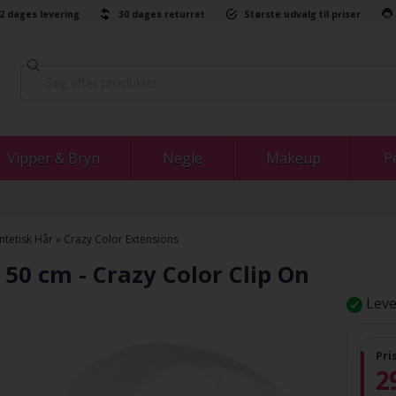
-2 dages levering
30 dages returret
Største udvalg til priser
Vipper & Bryn
Negle
Makeup
P
ntetisk Hår
»
Crazy Color Extensions
 50 cm - Crazy Color Clip On
Leve
Pri
2