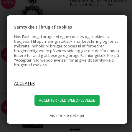
Hestehale Spiral med rhinsten/
-51%
Bird Nest Hair Clip - Sølv
79,00
Samtykke til brug af cookies
39,00
DKK
Hos Fashiongirl bruger vi egne cookies og cookies fra
tredjepart til optimering, statistik, markedsføring og for at
målrette indhold. Vi bruger cookies til at forbedrer
brugervenligheden på vores side og gør det derfor endnu
EZ Combs elastisk hårkam -
-68%
lettere for at dig at besøge og bruge Fashiongirl.dk. Klik på
Sort
"Accepter fuld weboplevelse" for at give dit samtykke til
brugen af cookies.
59,00
19,00
DKK
EZ Combs elastisk hårkam -
-68%
Sølv
Vis cookie detaljer
59,00