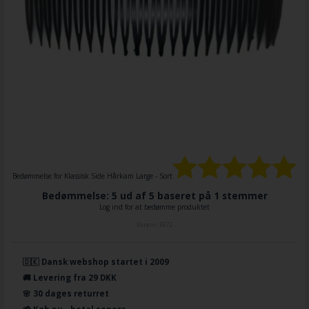
Bedømmelse for
Klassisk Side Hårkam Large - Sort
Bedømmelse: 5 ud af 5 baseret på
1
stemmer
Log ind for at bedømme produktet
Varenr.
3672
🇩🇰 Dansk webshop startet i 2009
🚚 Levering fra 29 DKK
🌸 30 dages returret