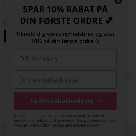
Rabatkode
SPAR 10% RABAT PÅ
Samarbejdspartnere
DIN FØRSTE ORDRE 💕
Følg os her
Tilmeld dig vores nyhedsbrev og spar
10% på din første ordre ✨
Copyright © 2009-2022 | FashionGirl.dk | Gejlhavegård 3, 6000
Kolding, Danmark | Tlf(+45) 20154560 | CVR: 33377002 |
FashionGirl.dk er ejet af HolmeGruppen ApS
Få din rabatkode nu ➝
DK
|
SE
|
NO
|
FI
|
NL
|
BE
|
DE
|
FR
|
ES
|
COM
|
UK
Du bliver tilmeldt vores nyhedsbrev på mail, hvor du vil
modtage de bedste tilbud og nyheder. Du accepterer samtidigt
privatlivspolitik
vores
. Du kan altid afmelde dig igen.