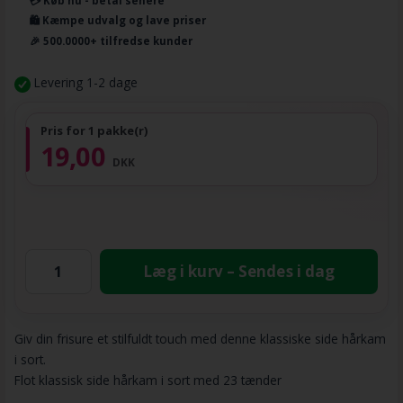
💳 Køb nu - betal senere
🛍️ Kæmpe udvalg og lave priser
🎉 500.0000+ tilfredse kunder
Levering 1-2 dage
Pris for 1 pakke(r)
19,00
DKK
Læg i kurv – Sendes i dag
Giv din frisure et stilfuldt touch med denne klassiske side hårkam
i sort.
Flot klassisk side hårkam i sort med 23 tænder