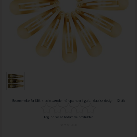
Bedømmelse for
Klik knækspænder hårspænder i guld, klassisk design - 12 stk
Log ind for at bedømme produktet
Varenr.
6068