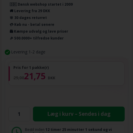
🇩🇰 Dansk webshop startet i 2009
🚚 Levering fra 29 DKK
🌸 30 dages returret
💳 Køb nu - betal senere
🛍️ Kæmpe udvalg og lave priser
🎉 500.0000+ tilfredse kunder
Levering 1-2 dage
Pris for 1 pakke(r)
21,75
29,00
DKK
Læg i kurv – Sendes i dag
Bestil inden
12 timer
25 minutter
og vi sender i dag!