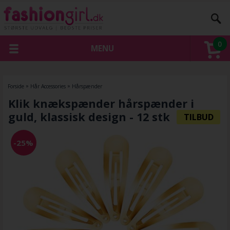
0
MENU
Forside
»
Hår Accessories
»
Hårspænder
Klik knækspænder hårspænder i
guld, klassisk design - 12 stk
-25%