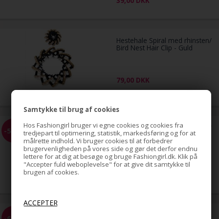
Hestehale Spiral med rhinsten/
Bird Nest Hair Clip - Guld
79,00
DKK
Samtykke til brug af cookies
Hestehale Spiral med rhinsten/
-51%
Hos Fashiongirl bruger vi egne cookies og cookies fra
Bird Nest Hair Clip - Sølv
tredjepart til optimering, statistik, markedsføring og for at
målrette indhold. Vi bruger cookies til at forbedrer
brugervenligheden på vores side og gør det derfor endnu
lettere for at dig at besøge og bruge Fashiongirl.dk. Klik på
79,00
"Accepter fuld weboplevelse" for at give dit samtykke til
39,00
DKK
brugen af cookies.
EZ Combs elastisk hårkam -
-68%
Sort