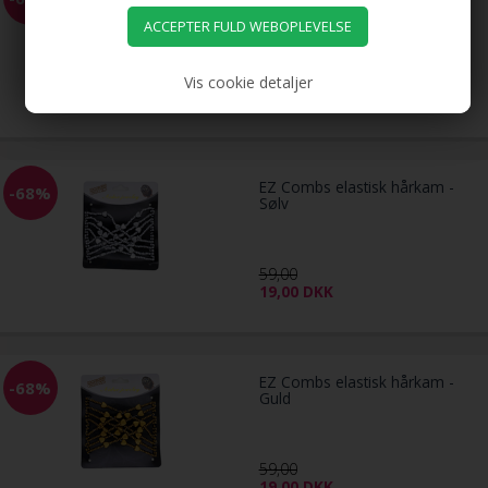
59,00
19,00
DKK
Vis cookie detaljer
EZ Combs elastisk hårkam -
-68%
Sølv
59,00
19,00
DKK
EZ Combs elastisk hårkam -
-68%
Guld
59,00
19,00
DKK