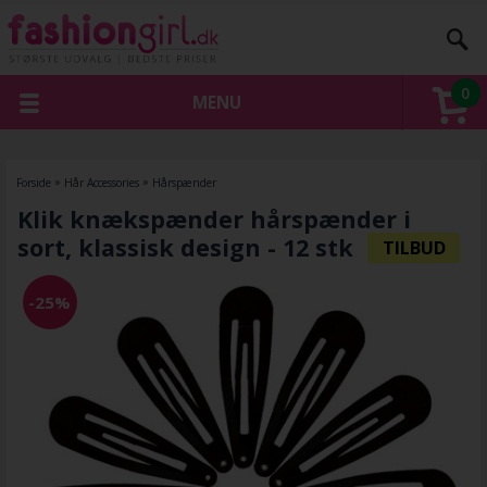
0
MENU
Forside
»
Hår Accessories
»
Hårspænder
Klik knækspænder hårspænder i
sort, klassisk design - 12 stk
-25%