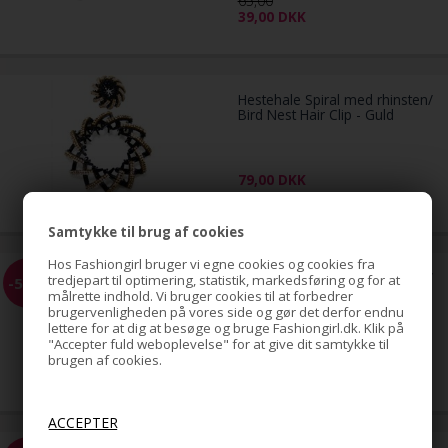
65,00
39,00
DKK
Hestehale Spiral med rhinsten/
Bird Nest Hair Clip - Guld
79,00
DKK
Samtykke til brug af cookies
Hos Fashiongirl bruger vi egne cookies og cookies fra
Hestehale Spiral med rhinsten/
tredjepart til optimering, statistik, markedsføring og for at
-51%
Bird Nest Hair Clip - Sølv
målrette indhold. Vi bruger cookies til at forbedrer
brugervenligheden på vores side og gør det derfor endnu
lettere for at dig at besøge og bruge Fashiongirl.dk. Klik på
"Accepter fuld weboplevelse" for at give dit samtykke til
79,00
brugen af cookies.
39,00
DKK