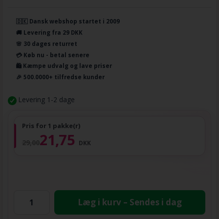
🇩🇰 Dansk webshop startet i 2009
🚚 Levering fra 29 DKK
🌸 30 dages returret
💳 Køb nu - betal senere
🛍️ Kæmpe udvalg og lave priser
🎉 500.0000+ tilfredse kunder
Levering 1-2 dage
Pris for 1 pakke(r)
21,75
29,00
DKK
Læg i kurv – Sendes i dag