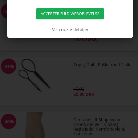
Hair Chalk pakke m 24 stk
-37%
hårkridt / farvekridt til håret
Vis cookie detaljer
219,00
139,00
DKK
Topsy Tail - Pakke med 2 stk
-41%
49,00
29,00
DKK
Slim and Lift Shapewear
-40%
Shorts (Beige - S-XXXL) -
Højtaljede, Komfortable &
Slankende