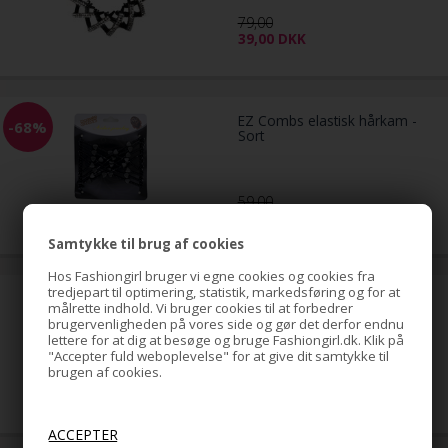
79,00
39,00
DKK
EZ Combs elastisk hårkam -
-68%
Sort
59,00
19,00
DKK
Samtykke til brug af cookies
Hos Fashiongirl bruger vi egne cookies og cookies fra
tredjepart til optimering, statistik, markedsføring og for at
Banan / Fishbone Hårspænde
målrette indhold. Vi bruger cookies til at forbedrer
(U)
brugervenligheden på vores side og gør det derfor endnu
lettere for at dig at besøge og bruge Fashiongirl.dk. Klik på
"Accepter fuld weboplevelse" for at give dit samtykke til
brugen af cookies.
5,00
DKK