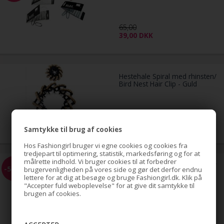
65,00
39,00
DKK
Hestehale Spiral med rhinsten/
Bird Nest Hair Clip - Guld
79,00
DKK
Samtykke til brug af cookies
Hos Fashiongirl bruger vi egne cookies og cookies fra
tredjepart til optimering, statistik, markedsføring og for at
målrette indhold. Vi bruger cookies til at forbedrer
Hestehale Spiral med rhinsten/
-51%
brugervenligheden på vores side og gør det derfor endnu
Bird Nest Hair Clip - Sølv
lettere for at dig at besøge og bruge Fashiongirl.dk. Klik på
"Accepter fuld weboplevelse" for at give dit samtykke til
brugen af cookies.
79,00
39,00
DKK