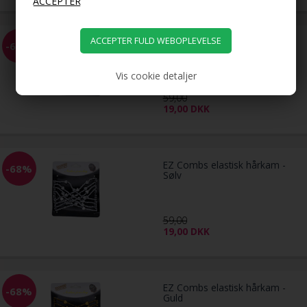
EZ Combs elastisk hårkam -
-68%
Sort
Vis cookie detaljer
59,00
19,00
DKK
EZ Combs elastisk hårkam -
-68%
Sølv
59,00
19,00
DKK
EZ Combs elastisk hårkam -
-68%
Guld