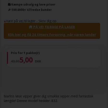
🛍️ Kæmpe udvalg og lave priser
🎉 500.0000+ tilfredse kunder
Vare på vej til lager - Skriv dig op
🚚 PÅ VEJ TILBAGE PÅ LAGER
Klik her og få 24 timers forspring, når varen lander
Pris for 1 pakke(r)
5,00
49,00
DKK
Marliss løse vipper giver dig smukke vipper med fantastisk
længde! Denne model hedder: 832.