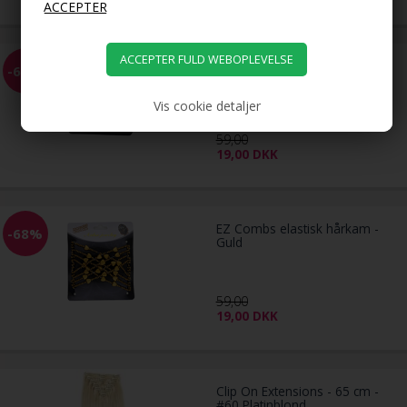
EZ Combs elastisk hårkam -
-68%
Sølv
Vis cookie detaljer
59,00
19,00
DKK
EZ Combs elastisk hårkam -
-68%
Guld
59,00
19,00
DKK
Clip On Extensions - 65 cm -
#60 Platinblond