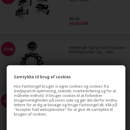
65,00
39,00
DKK
Hestehale Spiral med rhinsten/
-51%
Bird Nest Hair Clip - Sølv
79,00
39,00
DKK
Samtykke til brug af cookies
Hos Fashiongirl bruger vi egne cookies og cookies fra
tredjepart til optimering, statistik, markedsføring og for at
målrette indhold. Vi bruger cookies til at forbedrer
EZ Combs elastisk hårkam -
brugervenligheden på vores side og gør det derfor endnu
-68%
Sort
lettere for at dig at besøge og bruge Fashiongirl.dk. Klik på
"Accepter fuld weboplevelse" for at give dit samtykke til
brugen af cookies.
59,00
19,00
DKK