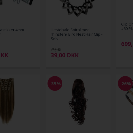
Clip O
#60 Pl
astikker 4mm -
Hestehale Spiral med
r
rhinsten/ Bird Nest Hair Clip -
Sølv
699,
79,00
DKK
39,00
DKK
-35%
-26%