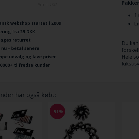
Pakken
Varenr.
3757
1 
L
ansk webshop startet i 2009
ering fra 29 DKK
dages returret
Du kan 
 nu - betal senere
forskel
Hele so
mpe udvalg og lave priser
luksusv
.0000+ tilfredse kunder
nder har også købt:
-51%