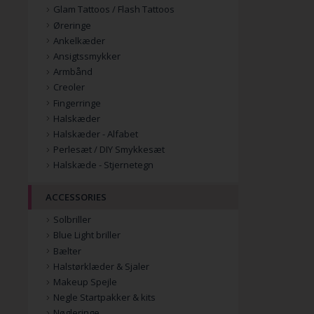
Glam Tattoos / Flash Tattoos
Øreringe
Ankelkæder
Ansigtssmykker
Armbånd
Creoler
Fingerringe
Halskæder
Halskæder - Alfabet
Perlesæt / DIY Smykkesæt
Halskæde - Stjernetegn
ACCESSORIES
Solbriller
Blue Light briller
Bælter
Halstørklæder & Sjaler
Makeup Spejle
Negle Startpakker & kits
Nøgleringe