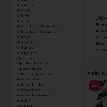
Hårklemmer
Hårkridt
Hårnåle
🇩🇰 D
Hårpynt
🚚 Lev
Hårredskaber til Fransk fletning
🌸 30 
Hårredskaber til opsat hår
Hårringe
💳 Køb
Hårsmykker
🛍️ Kæ
Hårspiraler
🎉 500
Hårspænder
Scrunchies
Spin Pins / Hårskruer
Spiral Elastikker
Andre ku
TOP 25 Hår Accessories
Hårpynt med Perler
Hårpynt til Bryllup
-40%
Hårpynt til børn
Hårpynt til konfirmation
Hårsløjfer
Styling Kits