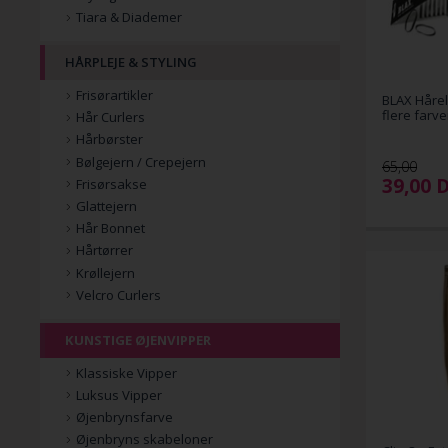
Tiara & Diademer
HÅRPLEJE & STYLING
Frisørartikler
BLAX Hårel
flere farve
Hår Curlers
Hårbørster
Bølgejern / Crepejern
65,00
39,00
Frisørsakse
Glattejern
Hår Bonnet
Hårtørrer
Krøllejern
Velcro Curlers
KUNSTIGE ØJENVIPPER
Klassiske Vipper
Luksus Vipper
Øjenbrynsfarve
Øjenbryns skabeloner