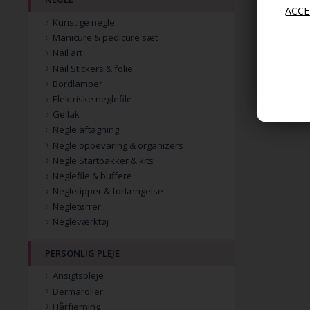
Kunstige negle
Manicure & pedicure sæt
Nail art
Nail Stickers & folie
Bordlamper
Elektriske neglefile
Gellak
Negle aftagning
Negle opbevaring & organizers
Negle Startpakker & kits
Neglefile & buffere
Negletipper & forlængelse
Negletørrer
Negleværktøj
PERSONLIG PLEJE
Ansigtspleje
Dermaroller
Hårfjerning