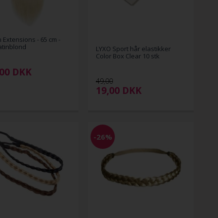
n Extensions - 65 cm -
atinblond
LYXO Sport hår elastikker
Color Box Clear 10 stk
00
DKK
49,00
19,00
DKK
-26%