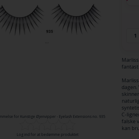
Marliss
fantast
Marliss
dagen. 
skinnen
naturli
synteti
C-lign
mmelse for
Kunstige Øjenvipper - Eyelash Extensions no. 935
falske 
kan bru
Log ind for at bedømme produktet