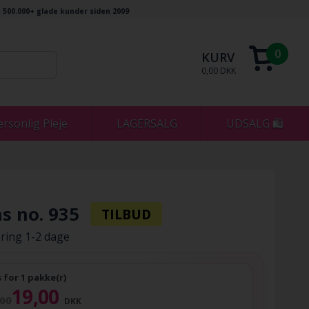
500.000+ glade kunder siden 2009
0
KURV
0,00 DKK
ersonlig Pleje
LAGERSALG
UDSALG 🛍
s no. 935
ring 1-2 dage
s for 1 pakke(r)
19,00
,00
DKK