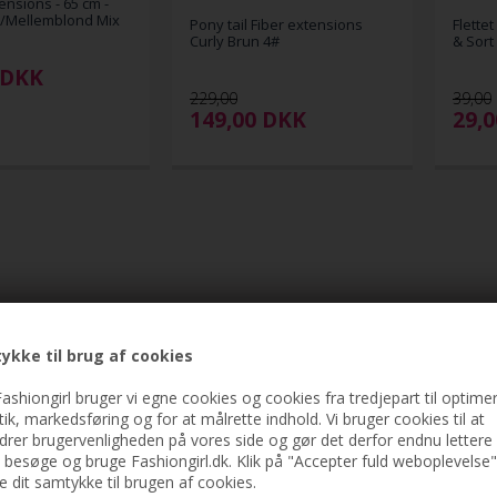
ensions - 65 cm -
n/Mellemblond Mix
Pony tail Fiber extensions
Flette
Curly Brun 4#
& Sort
DKK
229,00
39,00
149,00
DKK
29,
ykke til brug af cookies
ashiongirl bruger vi egne cookies og cookies fra tredjepart til optimer
stik, markedsføring og for at målrette indhold. Vi bruger cookies til at
drer brugervenligheden på vores side og gør det derfor endnu lettere 
t besøge og bruge Fashiongirl.dk. Klik på "Accepter fuld weboplevelse"
ve dit samtykke til brugen af cookies.