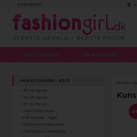
KUNDESERVICE
1
Hair Extensions
Hår Accessories
HAIR EXTENSIONS - ÆGTE
Forside
»
Ku
40 cm clip-on
Kunst
50 cm clip-on
65 cm clip-on
Tape Extensions
-6
Hår trenser - Ægte
Hot Fusion Extensions
Cold Fusion Extensions