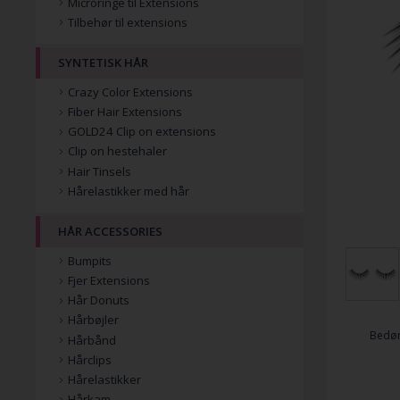
Microringe til Extensions
Tilbehør til extensions
SYNTETISK HÅR
Crazy Color Extensions
Fiber Hair Extensions
GOLD24 Clip on extensions
Clip on hestehaler
Hair Tinsels
Hårelastikker med hår
HÅR ACCESSORIES
Bumpits
Fjer Extensions
Hår Donuts
Hårbøjler
Bedø
Hårbånd
Hårclips
Hårelastikker
Hårkam