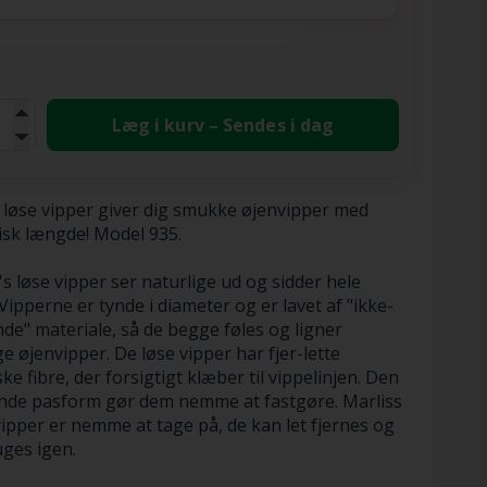
Læg i kurv – Sendes i dag
 løse vipper giver dig smukke øjenvipper med
isk længde! Model 935.
's løse vipper ser naturlige ud og sidder hele
Vipperne er tynde i diameter og er lavet af "ikke-
de" materiale, så de begge føles og ligner
ge øjenvipper. De løse vipper har fjer-lette
ske fibre, der forsigtigt klæber til vippelinjen. Den
ende pasform gør dem nemme at fastgøre. Marliss
vipper er nemme at tage på, de kan let fjernes og
ges igen.