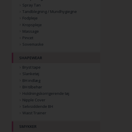
Spray Tan
Tandblegning / Mundhygiegne
Fodpleje
Kropspleje
Massage
Pincet
Sovemaske
SHAPEWEAR
Bryst tape
Slanketøj
BH indlæg
BH tilbehør
Holdningskorrigerende tøj
Nipple Cover
Selvsiddende BH
Waist Trainer
SMYKKER