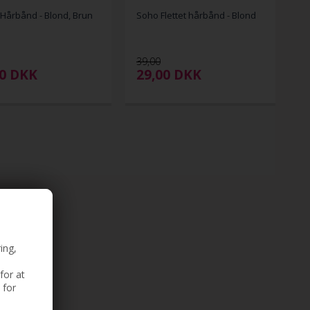
t Hårbånd - Blond, Brun
Soho Flettet hårbånd - Blond
39,00
00
DKK
29,00
DKK
ing,
for at
 for