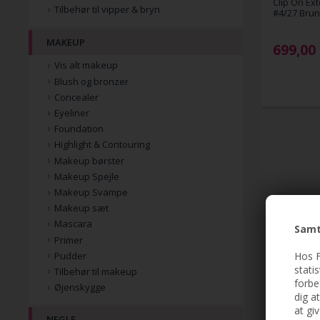
Clip On Ext
Tilbehør til vipper & bryn
#4/27 Bru
MAKEUP
699,00
Vis alt makeup
Blush og bronzer
Concealer
Eyeliner
Foundation
Highlight & Contouring
Makeup børster
Makeup Spejle
Makeup Svampe
Makeup sæt
Mascara
Samt
Primer
Hos F
Pudder
stati
Tilbehør til makeup
forbe
Øjenskygge
dig a
at gi
NEGLE