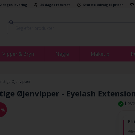
-2 dages levering
30 dages returret
Største udvalg til priser
Vipper & Bryn
Negle
Makeup
P
nstige Øjenvipper
ige Øjenvipper - Eyelash Extension
Leve
1%
Pri
49