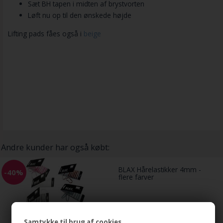
Sæt BH tapen i midten af brystvorten
Løft nu op til den ønskede højde
Lifting pads fåes også i
beige
Andre kunder har også købt:
BLAX Hårelastikker 4mm -
-40%
flere farver
65,00
39,00
DKK
Samtykke til brug af cookies