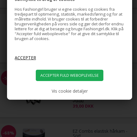
Hos Fashiongirl bruger vi egne cookies og cookies fra
tredjepart til optimering, statistik, markedsføring og for at
målrette indhold. Vi bruger cookies til at forbedrer
Hestehale Spiral med rhinsten/
brugervenligheden på vores side og gør det derfor endnu
Bird Nest Hair Clip - Guld
lettere for at dig at besøge og bruge Fashiongirl.dk. Klik på
"Accepter fuld weboplevelse" for at give dit samtykke til
brugen af cookies.
79,00
DKK
Hestehale Spiral med rhinsten/
-51%
Bird Nest Hair Clip - Sølv
Vis cookie detaljer
79,00
39,00
DKK
EZ Combs elastisk hårkam -
-68%
Sort