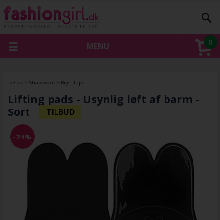
0
MENU
Forside
»
Shapewear
»
Bryst tape
Lifting pads - Usynlig løft af barm -
Sort
-74%