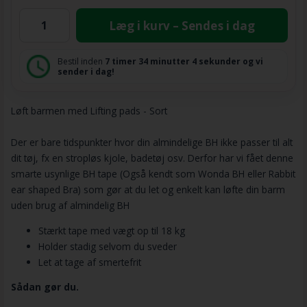
Læg i kurv – Sendes i dag
Bestil inden
7 timer
34 minutter
4 sekunder
og vi
sender i dag!
Løft barmen med Lifting pads - Sort
Der er bare tidspunkter hvor din almindelige BH ikke passer til alt
dit tøj, fx en stropløs kjole, badetøj osv. Derfor har vi fået denne
smarte usynlige BH tape (Også kendt som Wonda BH eller Rabbit
ear shaped Bra) som gør at du let og enkelt kan løfte din barm
uden brug af almindelig BH
Stærkt tape med vægt op til 18 kg
Holder stadig selvom du sveder
Let at tage af smertefrit
Sådan gør du.