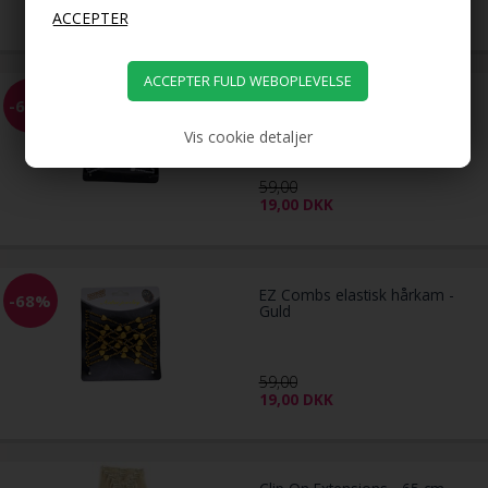
19,00
DKK
EZ Combs elastisk hårkam -
-68%
Sølv
Vis cookie detaljer
59,00
19,00
DKK
EZ Combs elastisk hårkam -
-68%
Guld
59,00
19,00
DKK