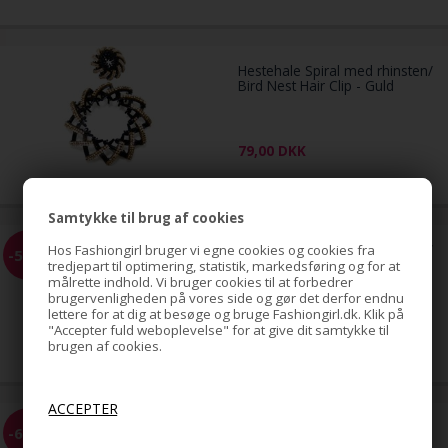
Hestehale Spiral med rhinsten/
Bird Nest Hair Clip - Guld
79,00
DKK
Samtykke til brug af cookies
Hestehale Spiral med rhinsten/
Hos Fashiongirl bruger vi egne cookies og cookies fra
-51%
Bird Nest Hair Clip - Sølv
tredjepart til optimering, statistik, markedsføring og for at
målrette indhold. Vi bruger cookies til at forbedrer
brugervenligheden på vores side og gør det derfor endnu
lettere for at dig at besøge og bruge Fashiongirl.dk. Klik på
79,00
"Accepter fuld weboplevelse" for at give dit samtykke til
39,00
DKK
brugen af cookies.
EZ Combs elastisk hårkam -
-68%
Sort