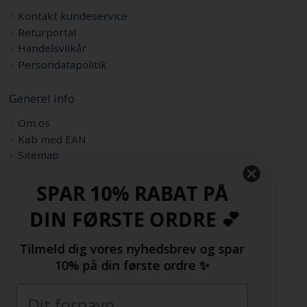
Kontakt kundeservice
Returportal
Handelsvilkår
Persondatapolitik
Generel info
Om os
Køb med EAN
Sitemap
Rabatkode
SPAR 10% RABAT PÅ
Samarbejdspartnere
DIN FØRSTE ORDRE 💕
Følg os her
Tilmeld dig vores nyhedsbrev og spar
10% på din første ordre ✨